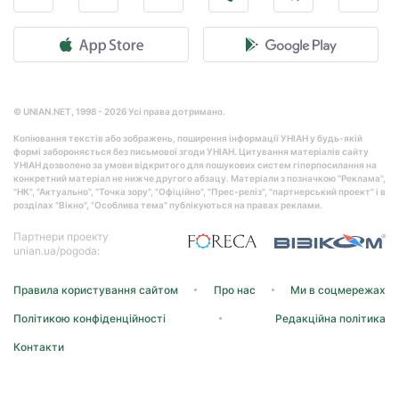
© UNIAN.NET, 1998 - 2026 Усі права дотримано.
Копіювання текстів або зображень, поширення інформації УНІАН у будь-якій
формі забороняється без письмової згоди УНІАН. Цитування матеріалів сайту
УНІАН дозволено за умови відкритого для пошукових систем гіперпосилання на
конкретний матеріал не нижче другого абзацу. Матеріали з позначкою "Реклама",
"НК", "Актуально", "Точка зору", "Офіційно", "Прес-реліз", "партнерський проект" і в
розділах "Вікно", "Особлива тема" публікуються на правах реклами.
Партнери проекту
unian.ua/pogoda:
Правила користування сайтом
Про нас
Ми в соцмережах
Політикою конфіденційності
Редакційна політика
Контакти