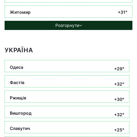
Житомир
+31°
Розгорнути
УКРАЇНА
Одеса
+29°
Фастів
+32°
Ржищів
+30°
Вишгород
+32°
Славутич
+25°