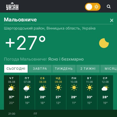
Мальовниче
Шаргородський район, Вінницька область, Україна
+27°
Погода Мальовниче
: Ясно і безхмарно
СЬОГОДНІ
ЗАВТРА
ТИЖДЕНЬ
2 ТИЖНІ
МІСЯЦ
ЧТ
ПТ
СБ
НД
ПН
ВТ
СР
06.08
07.08
08.08
09.08
10.08
11.08
12.08
37°
34°
28°
27°
29°
33°
28°
20°
19°
18°
13°
11°
15°
19°
21:00
ПТ