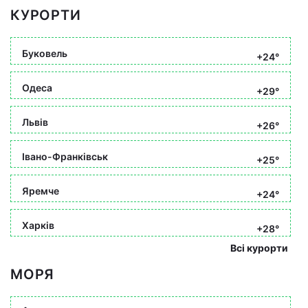
КУРОРТИ
Буковель
+24°
Одеса
+29°
Львів
+26°
Івано-Франківськ
+25°
Яремче
+24°
Харків
+28°
Всі курорти
МОРЯ