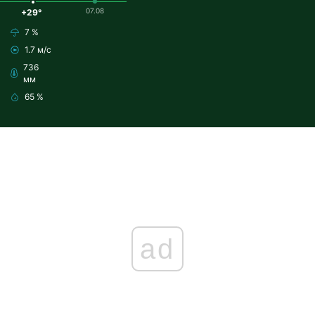
07.08
+29°
7 %
1.7 м/с
736
мм
65 %
ad