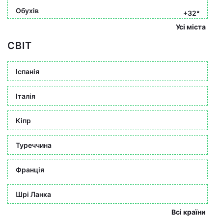
Обухів
+32°
Усі міста
СВІТ
Іспанія
Італія
Кіпр
Туреччина
Франція
Шрі Ланка
Всі країни