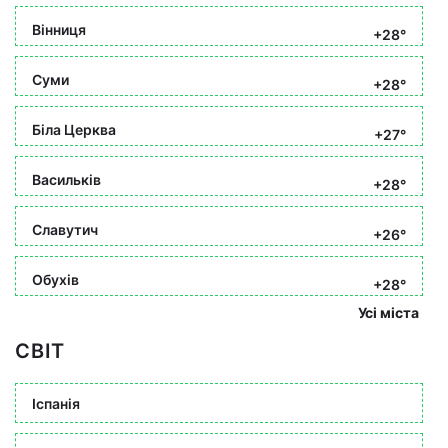
Вінниця
+28°
Суми
+28°
Біла Церква
+27°
Васильків
+28°
Славутич
+26°
Обухів
+28°
Усі міста
СВІТ
Іспанія