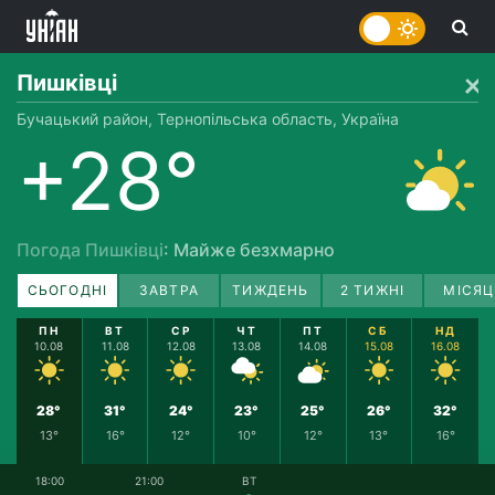
Пишківці
Бучацький район, Тернопільська область, Україна
+28°
Погода Пишківці
: Майже безхмарно
СЬОГОДНІ
ЗАВТРА
ТИЖДЕНЬ
2 ТИЖНІ
МІСЯЦ
ПН
ВТ
СР
ЧТ
ПТ
СБ
НД
10.08
11.08
12.08
13.08
14.08
15.08
16.08
28°
31°
24°
23°
25°
26°
32°
13°
16°
12°
10°
12°
13°
16°
18:00
21:00
ВТ