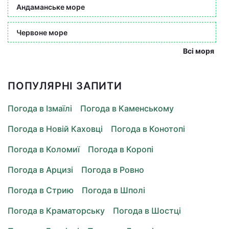
Андаманське море
Червоне море
Всі моря
ПОПУЛЯРНІ ЗАПИТИ
Погода в Ізмаїлі
Погода в Каменському
Погода в Новій Каховці
Погода в Конотопі
Погода в Коломиї
Погода в Коропі
Погода в Арцизі
Погода в Ровно
Погода в Стрию
Погода в Шполі
Погода в Краматорську
Погода в Шостці