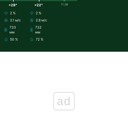
11.08
+28°
+22°
2 %
2 %
2.1 м/с
2.8 м/с
733
732
мм
мм
50 %
72 %
ad