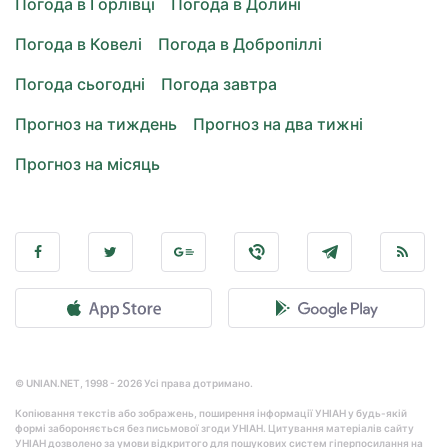
Погода в Горлівці
Погода в Долині
Погода в Ковелі
Погода в Добропіллі
Погода сьогодні
Погода завтра
Прогноз на тиждень
Прогноз на два тижні
Прогноз на місяць
© UNIAN.NET, 1998 - 2026 Усі права дотримано.
Копіювання текстів або зображень, поширення інформації УНІАН у будь-якій
формі забороняється без письмової згоди УНІАН. Цитування матеріалів сайту
УНІАН дозволено за умови відкритого для пошукових систем гіперпосилання на