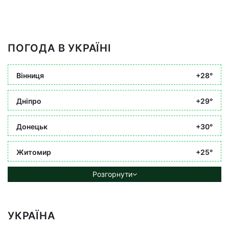
ПОГОДА В УКРАЇНІ
Вінниця
+28°
Дніпро
+29°
Донецьк
+30°
Житомир
+25°
Розгорнути
УКРАЇНА