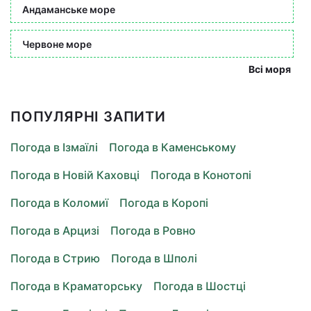
Андаманське море
Червоне море
Всі моря
ПОПУЛЯРНІ ЗАПИТИ
Погода в Ізмаїлі
Погода в Каменському
Погода в Новій Каховці
Погода в Конотопі
Погода в Коломиї
Погода в Коропі
Погода в Арцизі
Погода в Ровно
Погода в Стрию
Погода в Шполі
Погода в Краматорську
Погода в Шостці