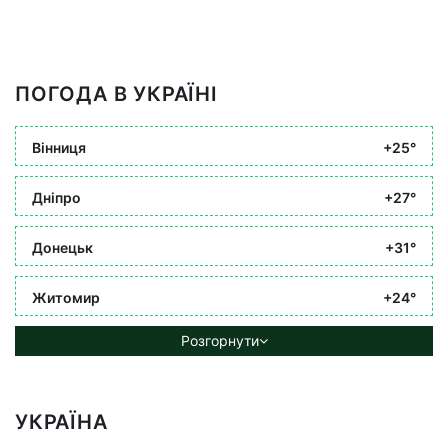
ПОГОДА В УКРАЇНІ
Вінниця
+25°
Дніпро
+27°
Донецьк
+31°
Житомир
+24°
Розгорнути
УКРАЇНА