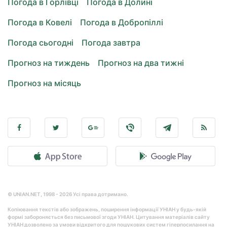
Погода в Горлівці
Погода в Долині
Погода в Ковелі
Погода в Добропіллі
Погода сьогодні
Погода завтра
Прогноз на тиждень
Прогноз на два тижні
Прогноз на місяць
© UNIAN.NET, 1998 - 2026 Усі права дотримано.
Копіювання текстів або зображень, поширення інформації УНІАН у будь-якій
формі забороняється без письмової згоди УНІАН. Цитування матеріалів сайту
УНІАН дозволено за умови відкритого для пошукових систем гіперпосилання на