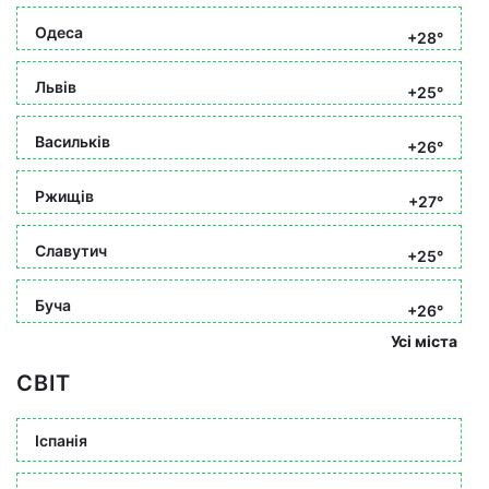
Одеса
+28°
Львів
+25°
Васильків
+26°
Ржищів
+27°
Славутич
+25°
Буча
+26°
Усі міста
СВІТ
Іспанія