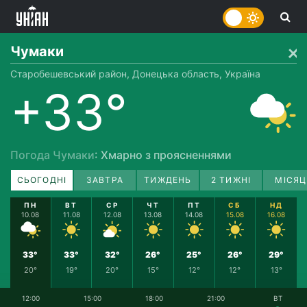
Чумаки
Старобешевський район, Донецька область, Україна
+33°
Погода Чумаки
: Хмарно з проясненнями
СЬОГОДНІ
ЗАВТРА
ТИЖДЕНЬ
2 ТИЖНІ
МІСЯЦ
ПН
ВТ
СР
ЧТ
ПТ
СБ
НД
10.08
11.08
12.08
13.08
14.08
15.08
16.08
33°
33°
32°
26°
25°
26°
29°
20°
19°
20°
15°
12°
12°
13°
12:00
15:00
18:00
21:00
ВТ