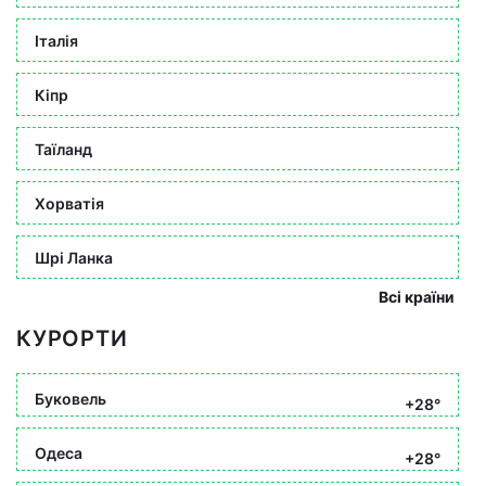
Італія
Кіпр
Таїланд
Хорватія
Шрі Ланка
Всі країни
КУРОРТИ
Буковель
+28°
Одеса
+28°