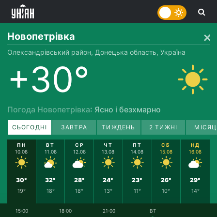
Новопетрівка
Олександрівський район, Донецька область, Україна
+30°
Погода Новопетрівка
: Ясно і безхмарно
СЬОГОДНІ
ЗАВТРА
ТИЖДЕНЬ
2 ТИЖНІ
МІСЯЦ
ПН
ВТ
СР
ЧТ
ПТ
СБ
НД
10.08
11.08
12.08
13.08
14.08
15.08
16.08
30°
32°
28°
24°
23°
26°
29°
19°
18°
18°
13°
11°
10°
14°
15:00
18:00
21:00
ВТ