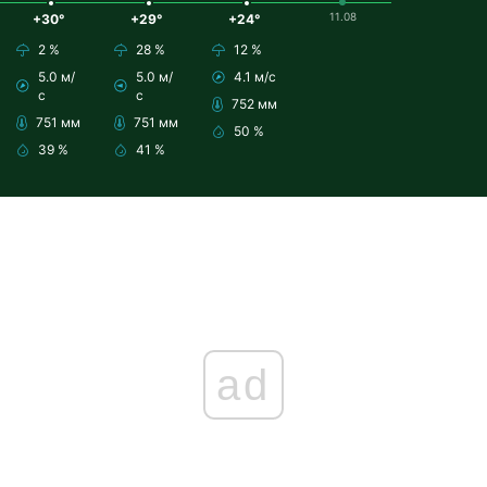
11.08
+30°
+29°
+24°
2 %
28 %
12 %
5.0 м/
5.0 м/
4.1 м/с
с
с
752 мм
751 мм
751 мм
50 %
39 %
41 %
ad