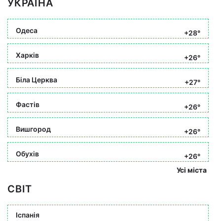
УКРАЇНА
Одеса
+28°
Харків
+26°
Біла Церква
+27°
Фастів
+26°
Вишгород
+26°
Обухів
+26°
Усі міста
СВІТ
Іспанія