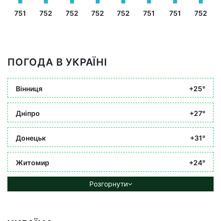
751
752
752
752
752
751
751
752
ПОГОДА В УКРАЇНІ
Вінниця
+25°
Дніпро
+27°
Донецьк
+31°
Житомир
+24°
Розгорнути