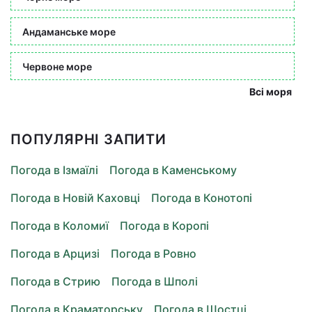
Андаманське море
Червоне море
Всі моря
ПОПУЛЯРНІ ЗАПИТИ
Погода в Ізмаїлі
Погода в Каменському
Погода в Новій Каховці
Погода в Конотопі
Погода в Коломиї
Погода в Коропі
Погода в Арцизі
Погода в Ровно
Погода в Стрию
Погода в Шполі
Погода в Краматорську
Погода в Шостці