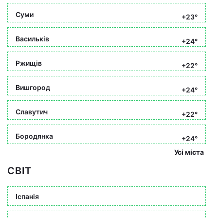
Суми
+23°
Васильків
+24°
Ржищів
+22°
Вишгород
+24°
Славутич
+22°
Бородянка
+24°
Усі міста
СВІТ
Іспанія