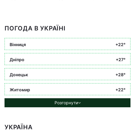
ПОГОДА В УКРАЇНІ
Вінниця
+22°
Дніпро
+27°
Донецьк
+28°
Житомир
+22°
Розгорнути
УКРАЇНА