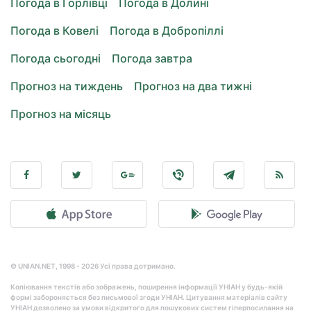
Погода в Горлівці
Погода в Долині
Погода в Ковелі
Погода в Добропіллі
Погода сьогодні
Погода завтра
Прогноз на тиждень
Прогноз на два тижні
Прогноз на місяць
© UNIAN.NET, 1998 - 2026 Усі права дотримано.
Копіювання текстів або зображень, поширення інформації УНІАН у будь-якій
формі забороняється без письмової згоди УНІАН. Цитування матеріалів сайту
УНІАН дозволено за умови відкритого для пошукових систем гіперпосилання на