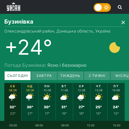
Бузинівка
Олександрівський район, Донецька область, Україна
+24°
Погода Бузинівка
: Ясно і безхмарно
СЬОГОДНІ
ЗАВТРА
ТИЖДЕНЬ
2 ТИЖНІ
МІСЯЦ
СБ
НД
ПН
ВТ
СР
ЧТ
ПТ
08.08
09.08
10.08
11.08
12.08
13.08
14.08
32°
30°
30°
31°
27°
25°
24°
23°
21°
17°
16°
18°
15°
13°
03:00
06:00
09:00
12:00
15:00