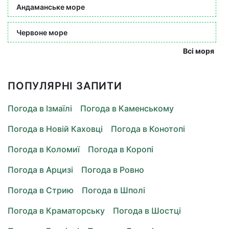
Андаманське море
Червоне море
Всі моря
ПОПУЛЯРНІ ЗАПИТИ
Погода в Ізмаїлі
Погода в Каменському
Погода в Новій Каховці
Погода в Конотопі
Погода в Коломиї
Погода в Коропі
Погода в Арцизі
Погода в Ровно
Погода в Стрию
Погода в Шполі
Погода в Краматорську
Погода в Шостці