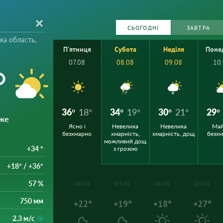
СЬОГОДНІ
ЗАВТРА
ка область,
П'ятниця
Субота
Неділя
Поне
07.08
08.08
09.08
10
°
36°
18°
34°
19°
30°
21°
29°
же
Ясно і
Невелика
Невелика
Ма
безхмарно
хмарність,
хмарність, дощ
безх
можливий дощ
+34 °
з грозою
+18° / +36°
57 %
00:00
03:00
06:00
09:00
750 мм
+22°
+19°
+18°
+27°
2.3 м/с