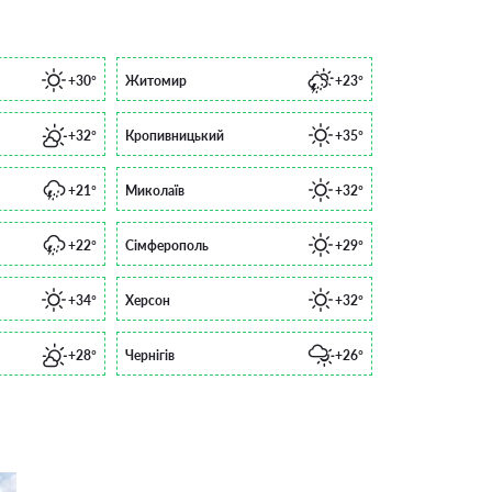
+30°
Житомир
+23°
+32°
Кропивницький
+35°
+21°
Миколаїв
+32°
+22°
Сімферополь
+29°
+34°
Херсон
+32°
+28°
Чернігів
+26°