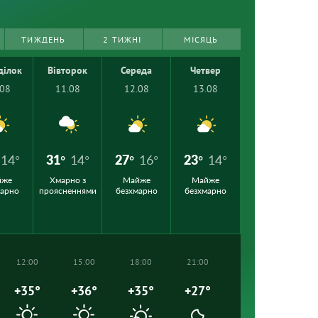
ТИЖДЕНЬ
2 ТИЖНІ
МІСЯЦЬ
ділок
Вівторок
Середа
Четвер
.08
11.08
12.08
13.08
14°
31°
14°
27°
16°
23°
14°
йже
Хмарно з
Майже
Майже
марно
проясненнями
безхмарно
безхмарно
12:00
15:00
18:00
21:00
+35°
+36°
+35°
+27°