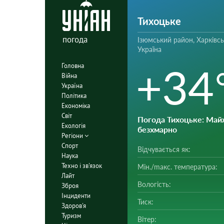
Тихоцьке
погода
Ізюмський район, Харківсь
Україна
+34
Головна
Війна
Україна
Політика
Економіка
Світ
Погода Тихоцьке
: Май
Екологія
безхмарно
Регіони
Спорт
Відчувається як:
Наука
Техно і зв'язок
Мін./mакс. температура:
Лайт
Вологість:
Зброя
Інциденти
Тиск:
Здоров'я
Туризм
Вітер: