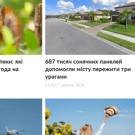
пеки: які
687 тисяч сонячних панелей
года на
допомогли місту пережити три
урагани
11:42, 7 серпня 2026