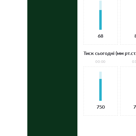
68
Тиск сьогодні (мм рт.ст.
00:00
0
750
7