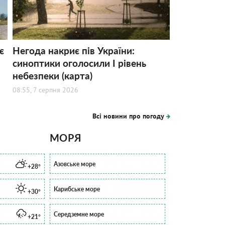
є
Негода накриє пів України:
синоптики оголосили І рівень
небезпеки (карта)
08:55, 7 серпня 2026
Всі новини про погоду
МОРЯ
Азовське море
+28°
Карибське море
+30°
Середземне море
+21°