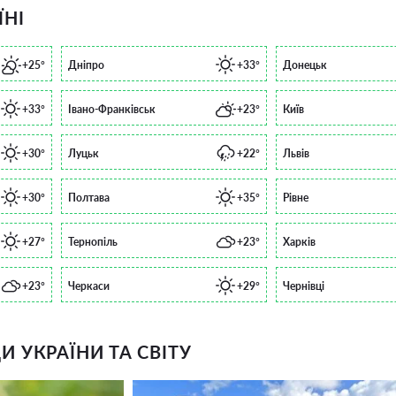
ЇНІ
+25°
Дніпро
+33°
Донецьк
+33°
Івано-Франківськ
+23°
Київ
+30°
Луцьк
+22°
Львів
+30°
Полтава
+35°
Рівне
+27°
Тернопіль
+23°
Харків
+23°
Черкаси
+29°
Чернівці
 УКРАЇНИ ТА СВІТУ