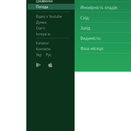
Цікавинки
Погода
Ймовірність опадів:
Відео з Youtube
Схід:
Думки
Захід
Статті
Інтерв`ю
Видимість:
Каталог
Фаза місяця:
Контакти
Укр
Рус