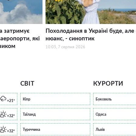
а затримує
Похолодання в Україні буде, але 
 аеропорти, які
нюанс, - синоптик
зиком
10:03, 7 серпня 2026
СВІТ
КУРОРТИ
Кіпр
Буковель
+21°
Таїланд
Одеса
+32°
Туреччина
Львів
+32°