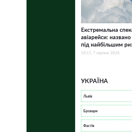
Екстремальна спек
авіарейси: названо
під найбільшим ри
10:15, 7 серпня 2026
УКРАЇНА
Львів
Бровари
Фастів