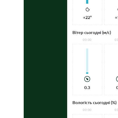
+22°
+
Вітер сьогодні (м/с)
00:00
0
0.3
Вологість сьогодні (%)
00:00
0