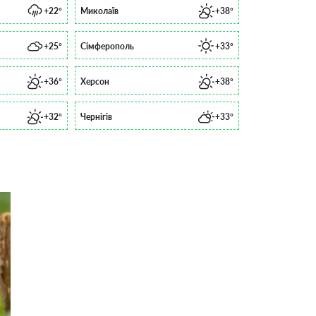
+22°
Миколаїв
+38°
+25°
Сімферополь
+33°
+36°
Херсон
+38°
+32°
Чернігів
+33°