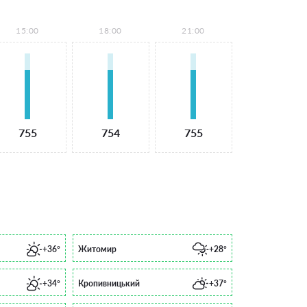
15:00
18:00
21:00
755
754
755
+36°
Житомир
+28°
+34°
Кропивницький
+37°