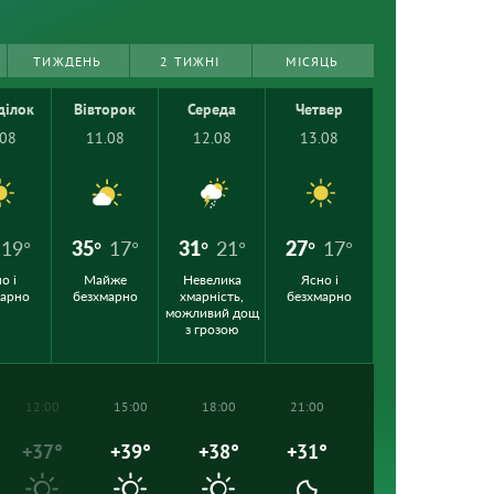
ТИЖДЕНЬ
2 ТИЖНІ
МІСЯЦЬ
ділок
Вівторок
Середа
Четвер
.08
11.08
12.08
13.08
19°
35°
17°
31°
21°
27°
17°
о і
Майже
Невелика
Ясно і
марно
безхмарно
хмарність,
безхмарно
можливий дощ
з грозою
12:00
15:00
18:00
21:00
+37°
+39°
+38°
+31°