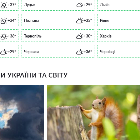
+37°
Луцьк
+25°
Львів
+34°
Полтава
+35°
Рівне
+36°
Тернопіль
+30°
Харків
+29°
Черкаси
+36°
Чернівці
 УКРАЇНИ ТА СВІТУ