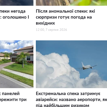
спеки негода
Після аномальної спеки: які
: оголошено І
сюрпризи готує погода на
вихідних
12:00, 7 серпня 2026
х панелей
Екстремальна спека затримує
ережити три
авіарейси: названо аеропорти, як
під найбільшим ризиком