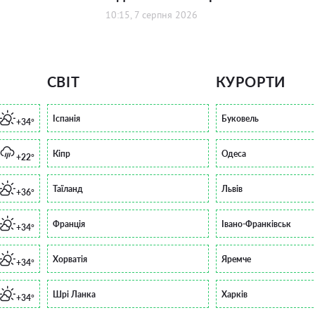
10:15, 7 серпня 2026
СВІТ
КУРОРТИ
Іспанія
Буковель
+34°
Кіпр
Одеса
+22°
Таїланд
Львів
+36°
Франція
Івано-Франківськ
+34°
Хорватія
Яремче
+34°
Шрі Ланка
Харків
+34°