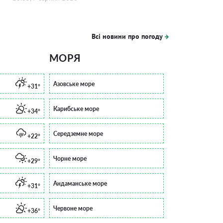
Всі новини про погоду
МОРЯ
Азовське море
+31°
Карибське море
+34°
Середземне море
+22°
Чорне море
+29°
Андаманське море
+31°
Червоне море
+36°