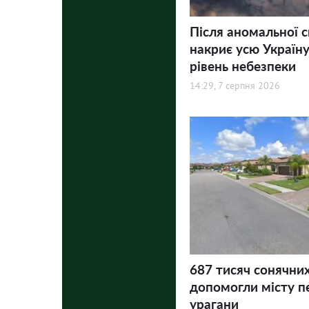
Після аномальної 
накриє усю Україну
рівень небезпеки
14:29, 7 серпня 2026
687 тисяч сонячни
допомогли місту п
урагани