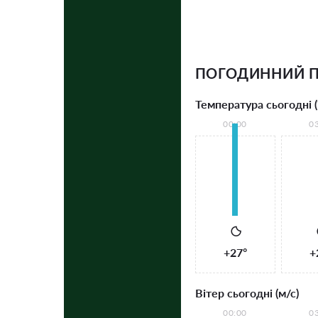
ПОГОДИННИЙ П
Температура сьогодні (
00:00
0
+27°
+
Вітер сьогодні (м/с)
00:00
0