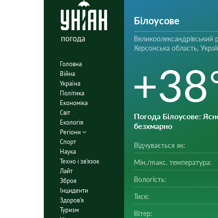
Білоусове
погода
Великоолександрівський р
Херсонська область, Украї
+38
Головна
Війна
Україна
Політика
Економіка
Світ
Погода Білоусове
: Ясн
Екологія
безхмарно
Регіони
Спорт
Відчувається як:
Наука
Техно і зв'язок
Мін./mакс. температура:
Лайт
Вологість:
Зброя
Інциденти
Тиск:
Здоров'я
Туризм
Вітер: