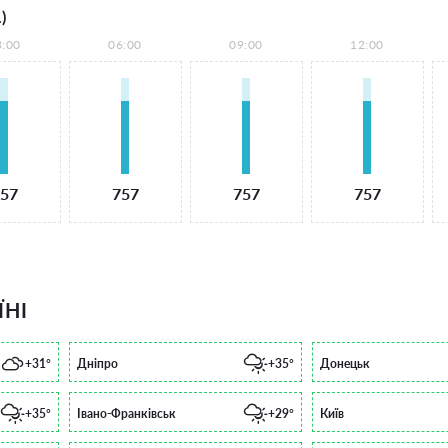
)
3:00
06:00
09:00
12:00
57
757
757
757
ЇНІ
+31°
Дніпро
+35°
Донецьк
+35°
Івано-Франківськ
+29°
Київ