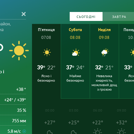
СЬОГОДНІ
ЗАВТРА
айон,
на
П'ятниця
Субота
Неділя
Поне
07.08
08.08
09.08
10
°
39°
22°
37°
24°
32°
21°
33°
о і
Ясно і
Майже
Невелика
Ясн
безхмарно
безхмарно
хмарність,
безх
можливий дощ
+38 °
з грозою
+24° / +39°
35 %
00:00
03:00
06:00
09:00
755 мм
+27°
+25°
+22°
+32°
5.8 м/с