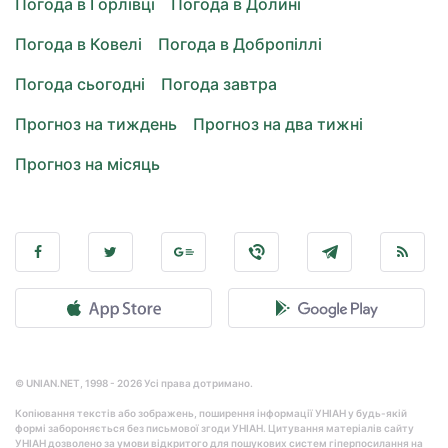
Погода в Горлівці
Погода в Долині
Погода в Ковелі
Погода в Добропіллі
Погода сьогодні
Погода завтра
Прогноз на тиждень
Прогноз на два тижні
Прогноз на місяць
© UNIAN.NET, 1998 - 2026 Усі права дотримано.
Копіювання текстів або зображень, поширення інформації УНІАН у будь-якій
формі забороняється без письмової згоди УНІАН. Цитування матеріалів сайту
УНІАН дозволено за умови відкритого для пошукових систем гіперпосилання на