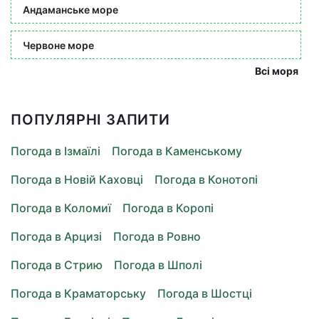
Андаманське море
Червоне море
Всі моря
ПОПУЛЯРНІ ЗАПИТИ
Погода в Ізмаїлі
Погода в Каменському
Погода в Новій Каховці
Погода в Конотопі
Погода в Коломиї
Погода в Коропі
Погода в Арцизі
Погода в Ровно
Погода в Стрию
Погода в Шполі
Погода в Краматорську
Погода в Шостці