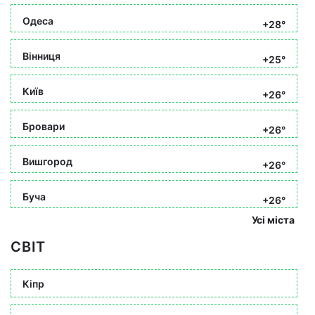
Одеса
+28°
Вінниця
+25°
Київ
+26°
Бровари
+26°
Вишгород
+26°
Буча
+26°
Усі міста
СВІТ
Кіпр