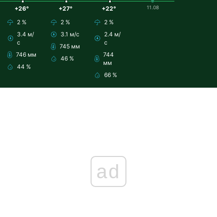
11.08
+26°
+27°
+22°
2 %
2 %
2 %
3.4 м/
3.1 м/с
2.4 м/
с
с
745 мм
746 мм
744
46 %
мм
44 %
66 %
ad