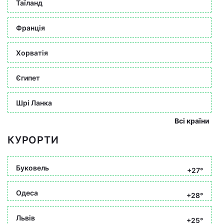
Таїланд
Франція
Хорватія
Єгипет
Шрі Ланка
Всі країни
КУРОРТИ
Буковель
+27°
Одеса
+28°
Львів
+25°