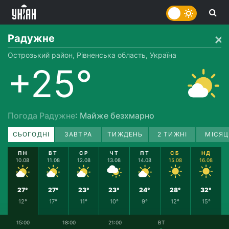
Радужне
Острозький район, Рівненська область, Україна
+25°
Погода Радужне
: Майже безхмарно
СЬОГОДНІ
ЗАВТРА
ТИЖДЕНЬ
2 ТИЖНІ
МІСЯЦ
ПН
ВТ
СР
ЧТ
ПТ
СБ
НД
10.08
11.08
12.08
13.08
14.08
15.08
16.08
27°
27°
23°
23°
24°
28°
32°
12°
17°
11°
10°
9°
12°
15°
15:00
18:00
21:00
ВТ