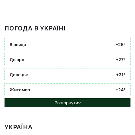
ПОГОДА В УКРАЇНІ
Вінниця
+25°
Дніпро
+27°
Донецьк
+31°
Житомир
+24°
Розгорнути
УКРАЇНА