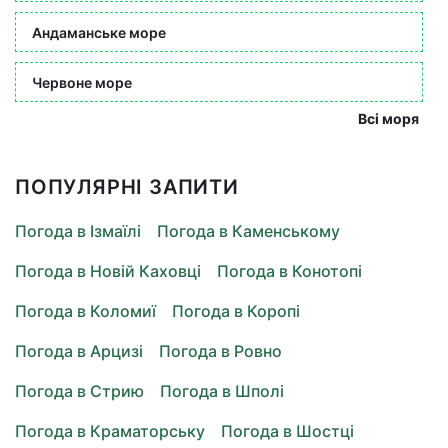
Андаманське море
Червоне море
Всі моря
ПОПУЛЯРНІ ЗАПИТИ
Погода в Ізмаїлі
Погода в Каменському
Погода в Новій Каховці
Погода в Конотопі
Погода в Коломиї
Погода в Коропі
Погода в Арцизі
Погода в Ровно
Погода в Стрию
Погода в Шполі
Погода в Краматорську
Погода в Шостці