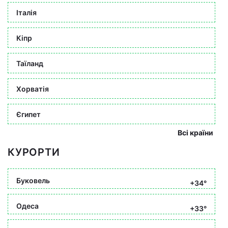
Італія
Кіпр
Таїланд
Хорватія
Єгипет
Всі країни
КУРОРТИ
Буковель
+34°
Одеса
+33°