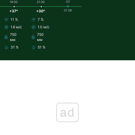
18:00
21:00
ПТ
07.08
+37°
+30°
11 %
7 %
1.6 м/с
1.0 м/с
750
750
мм
мм
31 %
51 %
ad