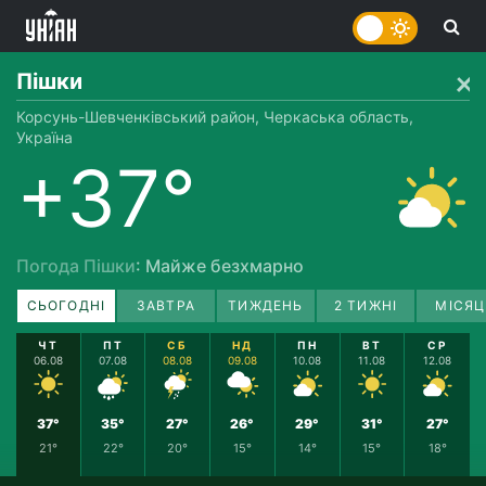
Пішки
Корсунь-Шевченківський район, Черкаська область,
Україна
+37°
Погода Пішки
: Майже безхмарно
СЬОГОДНІ
ЗАВТРА
ТИЖДЕНЬ
2 ТИЖНІ
МІСЯЦ
ЧТ
ПТ
СБ
НД
ПН
ВТ
СР
06.08
07.08
08.08
09.08
10.08
11.08
12.08
37°
35°
27°
26°
29°
31°
27°
21°
22°
20°
15°
14°
15°
18°