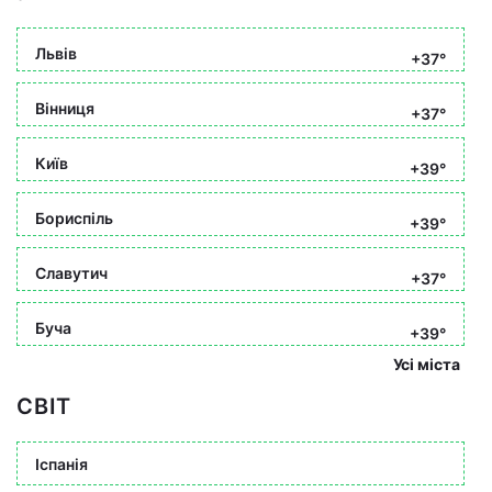
Львів
+37°
Вінниця
+37°
Київ
+39°
Бориспіль
+39°
Славутич
+37°
Буча
+39°
Усі міста
СВІТ
Іспанія