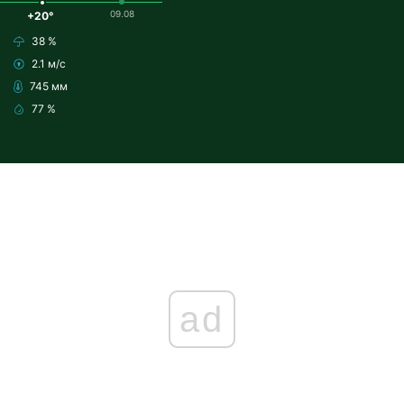
09.08
+20°
38 %
2.1 м/с
745 мм
77 %
ad