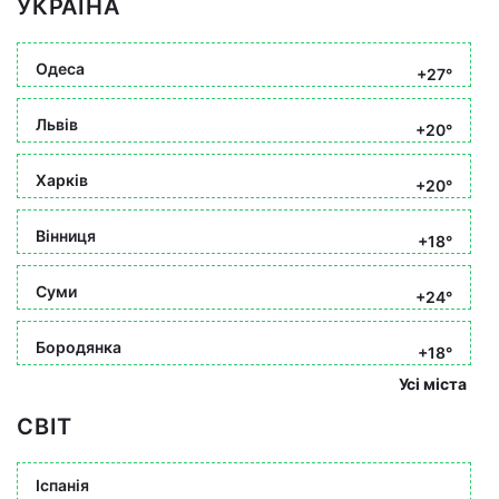
УКРАЇНА
Одеса
+27°
Львів
+20°
Харків
+20°
Вінниця
+18°
Суми
+24°
Бородянка
+18°
Усі міста
СВІТ
Іспанія