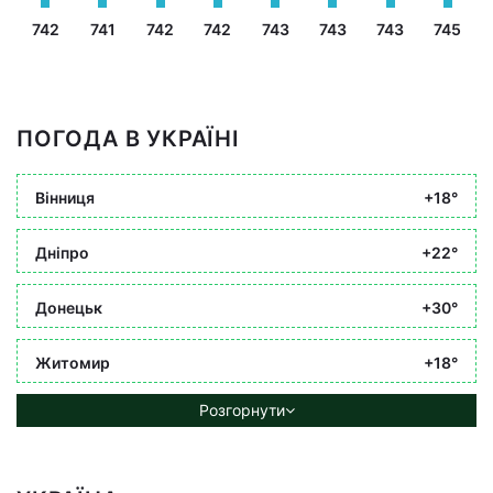
742
741
742
742
743
743
743
745
ПОГОДА В УКРАЇНІ
Вінниця
+18°
Дніпро
+22°
Донецьк
+30°
Житомир
+18°
Розгорнути