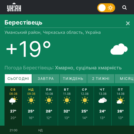
Берестівець
Уманський район, Черкаська область, Україна
+19°
Погода Берестівець
: Хмарно, суцільна хмарність
СЬОГОДНІ
ЗАВТРА
ТИЖДЕНЬ
2 ТИЖНІ
МІСЯЦ
СБ
НД
ПН
ВТ
СР
ЧТ
ПТ
08.08
09.08
10.08
11.08
12.08
13.08
14.08
27°
25°
28°
32°
25°
24°
26°
20°
16°
12°
13°
14°
13°
13°
21:00
НД