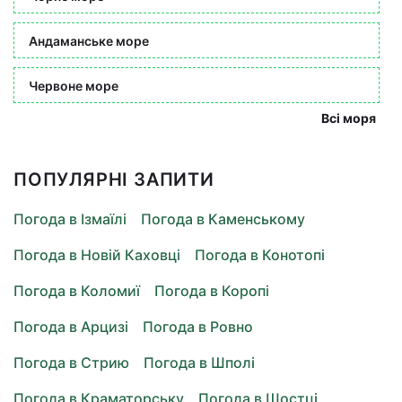
Андаманське море
Червоне море
Всі моря
ПОПУЛЯРНІ ЗАПИТИ
Погода в Ізмаїлі
Погода в Каменському
Погода в Новій Каховці
Погода в Конотопі
Погода в Коломиї
Погода в Коропі
Погода в Арцизі
Погода в Ровно
Погода в Стрию
Погода в Шполі
Погода в Краматорську
Погода в Шостці