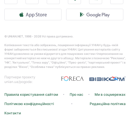
© UNIAN.NET, 1998 - 2026 Усі права дотримано.
Копіювання текстів або зображень, поширення інформації УНІАН у будь-якій
формі забороняється без письмової згоди УНІАН. Цитування матеріалів сайту
УНІАН дозволено за умови відкритого для пошукових систем гіперпосилання на
конкретний матеріал не нижче другого абзацу. Матеріали з позначкою "Реклама",
"НК", "Актуально", "Точка зору", "Офіційно", "Прес-реліз", "партнерський проект" і в
розділах "Вікно", "Особлива тема" публікуються на правах реклами.
Партнери проекту
unian.ua/pogoda:
Правила користування сайтом
Про нас
Ми в соцмережах
Політикою конфіденційності
Редакційна політика
Контакти