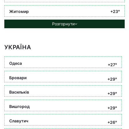
Житомир
+23°
Розгорнути
УКРАЇНА
Одеса
+27°
Бровари
+29°
Васильків
+29°
Вишгород
+29°
Славутич
+26°