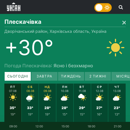
Плескачівка
Дворічанський район, Харківська область, Україна
+30°
Погода Плескачівка
: Ясно і безхмарно
СЬОГОДНІ
ЗАВТРА
ТИЖДЕНЬ
2 ТИЖНІ
МІСЯЦ
ПТ
СБ
НД
ПН
ВТ
СР
ЧТ
07.08
08.08
09.08
10.08
11.08
12.08
13.08
35°
33°
28°
28°
29°
27°
23°
19°
19°
19°
15°
15°
16°
13°
09:00
12:00
15:00
18:00
21:00