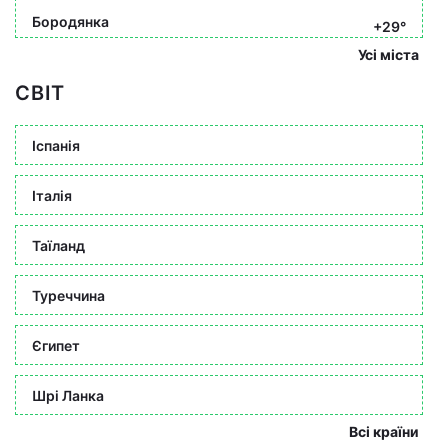
Бородянка
+29°
Усі міста
СВІТ
Іспанія
Італія
Таїланд
Туреччина
Єгипет
Шрі Ланка
Всі країни