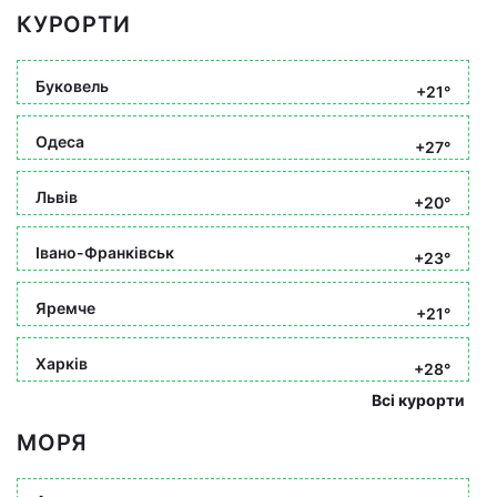
КУРОРТИ
Буковель
+21°
Одеса
+27°
Львів
+20°
Івано-Франківськ
+23°
Яремче
+21°
Харків
+28°
Всі курорти
МОРЯ