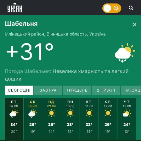
Шабельня
Іллінецький район, Вінницька область, Україна
+31°
Погода Шабельня
: Невелика хмарність та легкий
дощик
СЬОГОДНІ
ЗАВТРА
ТИЖДЕНЬ
2 ТИЖНІ
МІСЯЦ
ПТ
СБ
НД
ПН
ВТ
СР
ЧТ
07.08
08.08
09.08
10.08
11.08
12.08
13.08
34°
26°
26°
28°
32°
26°
24°
20°
19°
14°
12°
14°
19°
12°