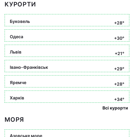
КУРОРТИ
Буковель
+28°
Одеса
+30°
Львів
+21°
Івано-Франківськ
+29°
Яремче
+28°
Харків
+34°
Всі курорти
МОРЯ
Азовське море