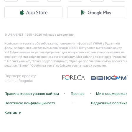
© UNIAN.NET, 1998 - 2026 Усі права дотримано.
Копіювання текстів або зображень, поширення інформації УНІАН у будь-якій
формі забороняється без письмової згоди УНІАН. Цитування матеріалів сайту
УНІАН дозволено за умови відкритого для пошукових систем гіперпосилання на
конкретний матеріал не нижче другого абзацу. Матеріали з позначкою "Реклама",
"НК", "Актуально", "Точка зору", "Офіційно", "Прес-реліз", "партнерський проект" і в
розділах "Вікно", "Особлива тема" публікуються на правах реклами.
Партнери проекту
unian.ua/pogoda:
Правила користування сайтом
Про нас
Ми в соцмережах
Політикою конфіденційності
Редакційна політика
Контакти