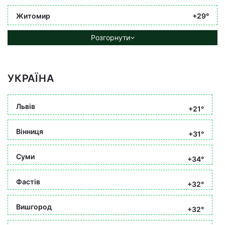
Житомир
+29°
Розгорнути
УКРАЇНА
Львів
+21°
Вінниця
+31°
Суми
+34°
Фастів
+32°
Вишгород
+32°