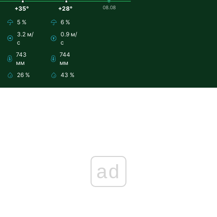
08.08
+35°
+28°
5 %
6 %
3.2 м/
0.9 м/
с
с
743
744
мм
мм
26 %
43 %
ad