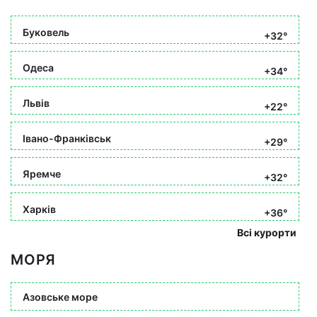
Буковель
+32°
Одеса
+34°
Львів
+22°
Івано-Франківськ
+29°
Яремче
+32°
Харків
+36°
Всі курорти
МОРЯ
Азовське море