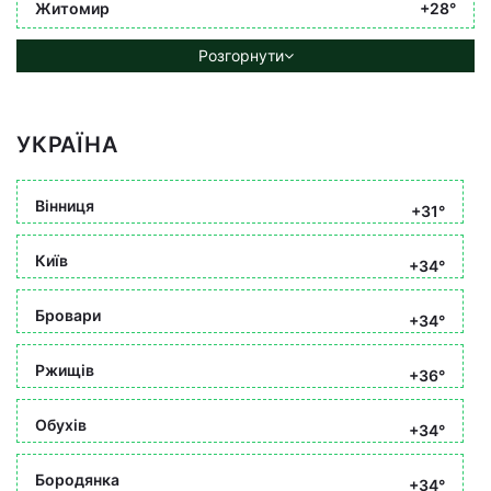
Житомир
+28°
Розгорнути
УКРАЇНА
Вінниця
+31°
Київ
+34°
Бровари
+34°
Ржищів
+36°
Обухів
+34°
Бородянка
+34°