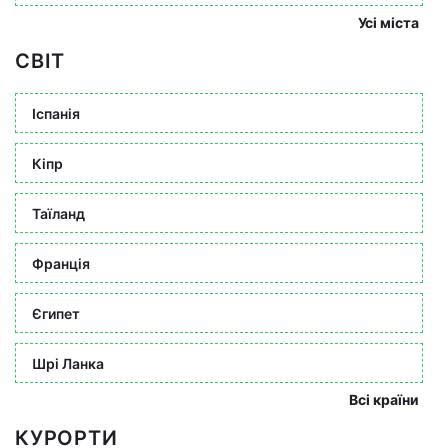
Усі міста
СВІТ
Іспанія
Кіпр
Таїланд
Франція
Єгипет
Шрі Ланка
Всі країни
КУРОРТИ