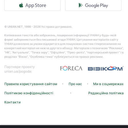
© UNIAN.NET, 1998 - 2026 Усі права дотримано.
Копіювання текстів або зображень, поширення інформації УНІАН у будь-якій
формі забороняється без письмової згоди УНІАН. Цитування матеріалів сайту
УНІАН дозволено за умови відкритого для пошукових систем гіперпосилання на
конкретний матеріал не нижче другого абзацу. Матеріали з позначкою "Реклама",
"НК", "Актуально", "Точка зору", "Офіційно", "Прес-реліз", "партнерський проект" і в
розділах "Вікно", "Особлива тема" публікуються на правах реклами.
Партнери проекту
unian.ua/pogoda:
Правила користування сайтом
Про нас
Ми в соцмережах
Політикою конфіденційності
Редакційна політика
Контакти