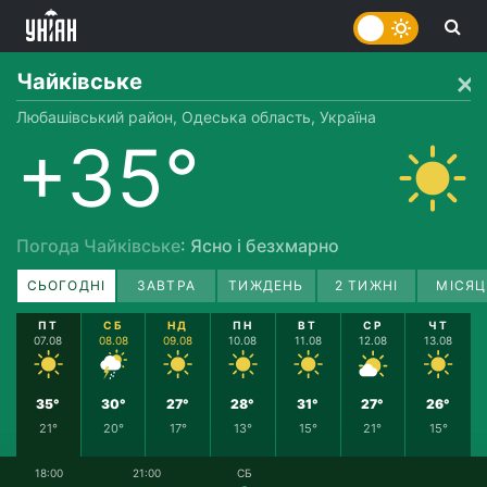
Чайківське
Любашівський район, Одеська область, Україна
+35°
Погода Чайківське
: Ясно і безхмарно
СЬОГОДНІ
ЗАВТРА
ТИЖДЕНЬ
2 ТИЖНІ
МІСЯЦ
ПТ
СБ
НД
ПН
ВТ
СР
ЧТ
07.08
08.08
09.08
10.08
11.08
12.08
13.08
35°
30°
27°
28°
31°
27°
26°
21°
20°
17°
13°
15°
21°
15°
18:00
21:00
СБ