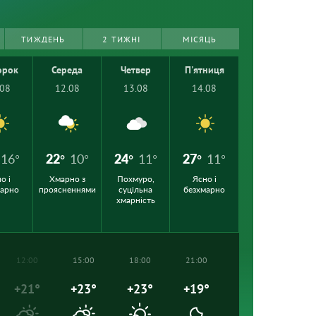
ТИЖДЕНЬ
2 ТИЖНІ
МІСЯЦЬ
орок
Середа
Четвер
П'ятниця
.08
12.08
13.08
14.08
16°
22°
10°
24°
11°
27°
11°
о і
Хмарно з
Похмуро,
Ясно і
марно
проясненнями
суцільна
безхмарно
хмарність
12:00
15:00
18:00
21:00
+21°
+23°
+23°
+19°