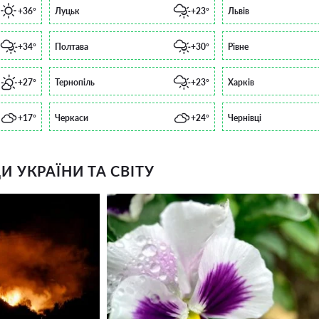
+36°
Луцьк
+23°
Львів
+34°
Полтава
+30°
Рівне
+27°
Тернопіль
+23°
Харків
+17°
Черкаси
+24°
Чернівці
 УКРАЇНИ ТА СВІТУ