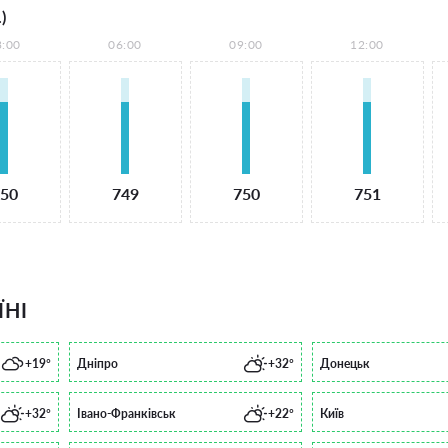
)
3:00
06:00
09:00
12:00
50
749
750
751
ЇНІ
+19°
Дніпро
+32°
Донецьк
+32°
Івано-Франківськ
+22°
Київ