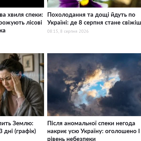
ва хвиля спеки:
Похолодання та дощі йдуть по
рожують лісові
Україні: де 8 серпня стане свіжі
ка
08:15, 8 серпня 2026
пить Землю:
Після аномальної спеки негода
 дні (графік)
накриє усю Україну: оголошено І
рівень небезпеки