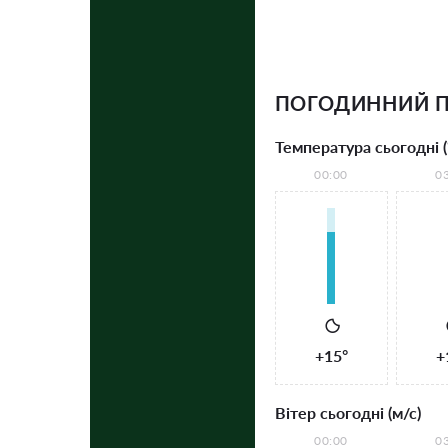
ПОГОДИННИЙ 
Температура сьогодні (
00:00
0
+15°
+
Вітер сьогодні (м/с)
00:00
0