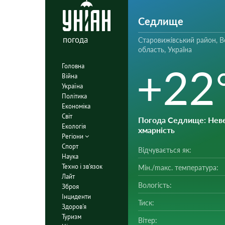
Седлище
погода
Старовижівський район, В
область, Україна
+22
Головна
Війна
Україна
Політика
Економіка
Світ
Погода Седлище
: Нев
Екологія
хмарність
Регіони
Спорт
Відчувається як:
Наука
Техно і зв'язок
Мін./mакс. температура:
Лайт
Вологість:
Зброя
Інциденти
Тиск:
Здоров'я
Туризм
Вітер: