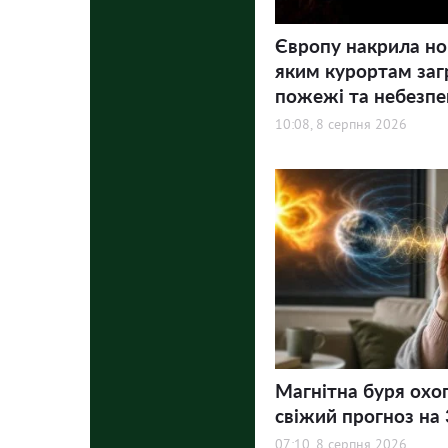
Європу накрила но
яким курортам заг
пожежі та небезпе
10:08, 8 серпня 2026
Магнітна буря охо
свіжий прогноз на 3
07:10, 8 серпня 2026