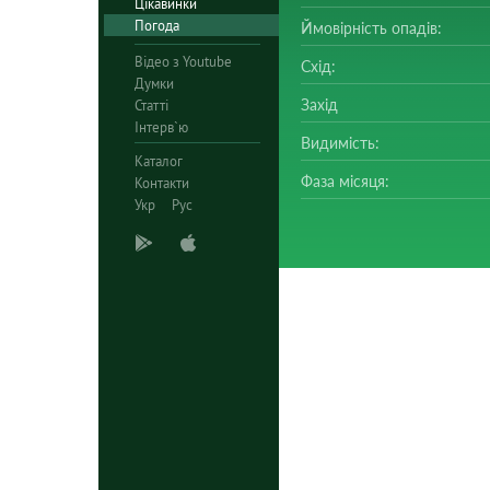
Цікавинки
Погода
Ймовірність опадів:
Відео з Youtube
Схід:
Думки
Захід
Статті
Інтерв`ю
Видимість:
Каталог
Фаза місяця:
Контакти
Укр
Рус