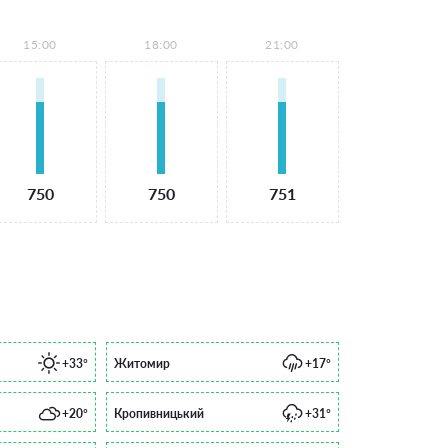
15:00
18:00
21:00
750
750
751
+33°
Житомир
+17°
+20°
Кропивницький
+31°