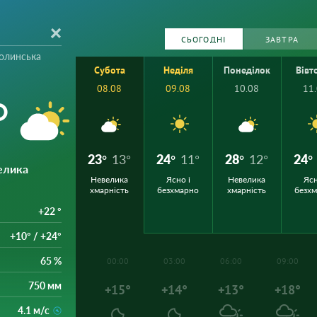
СЬОГОДНІ
ЗАВТРА
олинська
Субота
Неділя
Понеділок
Вівт
08.08
09.08
10.08
11
°
23°
13°
24°
11°
28°
12°
24°
елика
Невелика
Ясно і
Невелика
Ясн
хмарність
безхмарно
хмарність
безх
+22 °
+10° / +24°
65 %
00:00
03:00
06:00
09:00
750 мм
+15°
+14°
+13°
+18°
4.1 м/с