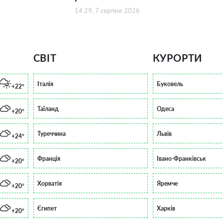
14:29, 7 серпня 2026
СВІТ
КУРОРТИ
Італія
Буковель
+22°
Таїланд
Одеса
+20°
Туреччина
Львів
+24°
Франція
Івано-Франківськ
+20°
Хорватія
Яремче
+20°
Єгипет
Харків
+20°