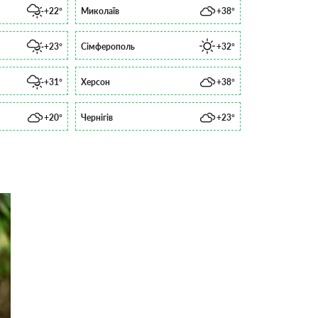
+22°
Миколаїв
+38°
+23°
Сімферополь
+32°
+31°
Херсон
+38°
+20°
Чернігів
+23°