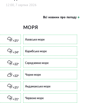
12:00, 7 серпня 2026
Всі новини про погоду
МОРЯ
Азовське море
+25°
Карибське море
+34°
Середземне море
+22°
Чорне море
+22°
Андаманське море
+25°
Червоне море
+31°