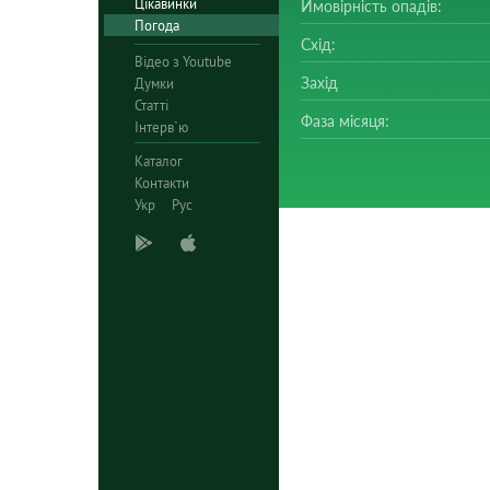
Цікавинки
Ймовірність опадів:
Погода
Схід:
Відео з Youtube
Захід
Думки
Статті
Фаза місяця:
Інтерв`ю
Каталог
Контакти
Укр
Рус