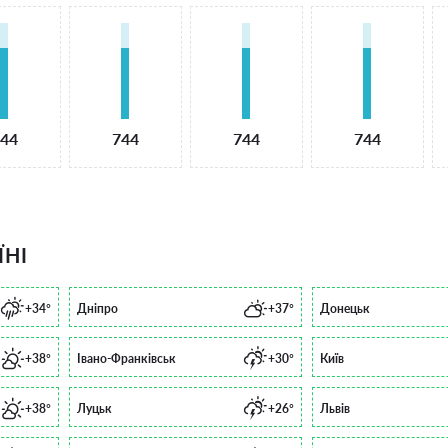
44
744
744
744
ЇНІ
+34°
Дніпро
+37°
Донецьк
+38°
Івано-Франківськ
+30°
Київ
+38°
Луцьк
+26°
Львів