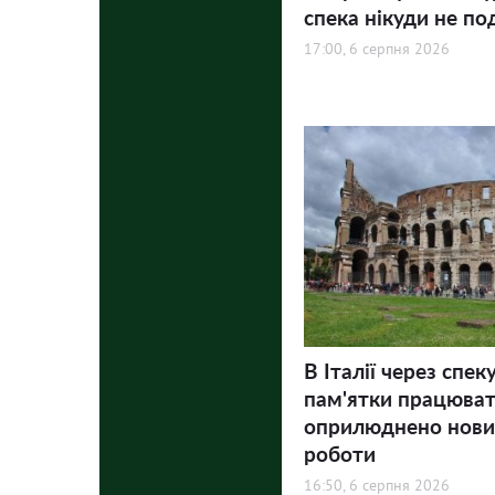
спека нікуди не по
17:00, 6 серпня 2026
В Італії через спек
пам'ятки працюва
оприлюднено нови
роботи
16:50, 6 серпня 2026