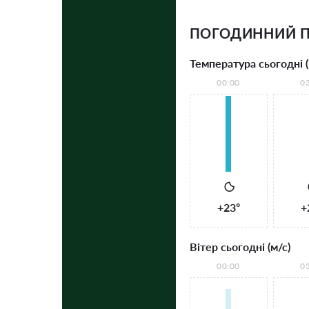
ПОГОДИННИЙ П
Температура сьогодні (
00:00
0
+23°
+
Вітер сьогодні (м/с)
00:00
0