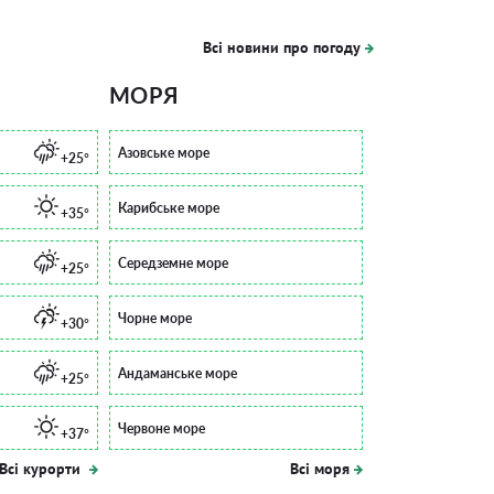
Всі новини про погоду
МОРЯ
Азовське море
+25°
Карибське море
+35°
Середземне море
+25°
Чорне море
+30°
Андаманське море
+25°
Червоне море
+37°
Всі курорти
Всі моря