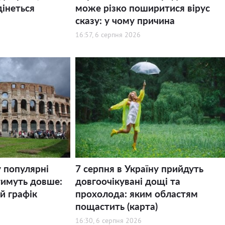
дінеться
може різко поширитися вірус
сказу: у чому причина
16:57, 6 серпня 2026
у популярні
7 серпня в Україну прийдуть
тимуть довше:
довгоочікувані дощі та
й графік
прохолода: яким областям
пощастить (карта)
16:30, 6 серпня 2026