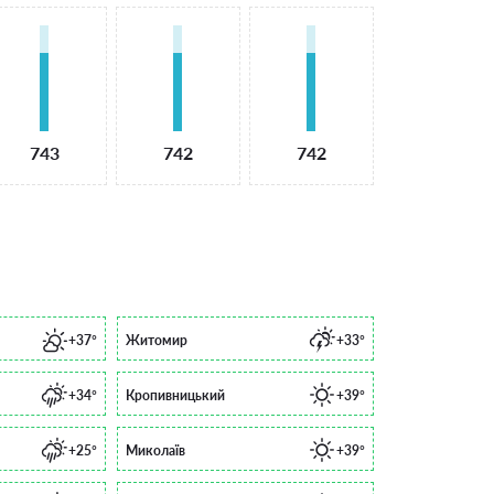
743
742
742
+37°
Житомир
+33°
+34°
Кропивницький
+39°
+25°
Миколаїв
+39°