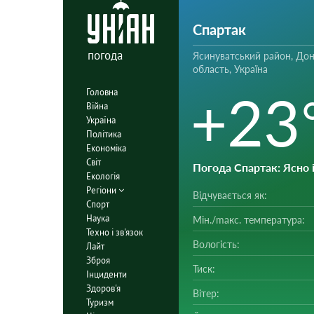
Спартак
погода
Ясинуватський район, До
область, Україна
+23
Головна
Війна
Україна
Політика
Економіка
Світ
Погода Спартак
: Ясно
Екологія
Регіони
Відчувається як:
Спорт
Наука
Мін./mакс. температура:
Техно і зв'язок
Вологість:
Лайт
Зброя
Тиск:
Інциденти
Здоров'я
Вітер:
Туризм