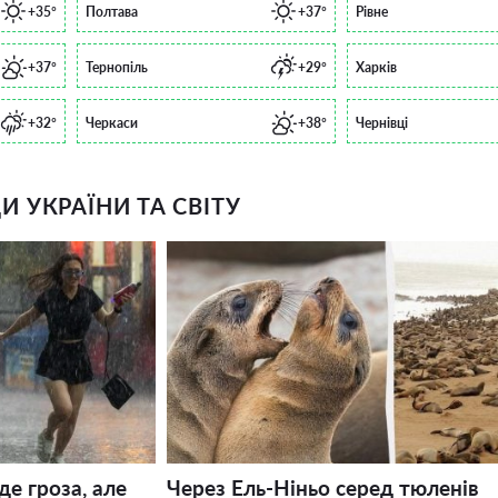
+35°
Полтава
+37°
Рівне
+37°
Тернопіль
+29°
Харків
+32°
Черкаси
+38°
Чернівці
 УКРАЇНИ ТА СВІТУ
де гроза, але
Через Ель-Ніньо серед тюленів