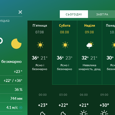
СЬОГОДНІ
ЗАВТРА
нецька
П'ятниця
Субота
Неділя
Поне
07.08
08.08
09.08
10
°
36°
21°
36°
23°
32°
21°
30°
 і безхмарно
Ясно і
Ясно і
Невелика
Ясн
безхмарно
безхмарно
хмарність, дощ
безх
+23 °
+22° / +36°
36 %
00:00
03:00
06:00
09:00
744 мм
+23°
+22°
+21°
+30°
4.1 м/с