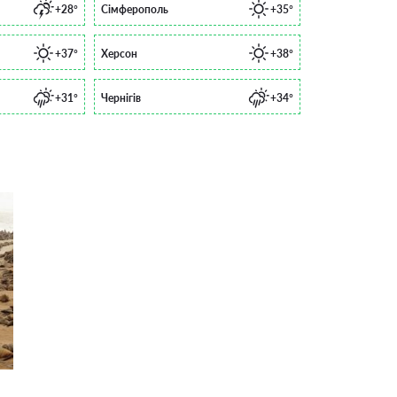
+28°
Сімферополь
+35°
+37°
Херсон
+38°
+31°
Чернігів
+34°