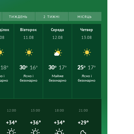
ТИЖДЕНЬ
2 ТИЖНІ
МІСЯЦЬ
ділок
Вівторок
Середа
Четвер
.08
11.08
12.08
13.08
18°
30°
16°
30°
17°
25°
17°
о і
Ясно і
Майже
Ясно і
марно
безхмарно
безхмарно
безхмарно
12:00
15:00
18:00
21:00
+34°
+36°
+34°
+29°