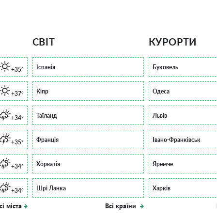
СВІТ
КУРОРТИ
Іспанія
Буковель
+35°
Кіпр
Одеса
+37°
Таїланд
Львів
+34°
Франція
Івано-Франківськ
+35°
Хорватія
Яремче
+34°
Шрі Ланка
Харків
+34°
сі міста
Всі країни