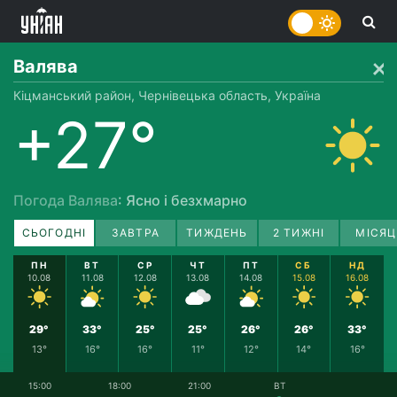
Валява
Кіцманський район, Чернівецька область, Україна
+27°
Погода Валява
: Ясно і безхмарно
СЬОГОДНІ
ЗАВТРА
ТИЖДЕНЬ
2 ТИЖНІ
МІСЯЦ
ПН
ВТ
СР
ЧТ
ПТ
СБ
НД
10.08
11.08
12.08
13.08
14.08
15.08
16.08
29°
33°
25°
25°
26°
26°
33°
13°
16°
16°
11°
12°
14°
16°
15:00
18:00
21:00
ВТ