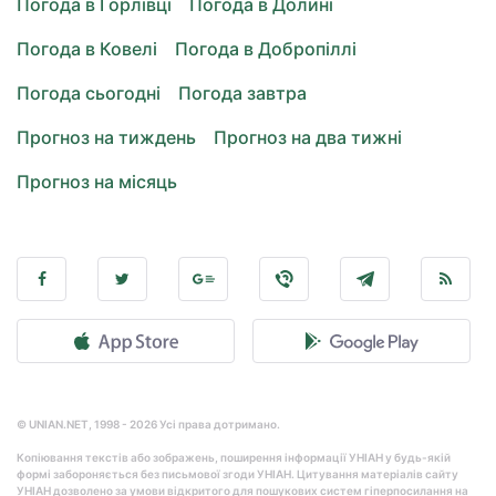
Погода в Горлівці
Погода в Долині
Погода в Ковелі
Погода в Добропіллі
Погода сьогодні
Погода завтра
Прогноз на тиждень
Прогноз на два тижні
Прогноз на місяць
© UNIAN.NET, 1998 - 2026 Усі права дотримано.
Копіювання текстів або зображень, поширення інформації УНІАН у будь-якій
формі забороняється без письмової згоди УНІАН. Цитування матеріалів сайту
УНІАН дозволено за умови відкритого для пошукових систем гіперпосилання на