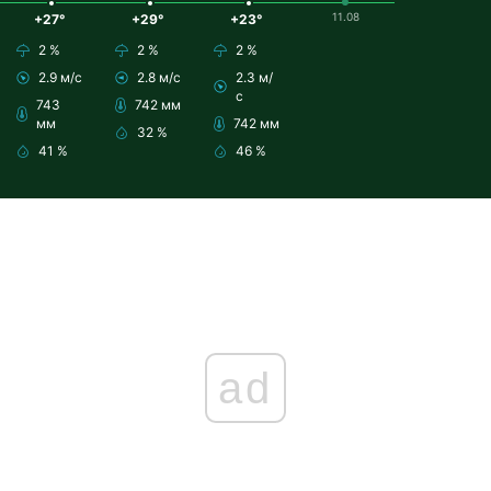
11.08
+27°
+29°
+23°
2 %
2 %
2 %
2.9 м/с
2.8 м/с
2.3 м/
с
743
742 мм
мм
742 мм
32 %
41 %
46 %
ad