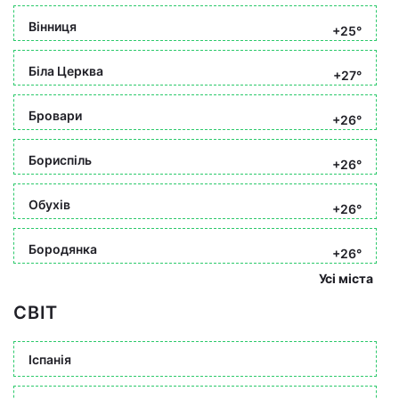
Вінниця
+25°
Біла Церква
+27°
Бровари
+26°
Бориспіль
+26°
Обухів
+26°
Бородянка
+26°
Усі міста
СВІТ
Іспанія