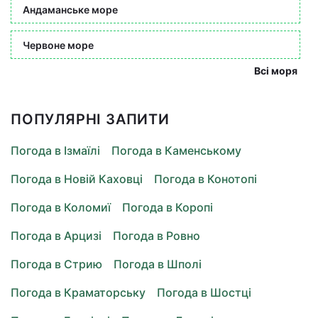
Андаманське море
Червоне море
Всі моря
ПОПУЛЯРНІ ЗАПИТИ
Погода в Ізмаїлі
Погода в Каменському
Погода в Новій Каховці
Погода в Конотопі
Погода в Коломиї
Погода в Коропі
Погода в Арцизі
Погода в Ровно
Погода в Стрию
Погода в Шполі
Погода в Краматорську
Погода в Шостці