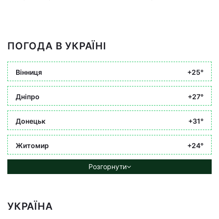
ПОГОДА В УКРАЇНІ
Вінниця
+25°
Дніпро
+27°
Донецьк
+31°
Житомир
+24°
Розгорнути
УКРАЇНА