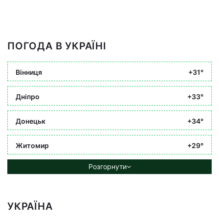
ПОГОДА В УКРАЇНІ
Вінниця
+31°
Дніпро
+33°
Донецьк
+34°
Житомир
+29°
Розгорнути
УКРАЇНА