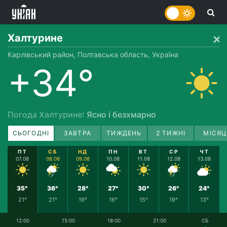
Халтурине
Карлівський район, Полтавська область, Україна
+34°
Погода Халтурине
: Ясно і безхмарно
СЬОГОДНІ
ЗАВТРА
ТИЖДЕНЬ
2 ТИЖНІ
МІСЯЦ
ПТ
СБ
НД
ПН
ВТ
СР
ЧТ
07.08
08.08
09.08
10.08
11.08
12.08
13.08
35°
36°
28°
27°
30°
26°
24°
21°
21°
19°
16°
15°
19°
13°
12:00
15:00
18:00
21:00
СБ