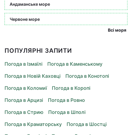
Андаманське море
Червоне море
Всі моря
ПОПУЛЯРНІ ЗАПИТИ
Погода в Ізмаїлі
Погода в Каменському
Погода в Новій Каховці
Погода в Конотопі
Погода в Коломиї
Погода в Коропі
Погода в Арцизі
Погода в Ровно
Погода в Стрию
Погода в Шполі
Погода в Краматорську
Погода в Шостці