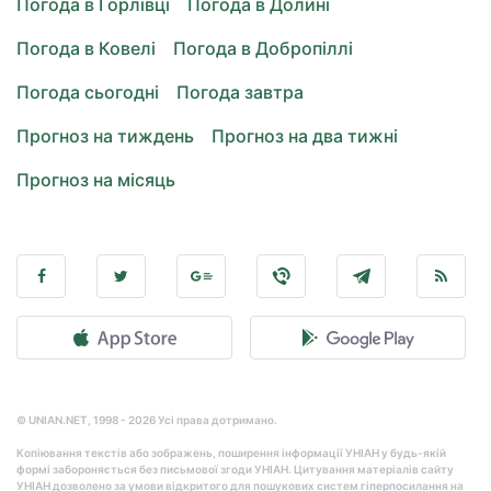
Погода в Горлівці
Погода в Долині
Погода в Ковелі
Погода в Добропіллі
Погода сьогодні
Погода завтра
Прогноз на тиждень
Прогноз на два тижні
Прогноз на місяць
© UNIAN.NET, 1998 - 2026 Усі права дотримано.
Копіювання текстів або зображень, поширення інформації УНІАН у будь-якій
формі забороняється без письмової згоди УНІАН. Цитування матеріалів сайту
УНІАН дозволено за умови відкритого для пошукових систем гіперпосилання на