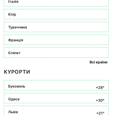
Італія
Кіпр
Туреччина
Франція
Єгипет
Всі країни
КУРОРТИ
Буковель
+28°
Одеса
+30°
Львів
+21°