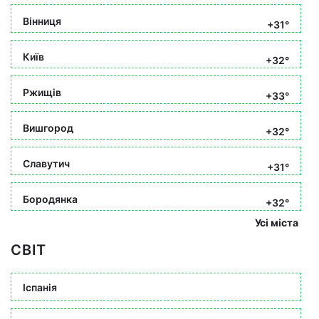
Вінниця
+31°
Київ
+32°
Ржищів
+33°
Вишгород
+32°
Славутич
+31°
Бородянка
+32°
Усі міста
СВІТ
Іспанія