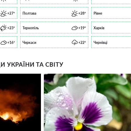
+27°
Полтава
+28°
Рівне
+23°
Тернопіль
+19°
Харків
+16°
Черкаси
+22°
Чернівці
 УКРАЇНИ ТА СВІТУ