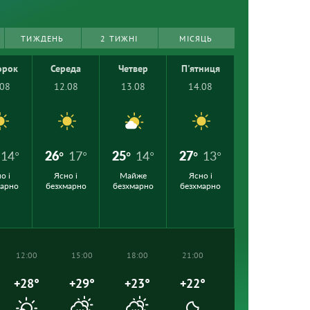
ТИЖДЕНЬ
2 ТИЖНІ
МІСЯЦЬ
орок
Середа
Четвер
П'ятниця
.08
12.08
13.08
14.08
14°
26°
17°
25°
14°
27°
13°
о і
Ясно і
Майже
Ясно і
марно
безхмарно
безхмарно
безхмарно
12:00
15:00
18:00
21:00
+28°
+29°
+23°
+22°