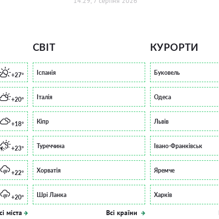
14:29, 7 серпня 2026
СВІТ
КУРОРТИ
Іспанія
Буковель
+27°
Італія
Одеса
+20°
Кіпр
Львів
+18°
Туреччина
Івано-Франківськ
+23°
Хорватія
Яремче
+22°
Шрі Ланка
Харків
+20°
сі міста
Всі країни