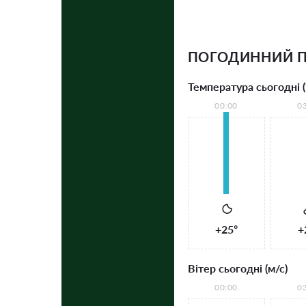
ПОГОДИННИЙ П
Температура сьогодні (
00:00
0
+25°
+
Вітер сьогодні (м/с)
00:00
0