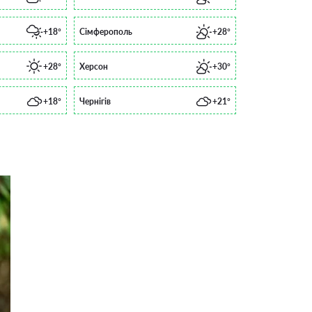
+18°
Сімферополь
+28°
+28°
Херсон
+30°
+18°
Чернігів
+21°