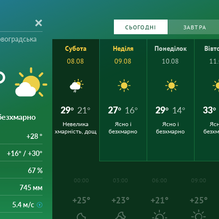
СЬОГОДНІ
ЗАВТРА
овоградська
Субота
Неділя
Понеділок
Вівт
08.08
09.08
10.08
11
°
29°
21°
27°
16°
29°
14°
33°
безхмарно
Невелика
Ясно і
Ясно і
Ясн
хмарність, дощ
безхмарно
безхмарно
безх
+28 °
+16° / +30°
67 %
00:00
03:00
06:00
09:00
745 мм
+25°
+23°
+21°
+25°
5.4 м/с