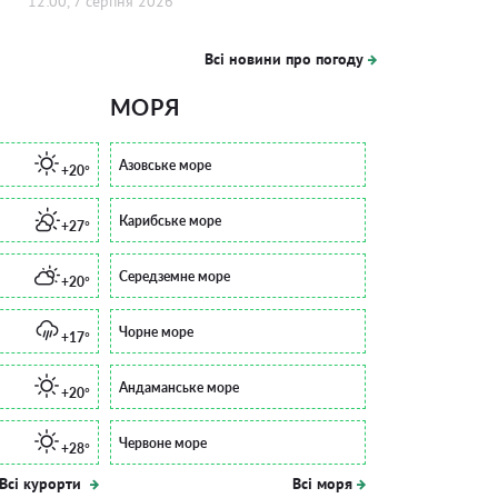
12:00, 7 серпня 2026
Всі новини про погоду
МОРЯ
Азовське море
+20°
Карибське море
+27°
Середземне море
+20°
Чорне море
+17°
Андаманське море
+20°
Червоне море
+28°
Всі курорти
Всі моря