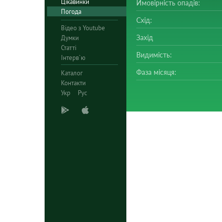
Цікавинки
Ймовірність опадів:
Погода
Схід:
Відео з Youtube
Захід
Думки
Статті
Видимість:
Інтерв`ю
Фаза місяця:
Каталог
Контакти
Укр
Рус