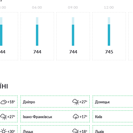
3:00
06:00
09:00
12:00
44
744
744
745
ЇНІ
+18°
Дніпро
+27°
Донецьк
+27°
Івано-Франківськ
+17°
Київ
+30°
Луцьк
+18°
Львів