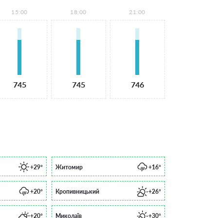
15:00
18:00
21:00
745
745
746
+29°
Житомир
+16°
+20°
Кропивницький
+26°
+20°
Миколаїв
+30°