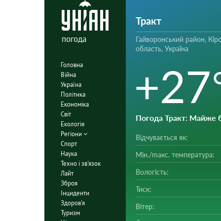
Тракт
погода
Гайворонський район, Кір
область, Україна
+27
Головна
Війна
Україна
Політика
Економіка
Світ
Погода Тракт
: Майже 
Екологія
Регіони
Відчувається як:
Спорт
Наука
Мін./mакс. температура:
Техно і зв'язок
Вологість:
Лайт
Зброя
Тиск:
Інциденти
Здоров'я
Вітер:
Туризм