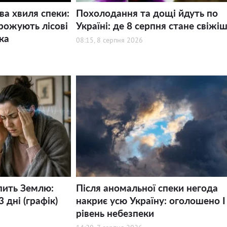
ва хвиля спеки:
Похолодання та дощі йдуть по
рожують лісові
Україні: де 8 серпня стане свіжі
ка
08:15, 8 серпня 2026
пить Землю:
Після аномальної спеки негода
 дні (графік)
накриє усю Україну: оголошено І
рівень небезпеки