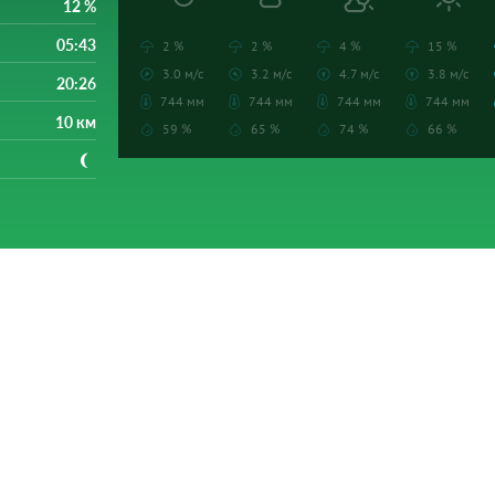
12 %
05:43
2 %
2 %
4 %
15 %
3.0 м/с
3.2 м/с
4.7 м/с
3.8 м/с
20:26
744 мм
744 мм
744 мм
744 мм
10 км
59 %
65 %
74 %
66 %