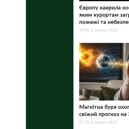
Європу накрила но
яким курортам заг
пожежі та небезпе
10:08, 8 серпня 2026
Магнітна буря охо
свіжий прогноз на 3
07:10, 8 серпня 2026