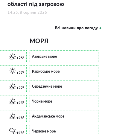
області під загрозою
14:23, 8 серпня 2026
Всі новини про погоду
МОРЯ
Азовське море
+26°
Карибське море
+27°
Середземне море
+22°
Чорне море
+23°
Андаманське море
+26°
Червоне море
+25°