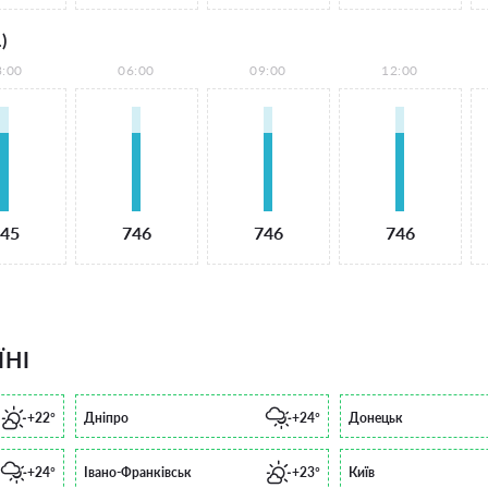
)
3:00
06:00
09:00
12:00
45
746
746
746
ЇНІ
+22°
Дніпро
+24°
Донецьк
+24°
Івано-Франківськ
+23°
Київ