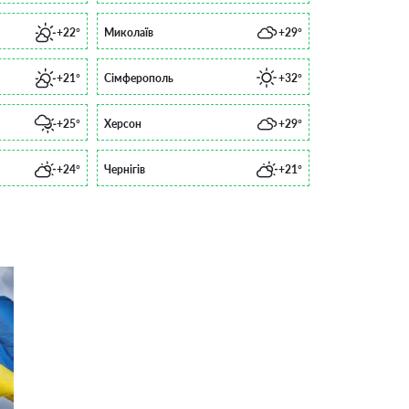
+22°
Миколаїв
+29°
+21°
Сімферополь
+32°
+25°
Херсон
+29°
+24°
Чернігів
+21°