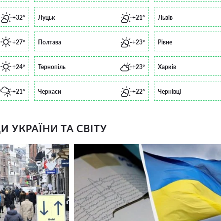
+32°
Луцьк
+21°
Львів
+27°
Полтава
+23°
Рівне
+24°
Тернопіль
+23°
Харків
+21°
Черкаси
+22°
Чернівці
 УКРАЇНИ ТА СВІТУ