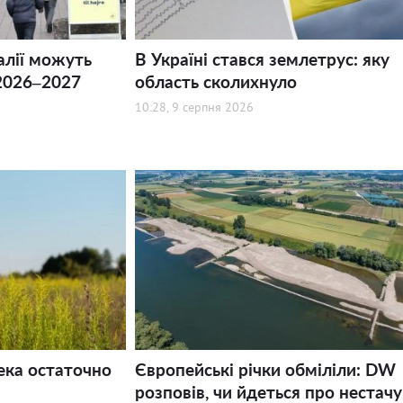
алії можуть
В Україні стався землетрус: яку
2026–2027
область сколихнуло
10:28, 9 серпня 2026
ека остаточно
Європейські річки обміліли: DW
розповів, чи йдеться про нестачу