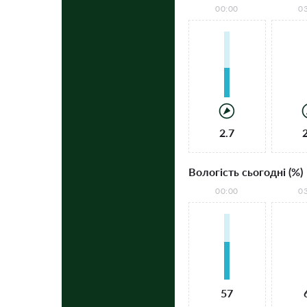
00:00
0
2.7
Вологість сьогодні (%)
00:00
0
57