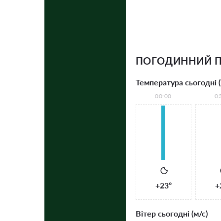
ПОГОДИННИЙ П
Температура сьогодні (
00:00
0
+23°
+
Вітер сьогодні (м/с)