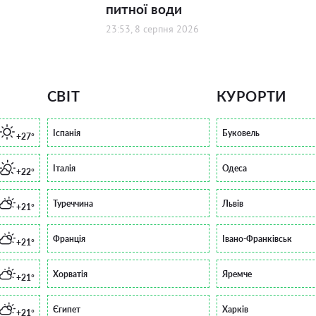
питної води
23:53, 8 серпня 2026
СВІТ
КУРОРТИ
Іспанія
Буковель
+27°
Італія
Одеса
+22°
Туреччина
Львів
+21°
Франція
Івано-Франківськ
+21°
Хорватія
Яремче
+21°
Єгипет
Харків
+21°