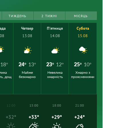
ТИЖДЕНЬ
2 ТИЖНІ
МІСЯЦЬ
еда
Четвер
П'ятниця
Субота
.08
13.08
14.08
15.08
18°
24°
13°
23°
12°
25°
10°
лика
Майже
Невелика
Хмарно з
ть, дощ
безхмарно
хмарність
проясненнями
12:00
15:00
18:00
21:00
+32°
+33°
+29°
+24°