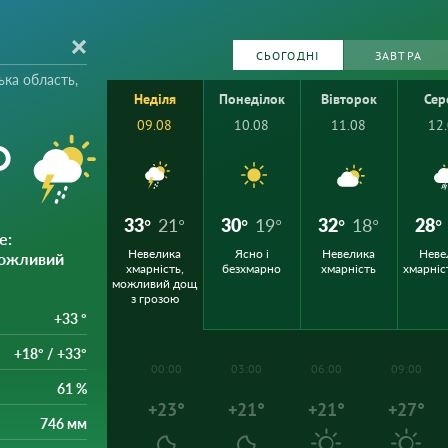
СЬОГОДНІ
ЗАВТРА
ька область,
Неділя
Понеділок
Вівторок
Сер
09.08
10.08
11.08
12
°
33°
21°
30°
19°
32°
18°
28°
е
:
Невелика
Ясно і
Невелика
Неве
можливий
хмарність,
безхмарно
хмарність
хмарніс
можливий дощ
з грозою
+33 °
+18° / +33°
00:00
03:00
06:00
09:00
61 %
+23°
+21°
+21°
+27°
746 мм