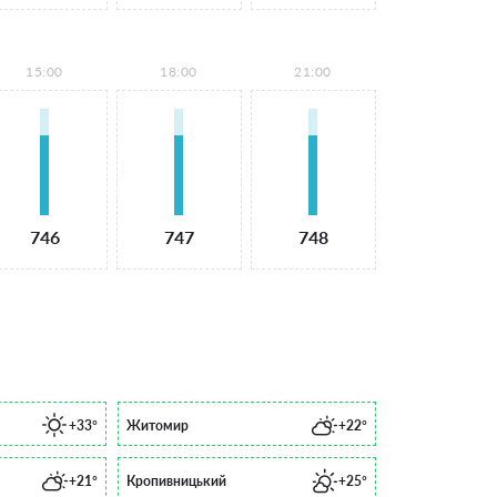
15:00
18:00
21:00
746
747
748
+33°
Житомир
+22°
+21°
Кропивницький
+25°