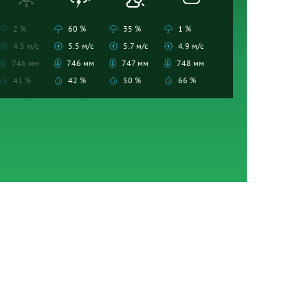
2 %
60 %
35 %
1 %
4.5 м/с
5.5 м/с
5.7 м/с
4.9 м/с
746 мм
746 мм
747 мм
748 мм
41 %
42 %
50 %
66 %