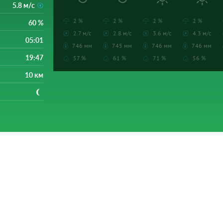
5.8 м/с
2 %
2 %
2 %
2 %
60 %
2.7 м/с
2.8 м/с
3.6 м/с
4.3 м/с
05:01
746 мм
745 мм
746 мм
746 мм
19:47
57 %
61 %
71 %
56 %
10 км