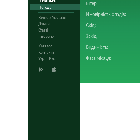
Цікавинки
Вітер:
Погода
Ймовірність опадів:
Відео з Youtube
Думки
Схід:
Статті
Захід
Інтерв`ю
Каталог
Видимість:
Контакти
Фаза місяця:
Укр
Рус