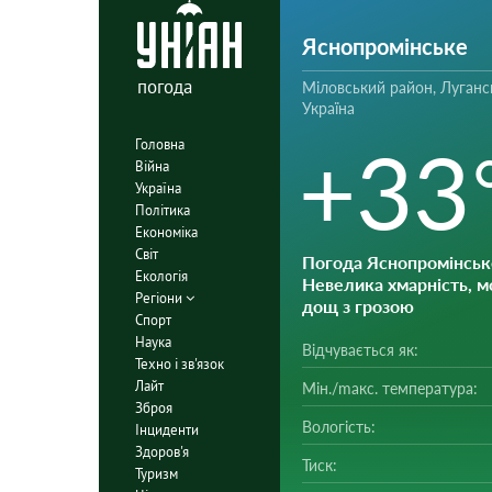
Яснопромінське
погода
Міловський район, Луганс
Україна
+33
Головна
Війна
Україна
Політика
Економіка
Світ
Погода Яснопромінськ
Екологія
Невелика хмарність, 
Регіони
дощ з грозою
Спорт
Наука
Відчувається як:
Техно і зв'язок
Лайт
Мін./mакс. температура:
Зброя
Вологість:
Інциденти
Здоров'я
Тиск:
Туризм