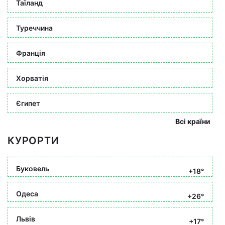
Таїланд
Туреччина
Франція
Хорватія
Єгипет
Всі країни
КУРОРТИ
Буковель
+18°
Одеса
+26°
Львів
+17°