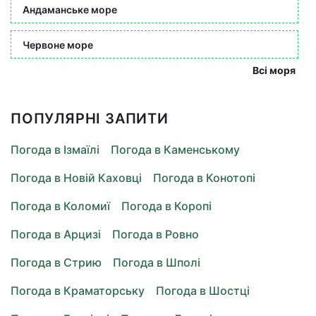
Андаманське море
Червоне море
Всі моря
ПОПУЛЯРНІ ЗАПИТИ
Погода в Ізмаїлі
Погода в Каменському
Погода в Новій Каховці
Погода в Конотопі
Погода в Коломиї
Погода в Коропі
Погода в Арцизі
Погода в Ровно
Погода в Стрию
Погода в Шполі
Погода в Краматорську
Погода в Шостці