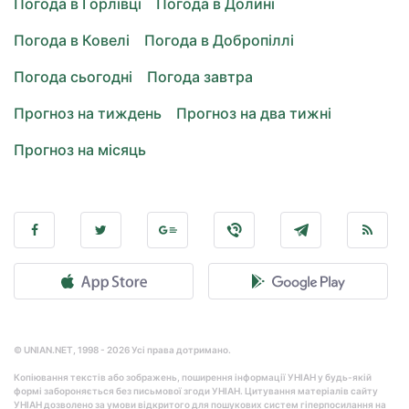
Погода в Горлівці
Погода в Долині
Погода в Ковелі
Погода в Добропіллі
Погода сьогодні
Погода завтра
Прогноз на тиждень
Прогноз на два тижні
Прогноз на місяць
© UNIAN.NET, 1998 - 2026 Усі права дотримано.
Копіювання текстів або зображень, поширення інформації УНІАН у будь-якій
формі забороняється без письмової згоди УНІАН. Цитування матеріалів сайту
УНІАН дозволено за умови відкритого для пошукових систем гіперпосилання на