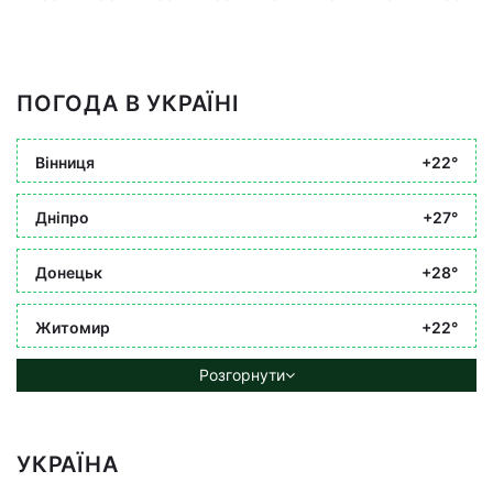
ПОГОДА В УКРАЇНІ
Вінниця
+22°
Дніпро
+27°
Донецьк
+28°
Житомир
+22°
Розгорнути
УКРАЇНА