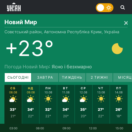
Новий Мир
Совєтський район, Автономна Республіка Крим, Україна
+23°
Погода Новий Мир
: Ясно і безхмарно
СЬОГОДНІ
ЗАВТРА
ТИЖДЕНЬ
2 ТИЖНІ
МІСЯЦ
СБ
НД
ПН
ВТ
СР
ЧТ
ПТ
08.08
09.08
10.08
11.08
12.08
13.08
14.08
33°
34°
32°
34°
35°
27°
26°
21°
22°
22°
20°
20°
22°
18°
03:00
06:00
09:00
12:00
15:00