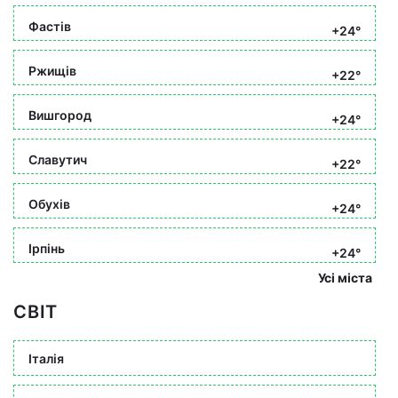
Фастів
+24°
Ржищів
+22°
Вишгород
+24°
Славутич
+22°
Обухів
+24°
Ірпінь
+24°
Усі міста
СВІТ
Італія