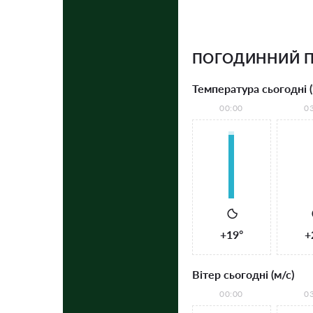
ПОГОДИННИЙ П
Температура сьогодні (
00:00
0
+19°
+
Вітер сьогодні (м/с)
00:00
0