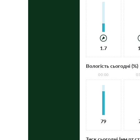
1.7
Вологість сьогодні (%)
00:00
0
79
Тиск сьогодні (мм рт.ст.