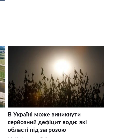
В Україні може виникнути
серйозний дефіцит води: які
області під загрозою