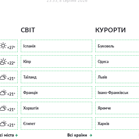
23:53, 8 серпня 2026
СВІТ
КУРОРТИ
Іспанія
Буковель
+27°
Кіпр
Одеса
+22°
Таїланд
Львів
+21°
Франція
Івано-Франківськ
+21°
Хорватія
Яремче
+21°
Єгипет
Харків
+21°
сі міста
Всі країни