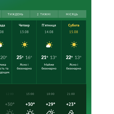
ТИЖДЕНЬ
2 ТИЖНІ
МІСЯЦЬ
еда
Четвер
П'ятниця
Субота
.08
13.08
14.08
15.08
20°
25°
16°
21°
13°
22°
13°
лика
Ясно і
Майже
Ясно і
сть та
безхмарно
безхмарно
безхмарно
 дощик
12:00
15:00
18:00
21:00
+30°
+30°
+29°
+23°