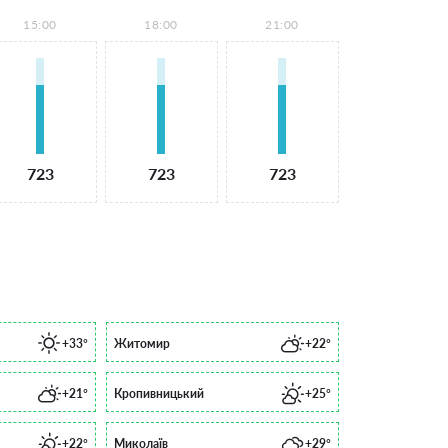
15:00
18:00
21:00
723
723
723
+33°
Житомир
+22°
+21°
Кропивницький
+25°
+22°
Миколаїв
+29°