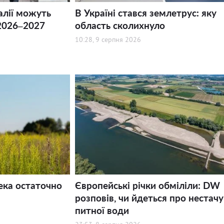
алії можуть
В Україні стався землетрус: яку
2026–2027
область сколихнуло
10:28, 9 серпня 2026
ека остаточно
Європейські річки обміліли: DW
розповів, чи йдеться про нестачу
питної води