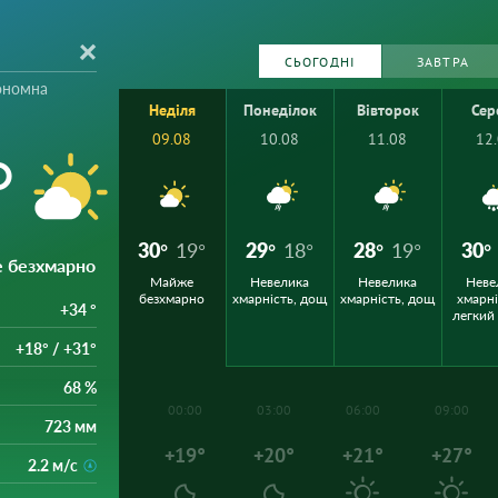
СЬОГОДНІ
ЗАВТРА
ономна
Неділя
Понеділок
Вівторок
Сер
09.08
10.08
11.08
12
°
30°
19°
29°
18°
28°
19°
30°
е безхмарно
Майже
Невелика
Невелика
Неве
безхмарно
хмарність, дощ
хмарність, дощ
хмарні
+34 °
легкий
+18° / +31°
68 %
00:00
03:00
06:00
09:00
723 мм
+19°
+20°
+21°
+27°
2.2 м/с