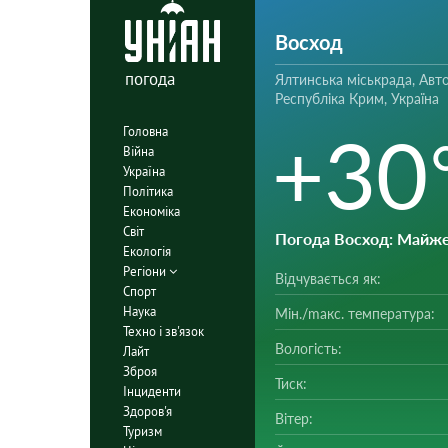
Восход
погода
Ялтинська міськрада, Авт
Республіка Крим, Україна
+30
Головна
Війна
Україна
Політика
Економіка
Світ
Погода Восход
: Майж
Екологія
Регіони
Відчувається як:
Спорт
Наука
Мін./mакс. температура:
Техно і зв'язок
Вологість:
Лайт
Зброя
Тиск:
Інциденти
Здоров'я
Вітер:
Туризм