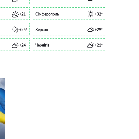
+21°
Сімферополь
+32°
+25°
Херсон
+29°
+24°
Чернігів
+21°