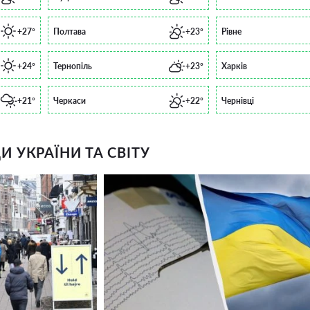
+27°
Полтава
+23°
Рівне
+24°
Тернопіль
+23°
Харків
+21°
Черкаси
+22°
Чернівці
 УКРАЇНИ ТА СВІТУ