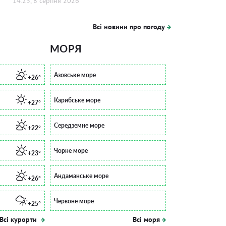
14:23, 8 серпня 2026
Всі новини про погоду
МОРЯ
Азовське море
+26°
Карибське море
+27°
Середземне море
+22°
Чорне море
+23°
Андаманське море
+26°
Червоне море
+25°
Всі курорти
Всі моря