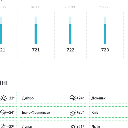
3:00
06:00
09:00
12:00
21
721
722
723
ЇНІ
+22°
Дніпро
+24°
Донецьк
+24°
Івано-Франківськ
+23°
Київ
+32°
Луцьк
+21°
Львів