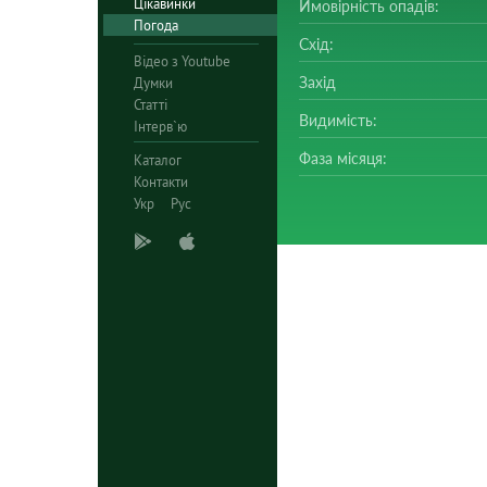
Цікавинки
Ймовірність опадів:
Погода
Схід:
Відео з Youtube
Захід
Думки
Статті
Видимість:
Інтерв`ю
Фаза місяця:
Каталог
Контакти
Укр
Рус