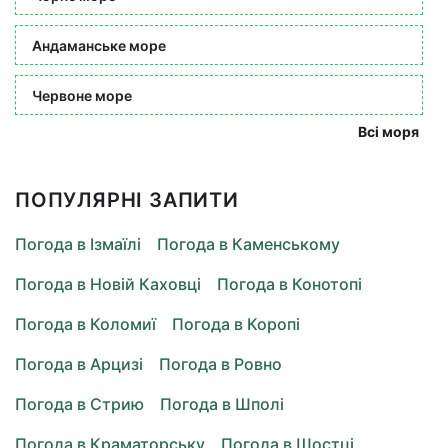
Андаманське море
Червоне море
Всі моря
ПОПУЛЯРНІ ЗАПИТИ
Погода в Ізмаїлі
Погода в Каменському
Погода в Новій Каховці
Погода в Конотопі
Погода в Коломиї
Погода в Коропі
Погода в Арцизі
Погода в Ровно
Погода в Стрию
Погода в Шполі
Погода в Краматорську
Погода в Шостці