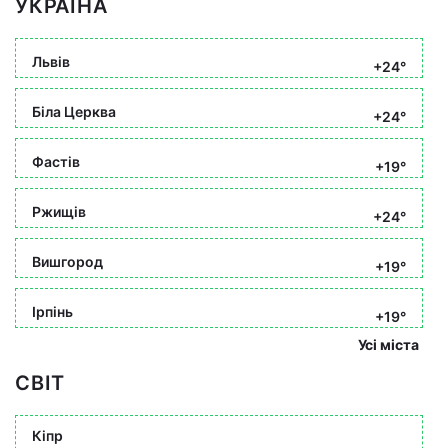
УКРАЇНА
Львів
+24°
Біла Церква
+24°
Фастів
+19°
Ржищів
+24°
Вишгород
+19°
Ірпінь
+19°
Усі міста
СВІТ
Кіпр