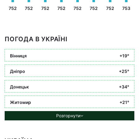
752
752
752
752
752
752
752
753
ПОГОДА В УКРАЇНІ
Вінниця
+19°
Дніпро
+25°
Донецьк
+34°
Житомир
+21°
Розгорнути