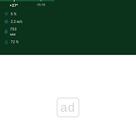
09.08
+27°
5 %
2.2 м/с
753
мм
72 %
ad