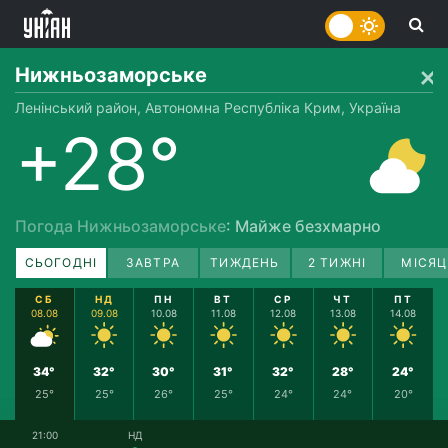
Нижньозаморське
Ленінський район, Автономна Республіка Крим, Україна
+28°
Погода Нижньозаморське
: Майже безхмарно
СЬОГОДНІ
ЗАВТРА
ТИЖДЕНЬ
2 ТИЖНІ
МІСЯЦ
СБ
НД
ПН
ВТ
СР
ЧТ
ПТ
08.08
09.08
10.08
11.08
12.08
13.08
14.08
34°
32°
30°
31°
32°
28°
24°
25°
25°
26°
25°
24°
24°
20°
21:00
НД