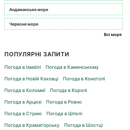
Андаманське море
Червоне море
Всі моря
ПОПУЛЯРНІ ЗАПИТИ
Погода в Ізмаїлі
Погода в Каменському
Погода в Новій Каховці
Погода в Конотопі
Погода в Коломиї
Погода в Коропі
Погода в Арцизі
Погода в Ровно
Погода в Стрию
Погода в Шполі
Погода в Краматорську
Погода в Шостці