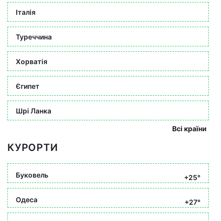
Італія
Туреччина
Хорватія
Єгипет
Шрі Ланка
Всі країни
КУРОРТИ
Буковель
+25°
Одеса
+27°