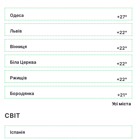
Одеса
+27°
Львів
+22°
Вінниця
+22°
Біла Церква
+22°
Ржищів
+22°
Бородянка
+21°
Усі міста
СВІТ
Іспанія