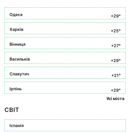
Одеса
+29°
Харків
+25°
Вінниця
+27°
Васильків
+29°
Славутич
+21°
Ірпінь
+29°
Усі міста
СВІТ
Іспанія