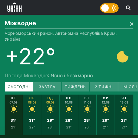
Міжводне
Чорноморський район, Автономна Республіка Крим,
Україна
+22°
Погода Міжводне
: Ясно і безхмарно
СЬОГОДНІ
ЗАВТРА
ТИЖДЕНЬ
2 ТИЖНІ
МІСЯЦ
ПТ
СБ
НД
ПН
ВТ
СР
ЧТ
07.08
08.08
09.08
10.08
11.08
12.08
13.08
31°
31°
29°
28°
28°
29°
27°
21°
22°
23°
21°
20°
21°
21°