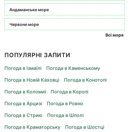
Андаманське море
Червоне море
Всі моря
ПОПУЛЯРНІ ЗАПИТИ
Погода в Ізмаїлі
Погода в Каменському
Погода в Новій Каховці
Погода в Конотопі
Погода в Коломиї
Погода в Коропі
Погода в Арцизі
Погода в Ровно
Погода в Стрию
Погода в Шполі
Погода в Краматорську
Погода в Шостці