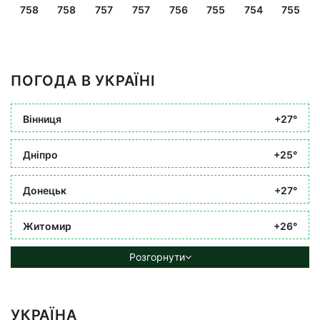
758
758
757
757
756
755
754
755
ПОГОДА В УКРАЇНІ
Вінниця
+27°
Дніпро
+25°
Донецьк
+27°
Житомир
+26°
Розгорнути
УКРАЇНА