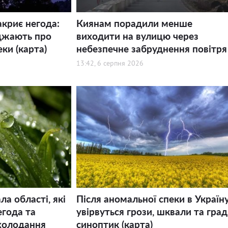
акриє негода:
Киянам порадили менше
джають про
виходити на вулицю через
еки (карта)
небезпечне забруднення повітря
13:42, 6 серпня 2026
а області, які
Після аномальної спеки в Україн
года та
увірвуться грози, шквали та град,
холодання
синоптик (карта)