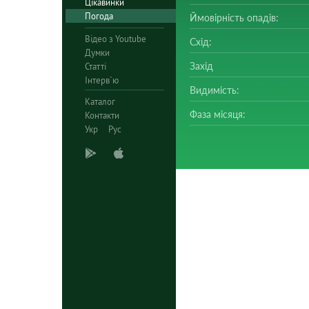
Цікавинки
Погода
Ймовірність опадів:
Відео з Youtube
Схід:
Думки
Захід
Статті
Інтерв`ю
Видимість:
Каталог
Фаза місяця:
Контакти
Укр
Рус