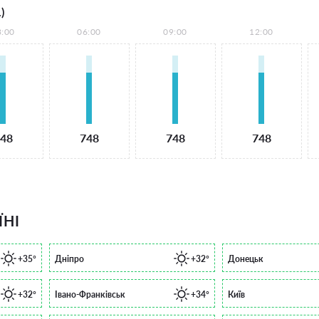
)
3:00
06:00
09:00
12:00
48
748
748
748
ЇНІ
+35°
Дніпро
+32°
Донецьк
+32°
Івано-Франківськ
+34°
Київ