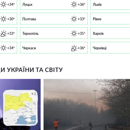
+34°
Луцьк
+36°
Львів
+30°
Полтава
+33°
Рівне
+33°
Тернопіль
+35°
Харків
+34°
Черкаси
+36°
Чернівці
 УКРАЇНИ ТА СВІТУ