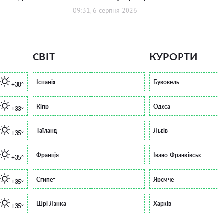
09:31, 6 серпня 2026
СВІТ
КУРОРТИ
Іспанія
Буковель
+30°
Кіпр
Одеса
+33°
Таїланд
Львів
+35°
Франція
Івано-Франківськ
+35°
Єгипет
Яремче
+35°
Шрі Ланка
Харків
+35°