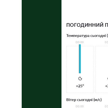
ПОГОДИННИЙ П
Температура сьогодні (
00:00
0
+25°
+
Вітер сьогодні (м/с)
00:00
0