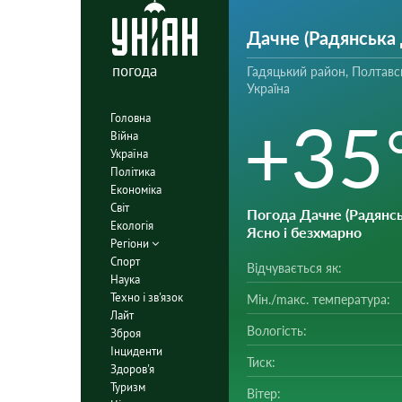
Дачне (Радянська 
погода
Гадяцький район, Полтавс
Україна
+35
Головна
Війна
Україна
Політика
Економіка
Світ
Погода Дачне (Радянсь
Екологія
Ясно і безхмарно
Регіони
Спорт
Відчувається як:
Наука
Техно і зв'язок
Мін./mакс. температура:
Лайт
Вологість:
Зброя
Інциденти
Тиск:
Здоров'я
Туризм
Вітер: