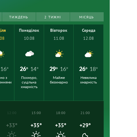
ТИЖДЕНЬ
2 ТИЖНІ
МІСЯЦЬ
іля
Понеділок
Вівторок
Середа
.08
10.08
11.08
12.08
16°
26°
14°
29°
16°
26°
18°
но з
Похмуро,
Майже
Невелика
еннями
суцільна
безхмарно
хмарність
хмарність
12:00
15:00
18:00
21:00
+33°
+35°
+35°
+29°