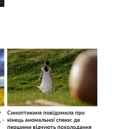
у
Синоптикиня повідомила про
 -
кінець аномальної спеки: де
першими відчують похолодання