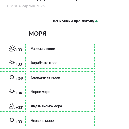
08:28, 6 серпня 2026
Всі новини про погоду
МОРЯ
Азовське море
+33°
Карибське море
+30°
Середземне море
+34°
Чорне море
+34°
Андаманське море
+33°
Червоне море
+33°