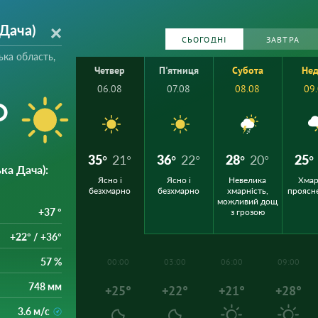
Дача)
СЬОГОДНІ
ЗАВТРА
ька область,
Четвер
П'ятниця
Субота
Нед
06.08
07.08
08.08
09
°
35°
21°
36°
22°
28°
20°
25°
ка Дача)
:
Ясно і
Ясно і
Невелика
Хмар
безхмарно
безхмарно
хмарність,
проясн
можливий дощ
+37 °
з грозою
+22° / +36°
57 %
00:00
03:00
06:00
09:00
748 мм
+25°
+22°
+21°
+28°
3.6 м/с