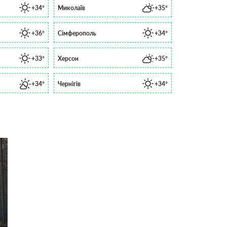
+34°
Миколаїв
+35°
+36°
Сімферополь
+34°
+33°
Херсон
+35°
+34°
Чернігів
+34°