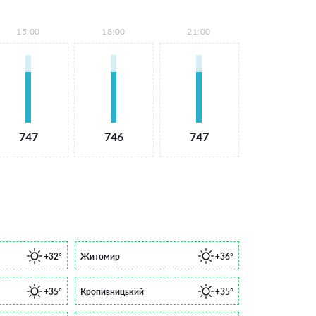
15:00
18:00
21:00
747
746
747
+32°
Житомир
+36°
+35°
Кропивницький
+35°