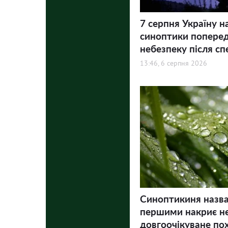
7 серпня Україну н
синоптики попере
небезпеку після сп
13:46, 6 серпня 2026
Синоптикиня назвал
першими накриє не
довгоочікуване по