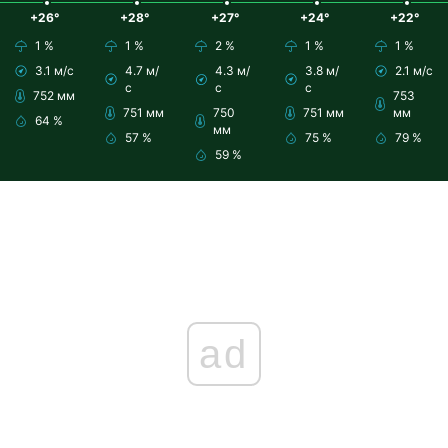
+26°
+28°
+27°
+24°
+22°
1 %
1 %
2 %
1 %
1 %
3.1 м/с
4.7 м/
4.3 м/
3.8 м/
2.1 м/с
с
с
с
752 мм
753
751 мм
750
751 мм
мм
64 %
мм
57 %
75 %
79 %
59 %
ad