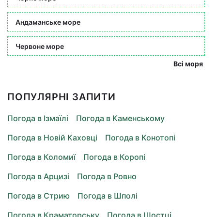
Андаманське море
Червоне море
Всі моря
ПОПУЛЯРНІ ЗАПИТИ
Погода в Ізмаїлі
Погода в Каменському
Погода в Новій Каховці
Погода в Конотопі
Погода в Коломиї
Погода в Коропі
Погода в Арцизі
Погода в Ровно
Погода в Стрию
Погода в Шполі
Погода в Краматорську
Погода в Шостці