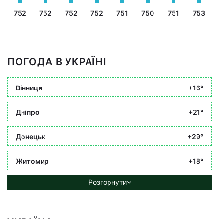
752
752
752
752
751
750
751
753
ПОГОДА В УКРАЇНІ
Вінниця
+16°
Дніпро
+21°
Донецьк
+29°
Житомир
+18°
Розгорнути