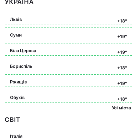
УКРАЇНА
Львів
+18°
Суми
+19°
Біла Церква
+19°
Бориспіль
+18°
Ржищів
+19°
Обухів
+18°
Усі міста
СВІТ
Італія