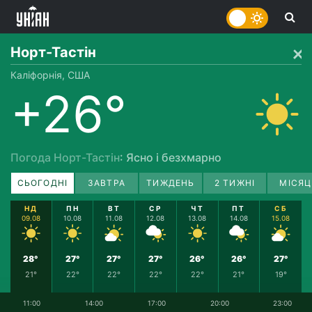
Норт-Тастін
Каліфорнія, США
+26°
Погода Норт-Тастін
: Ясно і безхмарно
СЬОГОДНІ
ЗАВТРА
ТИЖДЕНЬ
2 ТИЖНІ
МІСЯЦ
НД
ПН
ВТ
СР
ЧТ
ПТ
СБ
09.08
10.08
11.08
12.08
13.08
14.08
15.08
28°
27°
27°
27°
26°
26°
27°
21°
22°
22°
22°
22°
21°
19°
11:00
14:00
17:00
20:00
23:00