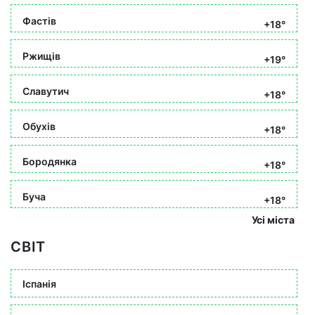
Фастів
+18°
Ржищів
+19°
Славутич
+18°
Обухів
+18°
Бородянка
+18°
Буча
+18°
Усі міста
СВІТ
Іспанія