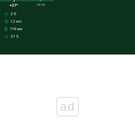
09.08
+27°
2 %
1.2 м/с
719 мм
37 %
ad