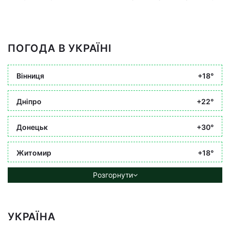
ПОГОДА В УКРАЇНІ
Вінниця
+18°
Дніпро
+22°
Донецьк
+30°
Житомир
+18°
Розгорнути
УКРАЇНА