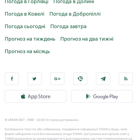
Погода в Горлівці
Погода в Долині
Погода в Ковелі
Погода в Добропіллі
Погода сьогодні
Погода завтра
Прогноз на тиждень
Прогноз на два тижні
Прогноз на місяць
© UNIAN.NET, 1998 - 2026 Усі права дотримано.
Копіювання текстів або зображень, поширення інформації УНІАН у будь-якій
формі забороняється без письмової згоди УНІАН. Цитування матеріалів сайту
УНІАН дозволено за умови відкритого для пошукових систем гіперпосилання на