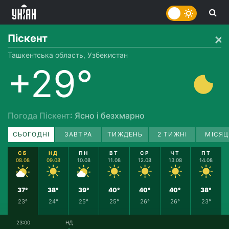
Піскент
Ташкентська область, Узбекистан
+29°
Погода Піскент
: Ясно і безхмарно
СЬОГОДНІ
ЗАВТРА
ТИЖДЕНЬ
2 ТИЖНІ
МІСЯЦ
СБ
НД
ПН
ВТ
СР
ЧТ
ПТ
08.08
09.08
10.08
11.08
12.08
13.08
14.08
37°
38°
39°
40°
40°
40°
38°
23°
24°
25°
25°
26°
26°
23°
23:00
НД