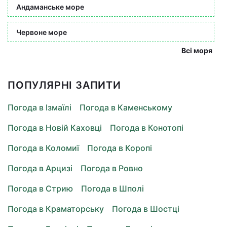
Андаманське море
Червоне море
Всі моря
ПОПУЛЯРНІ ЗАПИТИ
Погода в Ізмаїлі
Погода в Каменському
Погода в Новій Каховці
Погода в Конотопі
Погода в Коломиї
Погода в Коропі
Погода в Арцизі
Погода в Ровно
Погода в Стрию
Погода в Шполі
Погода в Краматорську
Погода в Шостці