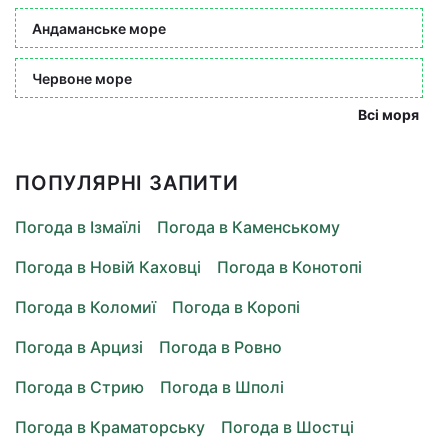
Андаманське море
Червоне море
Всі моря
ПОПУЛЯРНІ ЗАПИТИ
Погода в Ізмаїлі
Погода в Каменському
Погода в Новій Каховці
Погода в Конотопі
Погода в Коломиї
Погода в Коропі
Погода в Арцизі
Погода в Ровно
Погода в Стрию
Погода в Шполі
Погода в Краматорську
Погода в Шостці