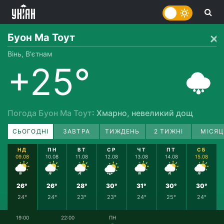
Буон Ма Тоут
Вінь, В'єтнам
+25°
Погода Буон Ма Тоут
: Хмарно, невеликий дощ
СЬОГОДНІ
ЗАВТРА
ТИЖДЕНЬ
2 ТИЖНІ
МІСЯЦ
НД
ПН
ВТ
СР
ЧТ
ПТ
СБ
09.08
10.08
11.08
12.08
13.08
14.08
15.08
26°
26°
28°
30°
31°
30°
30°
24°
24°
23°
23°
24°
25°
24°
19:00
22:00
ПН