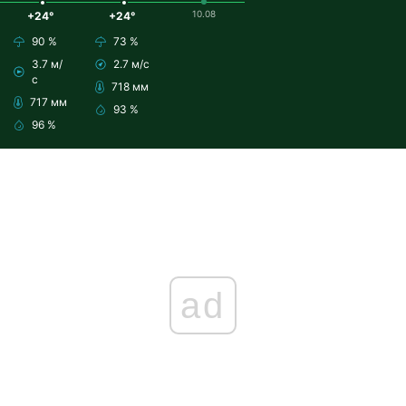
10.08
+24°
+24°
90 %
73 %
3.7 м/
2.7 м/с
с
718 мм
717 мм
93 %
96 %
ad