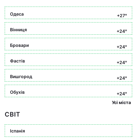
Одеса
+27°
Вінниця
+24°
Бровари
+24°
Фастів
+24°
Вишгород
+24°
Обухів
+24°
Усі міста
СВІТ
Іспанія