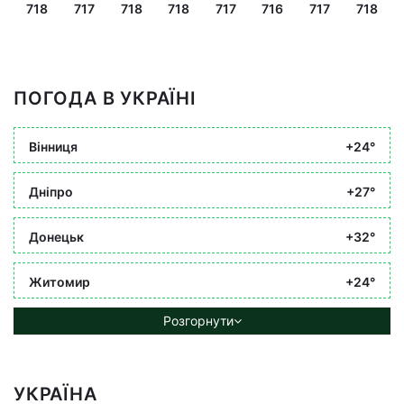
718
717
718
718
717
716
717
718
ПОГОДА В УКРАЇНІ
Вінниця
+24°
Дніпро
+27°
Донецьк
+32°
Житомир
+24°
Розгорнути
УКРАЇНА