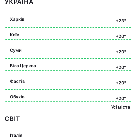
УКРАЇНА
Харків
+23°
Київ
+20°
Суми
+20°
Біла Церква
+20°
Фастів
+20°
Обухів
+20°
Усі міста
СВІТ
Італія