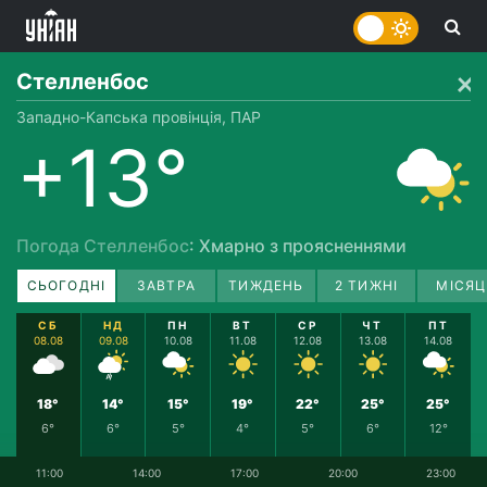
Стелленбос
Западно-Капська провінція, ПАР
+13°
Погода Стелленбос
: Хмарно з проясненнями
СЬОГОДНІ
ЗАВТРА
ТИЖДЕНЬ
2 ТИЖНІ
МІСЯЦ
СБ
НД
ПН
ВТ
СР
ЧТ
ПТ
08.08
09.08
10.08
11.08
12.08
13.08
14.08
18°
14°
15°
19°
22°
25°
25°
6°
6°
5°
4°
5°
6°
12°
11:00
14:00
17:00
20:00
23:00