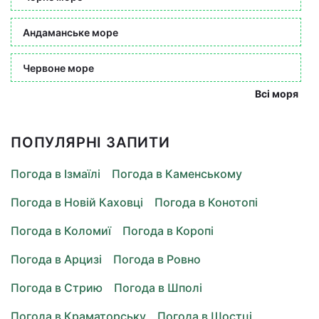
Андаманське море
Червоне море
Всі моря
ПОПУЛЯРНІ ЗАПИТИ
Погода в Ізмаїлі
Погода в Каменському
Погода в Новій Каховці
Погода в Конотопі
Погода в Коломиї
Погода в Коропі
Погода в Арцизі
Погода в Ровно
Погода в Стрию
Погода в Шполі
Погода в Краматорську
Погода в Шостці