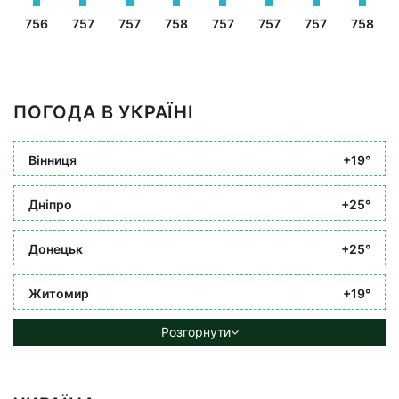
756
757
757
758
757
757
757
758
ПОГОДА В УКРАЇНІ
Вінниця
+19°
Дніпро
+25°
Донецьк
+25°
Житомир
+19°
Розгорнути