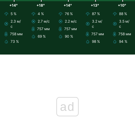
+14°
+18°
+14°
+13°
+10°
5 %
4 %
76 %
87 %
88 %
2.3 м/
2.7 м/с
2.2 м/с
3.2 м/
3.5 м/
с
с
с
757 мм
757 мм
758 мм
757 мм
758 мм
69 %
90 %
73 %
98 %
94 %
ad