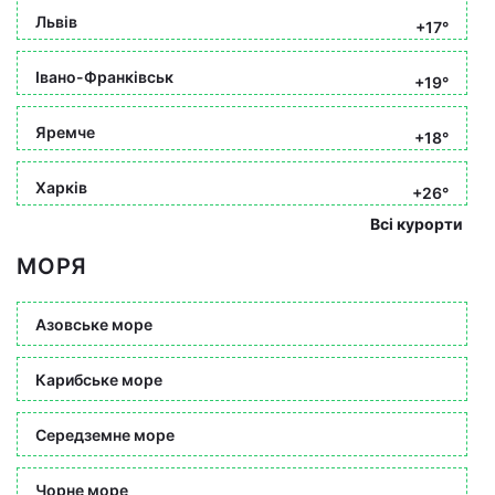
Львів
+17°
Івано-Франківськ
+19°
Яремче
+18°
Харків
+26°
Всі курорти
МОРЯ
Азовське море
Карибське море
Середземне море
Чорне море