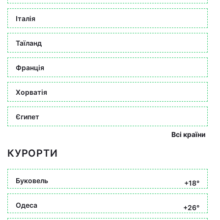
Італія
Таїланд
Франція
Хорватія
Єгипет
Всі країни
КУРОРТИ
Буковель
+18°
Одеса
+26°