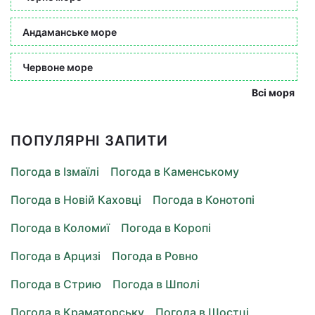
Андаманське море
Червоне море
Всі моря
ПОПУЛЯРНІ ЗАПИТИ
Погода в Ізмаїлі
Погода в Каменському
Погода в Новій Каховці
Погода в Конотопі
Погода в Коломиї
Погода в Коропі
Погода в Арцизі
Погода в Ровно
Погода в Стрию
Погода в Шполі
Погода в Краматорську
Погода в Шостці