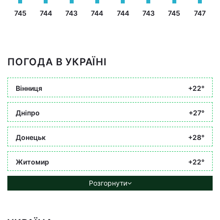
745
744
743
744
744
743
745
747
ПОГОДА В УКРАЇНІ
Вінниця
+22°
Дніпро
+27°
Донецьк
+28°
Житомир
+22°
Розгорнути