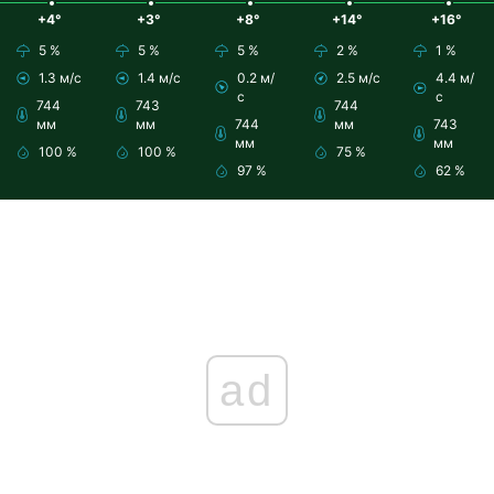
+4°
+3°
+8°
+14°
+16°
5 %
5 %
5 %
2 %
1 %
1.3 м/с
1.4 м/с
0.2 м/
2.5 м/с
4.4 м/
с
с
744
743
744
мм
мм
744
мм
743
мм
мм
100 %
100 %
75 %
97 %
62 %
ad