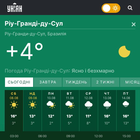
Ріу-Гранді-ду-Сул
Ріу-Гранди-ду-Сул, Бразилія
+4°
Погода Ріу-Гранді-ду-Сул
: Ясно і безхмарно
СЬОГОДНІ
ЗАВТРА
ТИЖДЕНЬ
2 ТИЖНІ
МІСЯЦ
СБ
НД
ПН
ВТ
СР
ЧТ
ПТ
08.08
09.08
10.08
11.08
12.08
13.08
14.08
16°
13°
12°
13°
11°
16°
16°
3°
3°
2°
5°
8°
10°
13°
03:00
06:00
09:00
12:00
15:00