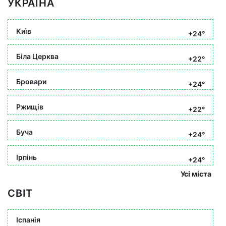
УКРАЇНА
Київ
+24°
Біла Церква
+22°
Бровари
+24°
Ржищів
+22°
Буча
+24°
Ірпінь
+24°
Усі міста
СВІТ
Іспанія