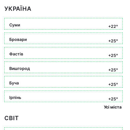
УКРАЇНА
Суми
+22°
Бровари
+25°
Фастів
+25°
Вишгород
+25°
Буча
+25°
Ірпінь
+25°
Усі міста
СВІТ