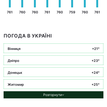
761
760
760
761
760
759
760
761
ПОГОДА В УКРАЇНІ
Вінниця
+21°
Дніпро
+23°
Донецьк
+24°
Житомир
+25°
Розгорнути