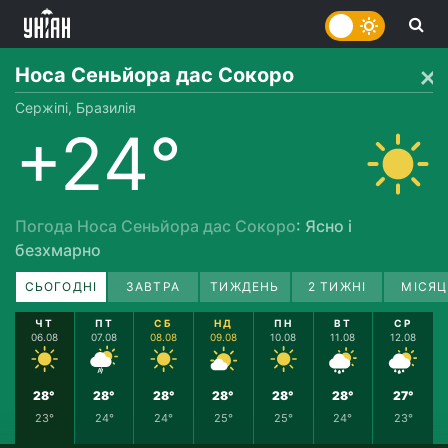
Носа Сеньйора дас Сокоро
Сержіпі, Бразилія
+24°
Погода Носа Сеньйора дас Сокоро
: Ясно і
безхмарно
СЬОГОДНІ
ЗАВТРА
ТИЖДЕНЬ
2 ТИЖНІ
МІСЯЦ
ЧТ
ПТ
СБ
НД
ПН
ВТ
СР
06.08
07.08
08.08
09.08
10.08
11.08
12.08
28°
28°
28°
28°
28°
28°
27°
23°
24°
24°
25°
25°
24°
23°