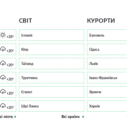
СВІТ
КУРОРТИ
Іспанія
Буковель
+28°
Кіпр
Одеса
+20°
Таїланд
Львів
+20°
Туреччина
Івано-Франківськ
+20°
Єгипет
Яремче
+20°
Шрі Ланка
Харків
+20°
сі міста
Всі країни