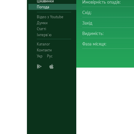
Цікавинки
Ймовірність опадів:
Погода
Схід:
Відео з Youtube
Думки
Захід
Статті
Видимість:
Інтерв`ю
Фаза місяця:
Каталог
Контакти
Укр
Рус