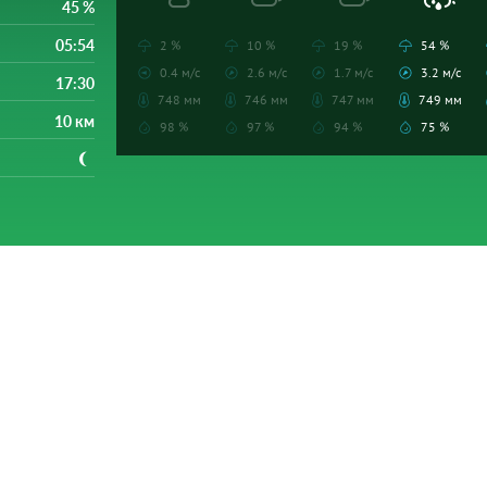
45 %
05:54
2 %
10 %
19 %
54 %
0.4 м/с
2.6 м/с
1.7 м/с
3.2 м/с
17:30
748 мм
746 мм
747 мм
749 мм
10 км
98 %
97 %
94 %
75 %