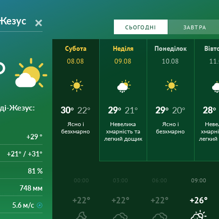
-Жезус
СЬОГОДНІ
ЗАВТРА
Субота
Неділя
Понеділок
Вівт
°
08.08
09.08
10.08
11
-ді-Жезус
:
30°
22°
29°
21°
29°
20°
28°
Ясно і
Невелика
Ясно і
Неве
безхмарно
хмарність та
безхмарно
хмарні
+29 °
легкий дощик
легкий
+21° / +31°
81 %
00:00
03:00
06:00
09:00
748 мм
+22°
+22°
+22°
+26°
5.6 м/с