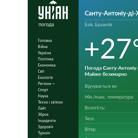
Санту-Антоніу-ді
погода
Баія, Бразилія
+27
Головна
Війна
Україна
Політика
Економіка
Погода Санту-Антоніу
Світ
Майже безхмарно
Екологія
Регіони
Відчувається як:
Спорт
Наука
Мін./mакс. температура:
Техно і зв'язок
Вологість:
Лайт
Зброя
Тиск:
Інциденти
Здоров'я
Вітер:
Туризм