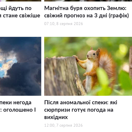
щі йдуть по
Магнітна буря охопить Землю:
я стане свіжіше
свіжий прогноз на 3 дні (графік)
07:10, 8 серпня 2026
спеки негода
Після аномальної спеки: які
: оголошено І
сюрпризи готує погода на
вихідних
12:00, 7 серпня 2026