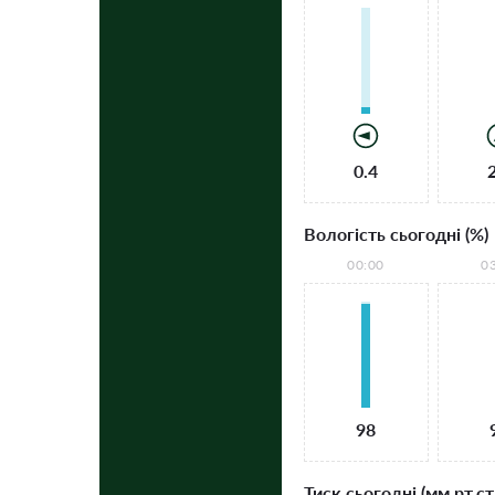
0.4
Вологість сьогодні (%)
00:00
0
98
Тиск сьогодні (мм рт.ст.