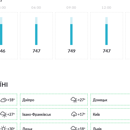
3:00
06:00
09:00
12:00
46
747
749
747
ЇНІ
+18°
Дніпро
+27°
Донецьк
+27°
Івано-Франківськ
+17°
Київ
+30°
Луцьк
+18°
Львів