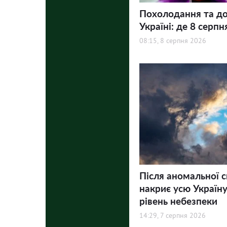
Похолодання та до
Україні: де 8 серпн
08:15, 8 серпня 2026
Після аномальної 
накриє усю Україну
рівень небезпеки
14:29, 7 серпня 2026