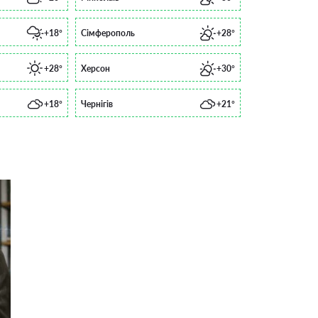
+18°
Сімферополь
+28°
+28°
Херсон
+30°
+18°
Чернігів
+21°