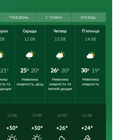
ТИЖДЕНЬ
2 ТИЖНІ
МІСЯЦЬ
орок
Середа
Четвер
П'ятниця
.08
12.08
13.08
14.08
21°
25°
20°
26°
20°
30°
19°
лика
Невелика
Невелика
Невелика
сть та
хмарність, дощ
хмарність та
хмарність
 дощик
легкий дощик
12:00
15:00
18:00
21:00
+30°
+30°
+26°
+24°