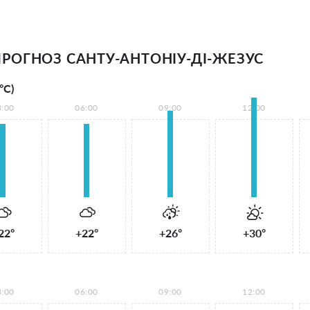
РОГНОЗ САНТУ-АНТОНІУ-ДІ-ЖЕЗУС
°С)
3:00
06:00
09:00
12:00
22°
+22°
+26°
+30°
3:00
06:00
09:00
12:00