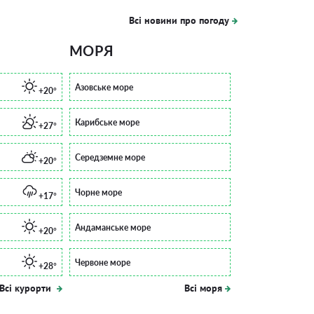
Всі новини про погоду
МОРЯ
Азовське море
+20°
Карибське море
+27°
Середземне море
+20°
Чорне море
+17°
Андаманське море
+20°
Червоне море
+28°
Всі курорти
Всі моря