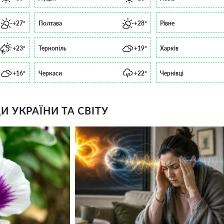
+27°
Полтава
+28°
Рівне
+23°
Тернопіль
+19°
Харків
+16°
Черкаси
+22°
Чернівці
 УКРАЇНИ ТА СВІТУ