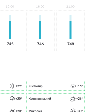
15:00
18:00
21:00
745
746
748
+29°
Житомир
+16°
+20°
Кропивницький
+26°
+20°
Миколаїв
+30°