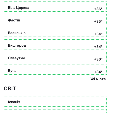
Біла Церква
+36°
Фастів
+35°
Васильків
+34°
Вишгород
+34°
Славутич
+36°
Буча
+34°
Усі міста
СВІТ
Іспанія