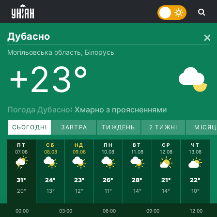
Дубасно
Могільовська область, Білорусь
+23°
Погода Дубасно
: Хмарно з проясненнями
СЬОГОДНІ
ЗАВТРА
ТИЖДЕНЬ
2 ТИЖНІ
МІСЯЦ
ПТ
СБ
НД
ПН
ВТ
СР
ЧТ
07.08
08.08
09.08
10.08
11.08
12.08
13.08
31°
24°
23°
26°
28°
21°
22°
20°
13°
12°
11°
14°
14°
10°
00:00
03:00
06:00
09:00
12:00