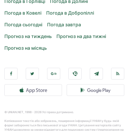
Погода в Горлівці
Погода в Долині
Погода в Ковелі
Погода в Добропіллі
Погода сьогодні
Погода завтра
Прогноз на тиждень
Прогноз на два тижні
Прогноз на місяць
© UNIAN.NET, 1998 - 2026 Усі права дотримано.
Копіювання текстів або зображень, поширення інформації УНІАН у будь-якій
формі забороняється без письмової згоди УНІАН. Цитування матеріалів сайту
УНІАН дозволено за умови відкритого для пошукових систем гіперпосилання на