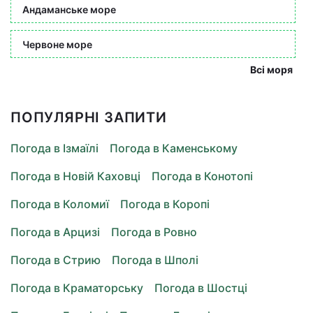
Андаманське море
Червоне море
Всі моря
ПОПУЛЯРНІ ЗАПИТИ
Погода в Ізмаїлі
Погода в Каменському
Погода в Новій Каховці
Погода в Конотопі
Погода в Коломиї
Погода в Коропі
Погода в Арцизі
Погода в Ровно
Погода в Стрию
Погода в Шполі
Погода в Краматорську
Погода в Шостці