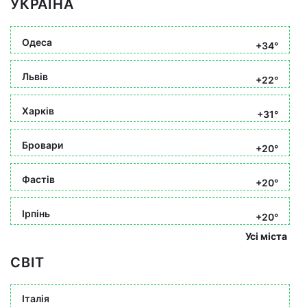
УКРАЇНА
Одеса
+34°
Львів
+22°
Харків
+31°
Бровари
+20°
Фастів
+20°
Ірпінь
+20°
Усі міста
СВІТ
Італія