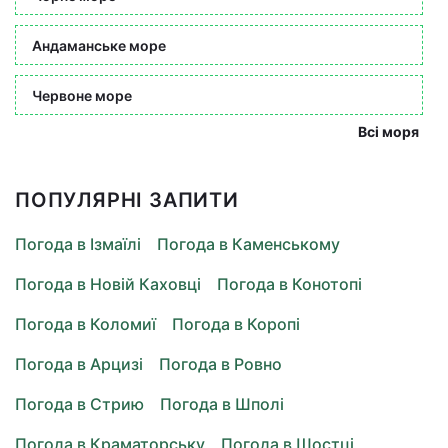
Андаманське море
Червоне море
Всі моря
ПОПУЛЯРНІ ЗАПИТИ
Погода в Ізмаїлі
Погода в Каменському
Погода в Новій Каховці
Погода в Конотопі
Погода в Коломиї
Погода в Коропі
Погода в Арцизі
Погода в Ровно
Погода в Стрию
Погода в Шполі
Погода в Краматорську
Погода в Шостці