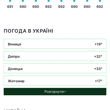
691
690
690
692
692
690
690
692
ПОГОДА В УКРАЇНІ
Вінниця
+19°
Дніпро
+32°
Донецьк
+33°
Житомир
+17°
Розгорнути