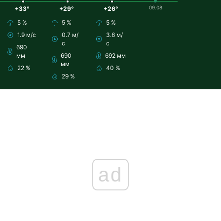
09.08
+33°
+29°
+26°
5 %
5 %
5 %
1.9 м/с
0.7 м/
3.6 м/
с
с
690
мм
690
692 мм
мм
22 %
40 %
29 %
ad