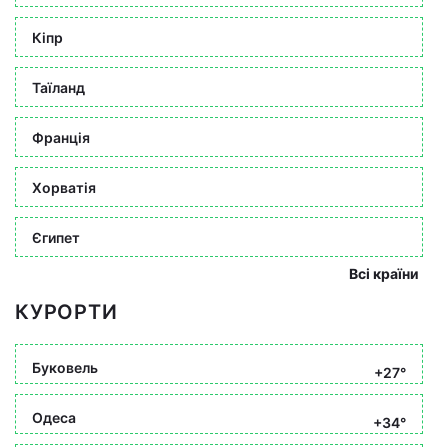
Кіпр
Таїланд
Франція
Хорватія
Єгипет
Всі країни
КУРОРТИ
Буковель
+27°
Одеса
+34°