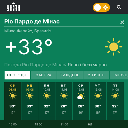
Ріо Пардо де Мінас
Мінас-Жерайс, Бразилія
+33°
Погода Ріо Пардо де Мінас
: Ясно і безхмарно
СЬОГОДНІ
ЗАВТРА
ТИЖДЕНЬ
2 ТИЖНІ
МІСЯЦ
СБ
НД
ПН
ВТ
СР
ЧТ
ПТ
08.08
09.08
10.08
11.08
12.08
13.08
14.08
33°
33°
32°
28°
28°
30°
32°
17°
17°
17°
17°
16°
16°
17°
15:00
18:00
21:00
НД