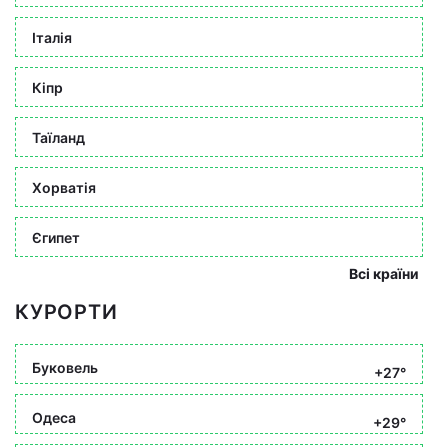
Італія
Кіпр
Таїланд
Хорватія
Єгипет
Всі країни
КУРОРТИ
Буковель
+27°
Одеса
+29°