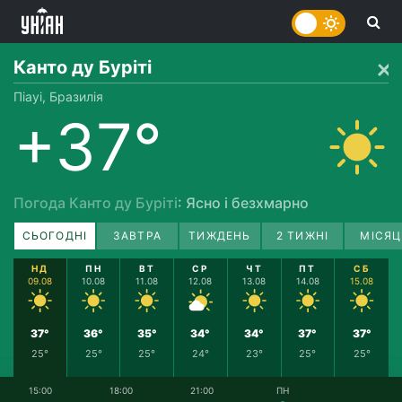
Канто ду Буріті
Піауі, Бразилія
+37°
Погода Канто ду Буріті
: Ясно і безхмарно
СЬОГОДНІ
ЗАВТРА
ТИЖДЕНЬ
2 ТИЖНІ
МІСЯЦ
НД
ПН
ВТ
СР
ЧТ
ПТ
СБ
09.08
10.08
11.08
12.08
13.08
14.08
15.08
37°
36°
35°
34°
34°
37°
37°
25°
25°
25°
24°
23°
25°
25°
15:00
18:00
21:00
ПН