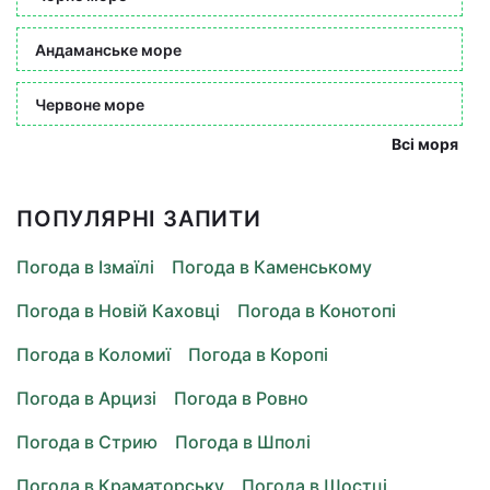
Андаманське море
Червоне море
Всі моря
ПОПУЛЯРНІ ЗАПИТИ
Погода в Ізмаїлі
Погода в Каменському
Погода в Новій Каховці
Погода в Конотопі
Погода в Коломиї
Погода в Коропі
Погода в Арцизі
Погода в Ровно
Погода в Стрию
Погода в Шполі
Погода в Краматорську
Погода в Шостці