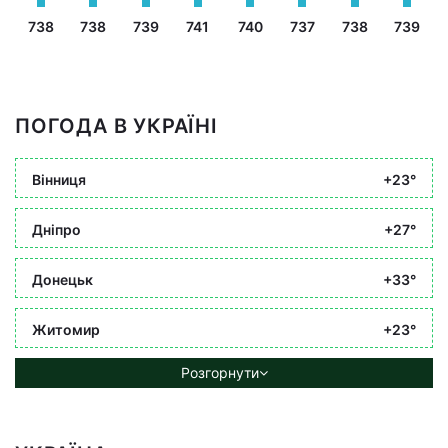
738
738
739
741
740
737
738
739
ПОГОДА В УКРАЇНІ
Вінниця
+23°
Дніпро
+27°
Донецьк
+33°
Житомир
+23°
Розгорнути