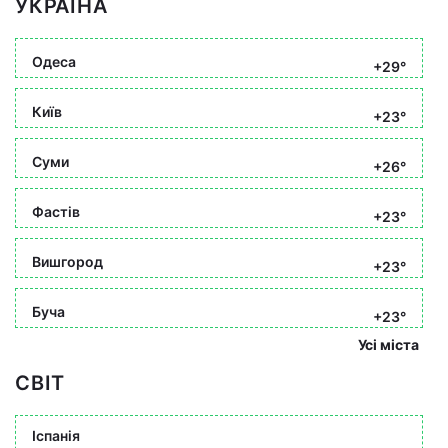
УКРАЇНА
Одеса
+29°
Київ
+23°
Суми
+26°
Фастів
+23°
Вишгород
+23°
Буча
+23°
Усі міста
СВІТ
Іспанія