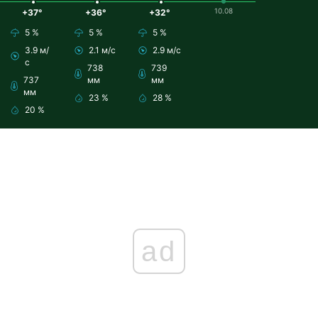
10.08
+37°
+36°
+32°
5 %
5 %
5 %
3.9 м/
2.1 м/с
2.9 м/с
с
738
739
737
мм
мм
мм
23 %
28 %
20 %
ad