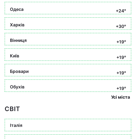
Одеса
+24°
Харків
+30°
Вінниця
+19°
Київ
+19°
Бровари
+19°
Обухів
+19°
Усі міста
СВІТ
Італія