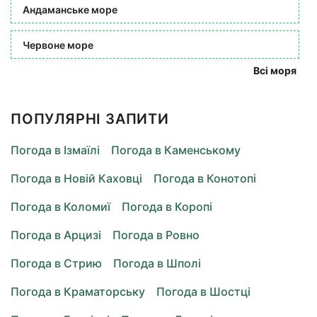
Андаманське море
Червоне море
Всі моря
ПОПУЛЯРНІ ЗАПИТИ
Погода в Ізмаїлі
Погода в Каменському
Погода в Новій Каховці
Погода в Конотопі
Погода в Коломиї
Погода в Коропі
Погода в Арцизі
Погода в Ровно
Погода в Стрию
Погода в Шполі
Погода в Краматорську
Погода в Шостці