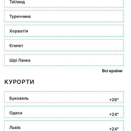
Таїланд
Туреччина
Хорватія
Єгипет
Шрі Ланка
Всі країни
КУРОРТИ
Буковель
+26°
Одеса
+24°
Львів
+24°