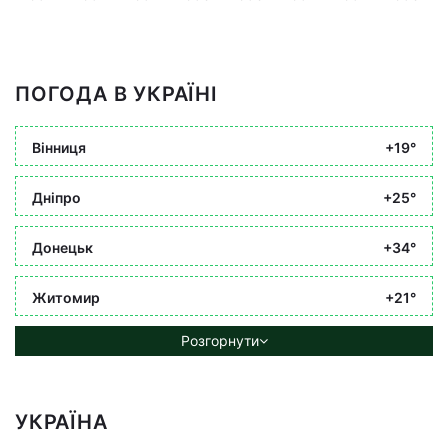
ПОГОДА В УКРАЇНІ
Вінниця
+19°
Дніпро
+25°
Донецьк
+34°
Житомир
+21°
Розгорнути
УКРАЇНА