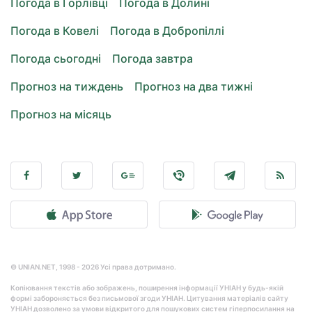
Погода в Горлівці
Погода в Долині
Погода в Ковелі
Погода в Добропіллі
Погода сьогодні
Погода завтра
Прогноз на тиждень
Прогноз на два тижні
Прогноз на місяць
© UNIAN.NET, 1998 - 2026 Усі права дотримано.
Копіювання текстів або зображень, поширення інформації УНІАН у будь-якій
формі забороняється без письмової згоди УНІАН. Цитування матеріалів сайту
УНІАН дозволено за умови відкритого для пошукових систем гіперпосилання на