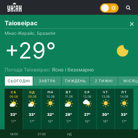
Таіовеірас
Мінас-Жерайс, Бразилія
+29°
Погода Таіовеірас
: Ясно і безхмарно
СЬОГОДНІ
ЗАВТРА
ТИЖДЕНЬ
2 ТИЖНІ
МІСЯЦ
СБ
НД
ПН
ВТ
СР
ЧТ
ПТ
08.08
09.08
10.08
11.08
12.08
13.08
14.08
33°
33°
32°
28°
27°
30°
33°
17°
17°
16°
17°
16°
16°
17°
18:00
21:00
НД