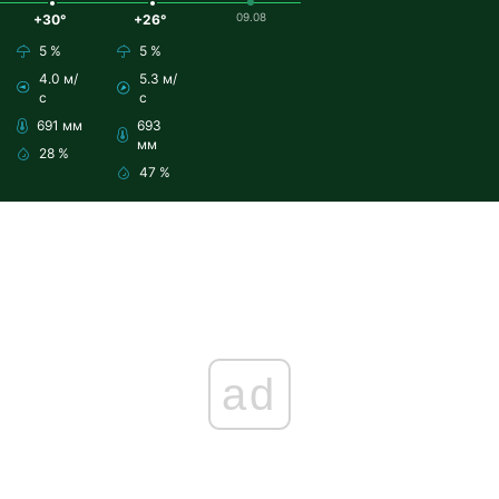
09.08
+30°
+26°
5 %
5 %
4.0 м/
5.3 м/
с
с
691 мм
693
мм
28 %
47 %
ad