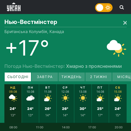
Нью-Вестмінстер
Британська Колумбія, Канада
+17°
Погода Нью-Вестмінстер
: Хмарно з проясненнями
СЬОГОДНІ
ЗАВТРА
ТИЖДЕНЬ
2 ТИЖНІ
МІСЯЦ
НД
ПН
ВТ
СР
ЧТ
ПТ
СБ
09.08
10.08
11.08
12.08
13.08
14.08
15.08
24°
24°
26°
26°
30°
25°
24°
13°
13°
14°
14°
14°
17°
15°
08:00
11:00
14:00
17:00
20:00