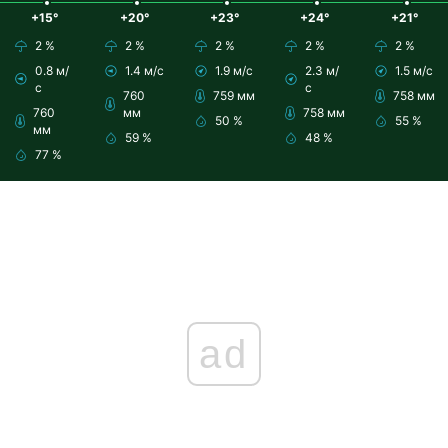
+15°
+20°
+23°
+24°
+21°
2 %
2 %
2 %
2 %
2 %
0.8 м/
1.4 м/с
1.9 м/с
2.3 м/
1.5 м/с
с
с
760
759 мм
758 мм
760
мм
758 мм
50 %
55 %
мм
59 %
48 %
77 %
ad