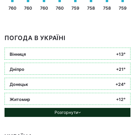
760
760
760
760
759
758
758
759
ПОГОДА В УКРАЇНІ
Вінниця
+13°
Дніпро
+21°
Донецьк
+24°
Житомир
+12°
Розгорнути