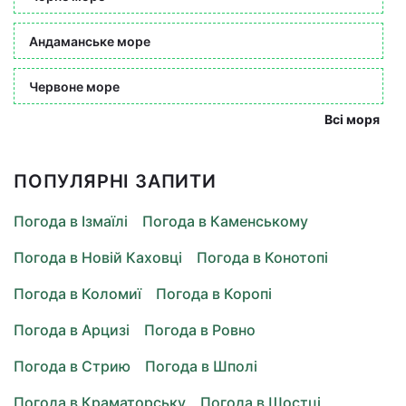
Андаманське море
Червоне море
Всі моря
ПОПУЛЯРНІ ЗАПИТИ
Погода в Ізмаїлі
Погода в Каменському
Погода в Новій Каховці
Погода в Конотопі
Погода в Коломиї
Погода в Коропі
Погода в Арцизі
Погода в Ровно
Погода в Стрию
Погода в Шполі
Погода в Краматорську
Погода в Шостці