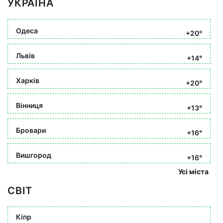
УКРАЇНА
Одеса
+20°
Львів
+14°
Харків
+20°
Вінниця
+13°
Бровари
+16°
Вишгород
+16°
Усі міста
СВІТ
Кіпр