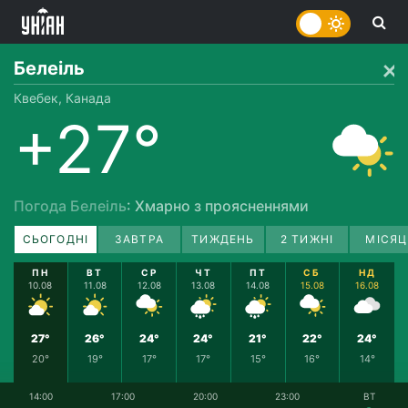
Белеіль
Квебек, Канада
+27°
Погода Белеіль
: Хмарно з проясненнями
СЬОГОДНІ
ЗАВТРА
ТИЖДЕНЬ
2 ТИЖНІ
МІСЯЦ
ПН
ВТ
СР
ЧТ
ПТ
СБ
НД
10.08
11.08
12.08
13.08
14.08
15.08
16.08
27°
26°
24°
24°
21°
22°
24°
20°
19°
17°
17°
15°
16°
14°
14:00
17:00
20:00
23:00
ВТ