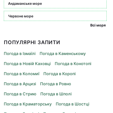
Андаманське море
Червоне море
Всі моря
ПОПУЛЯРНІ ЗАПИТИ
Погода в Ізмаїлі
Погода в Каменському
Погода в Новій Каховці
Погода в Конотопі
Погода в Коломиї
Погода в Коропі
Погода в Арцизі
Погода в Ровно
Погода в Стрию
Погода в Шполі
Погода в Краматорську
Погода в Шостці