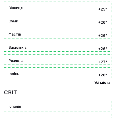
Вінниця
+25°
Суми
+26°
Фастів
+26°
Васильків
+26°
Ржищів
+27°
Ірпінь
+26°
Усі міста
СВІТ
Іспанія