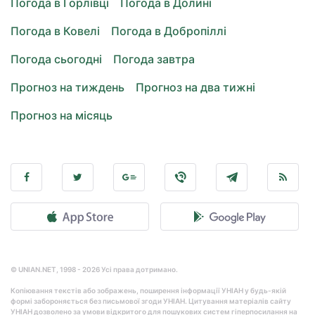
Погода в Горлівці
Погода в Долині
Погода в Ковелі
Погода в Добропіллі
Погода сьогодні
Погода завтра
Прогноз на тиждень
Прогноз на два тижні
Прогноз на місяць
© UNIAN.NET, 1998 - 2026 Усі права дотримано.
Копіювання текстів або зображень, поширення інформації УНІАН у будь-якій
формі забороняється без письмової згоди УНІАН. Цитування матеріалів сайту
УНІАН дозволено за умови відкритого для пошукових систем гіперпосилання на