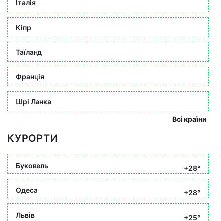
Італія
Кіпр
Таїланд
Франція
Шрі Ланка
Всі країни
КУРОРТИ
Буковель
+28°
Одеса
+28°
Львів
+25°