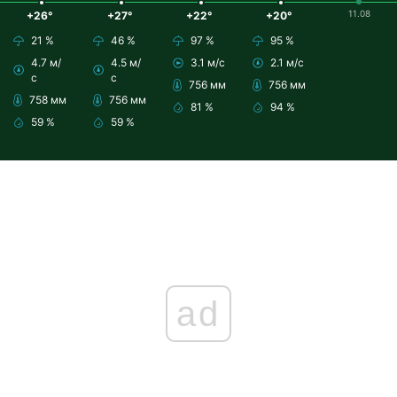
11.08
+26°
+27°
+22°
+20°
21 %
46 %
97 %
95 %
4.7 м/
4.5 м/
3.1 м/с
2.1 м/с
с
с
756 мм
756 мм
758 мм
756 мм
81 %
94 %
59 %
59 %
ad