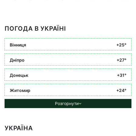
ПОГОДА В УКРАЇНІ
Вінниця
+25°
Дніпро
+27°
Донецьк
+31°
Житомир
+24°
Розгорнути
УКРАЇНА