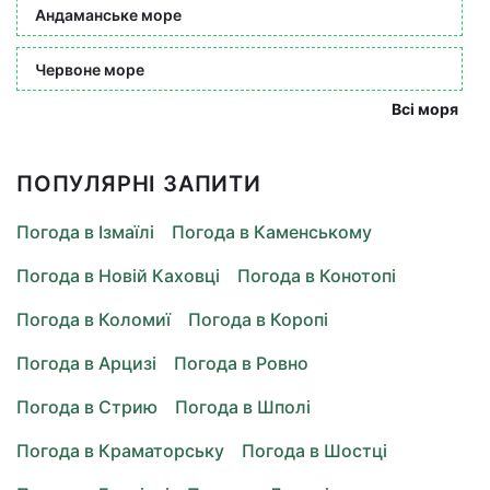
Андаманське море
Червоне море
Всі моря
ПОПУЛЯРНІ ЗАПИТИ
Погода в Ізмаїлі
Погода в Каменському
Погода в Новій Каховці
Погода в Конотопі
Погода в Коломиї
Погода в Коропі
Погода в Арцизі
Погода в Ровно
Погода в Стрию
Погода в Шполі
Погода в Краматорську
Погода в Шостці