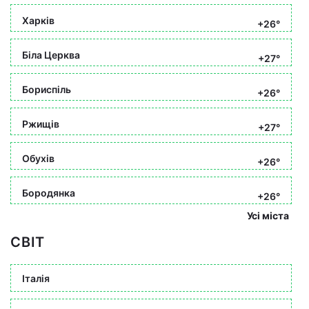
Харків
+26°
Біла Церква
+27°
Бориспіль
+26°
Ржищів
+27°
Обухів
+26°
Бородянка
+26°
Усі міста
СВІТ
Італія