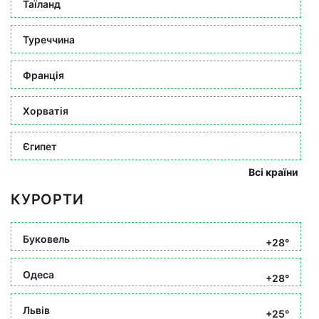
Таїланд
Туреччина
Франція
Хорватія
Єгипет
Всі країни
КУРОРТИ
Буковель
+28°
Одеса
+28°
Львів
+25°