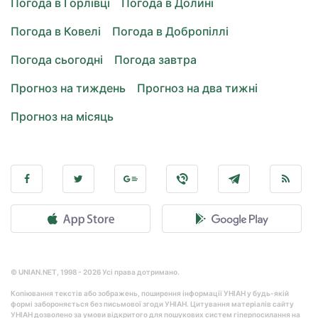
Погода в Горлівці
Погода в Долині
Погода в Ковелі
Погода в Добропіллі
Погода сьогодні
Погода завтра
Прогноз на тиждень
Прогноз на два тижні
Прогноз на місяць
© UNIAN.NET, 1998 - 2026 Усі права дотримано.
Копіювання текстів або зображень, поширення інформації УНІАН у будь-якій
формі забороняється без письмової згоди УНІАН. Цитування матеріалів сайту
УНІАН дозволено за умови відкритого для пошукових систем гіперпосилання на