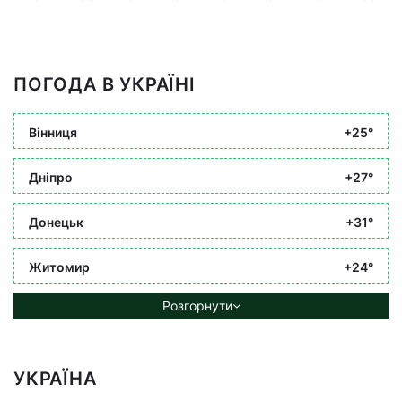
ПОГОДА В УКРАЇНІ
Вінниця
+25°
Дніпро
+27°
Донецьк
+31°
Житомир
+24°
Розгорнути
УКРАЇНА