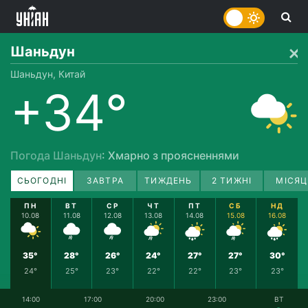
Шаньдун
Шаньдун, Китай
+34°
Погода Шаньдун
: Хмарно з проясненнями
СЬОГОДНІ
ЗАВТРА
ТИЖДЕНЬ
2 ТИЖНІ
МІСЯЦ
ПН
ВТ
СР
ЧТ
ПТ
СБ
НД
10.08
11.08
12.08
13.08
14.08
15.08
16.08
35°
28°
26°
24°
27°
27°
30°
24°
25°
23°
22°
22°
23°
23°
14:00
17:00
20:00
23:00
ВТ