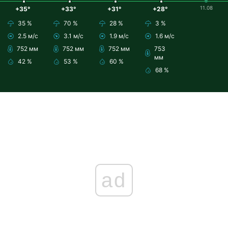
11.08
+35°
+33°
+31°
+28°
35 %
70 %
28 %
3 %
2.5 м/с
3.1 м/с
1.9 м/с
1.6 м/с
752 мм
752 мм
752 мм
753
мм
42 %
53 %
60 %
68 %
ad