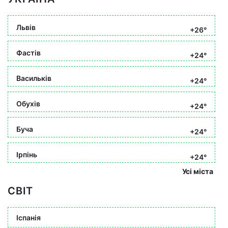
Львів
+26°
Фастів
+24°
Васильків
+24°
Обухів
+24°
Буча
+24°
Ірпінь
+24°
Усі міста
СВІТ
Іспанія