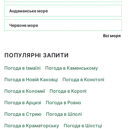
Андаманське море
Червоне море
Всі моря
ПОПУЛЯРНІ ЗАПИТИ
Погода в Ізмаїлі
Погода в Каменському
Погода в Новій Каховці
Погода в Конотопі
Погода в Коломиї
Погода в Коропі
Погода в Арцизі
Погода в Ровно
Погода в Стрию
Погода в Шполі
Погода в Краматорську
Погода в Шостці