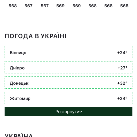
568
567
567
569
569
568
568
568
ПОГОДА В УКРАЇНІ
Вінниця
+24°
Дніпро
+27°
Донецьк
+32°
Житомир
+24°
Розгорнути
УКРАЇНА