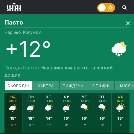
Пасто
Наріньо, Колумбія
+12°
Погода Пасто
: Невелика хмарність та легкий
дощик
СЬОГОДНІ
ЗАВТРА
ТИЖДЕНЬ
2 ТИЖНІ
МІСЯЦ
НД
ПН
ВТ
СР
ЧТ
ПТ
СБ
09.08
10.08
11.08
12.08
13.08
14.08
15.08
15°
16°
14°
15°
16°
16°
15°
10°
10°
9°
8°
7°
8°
8°