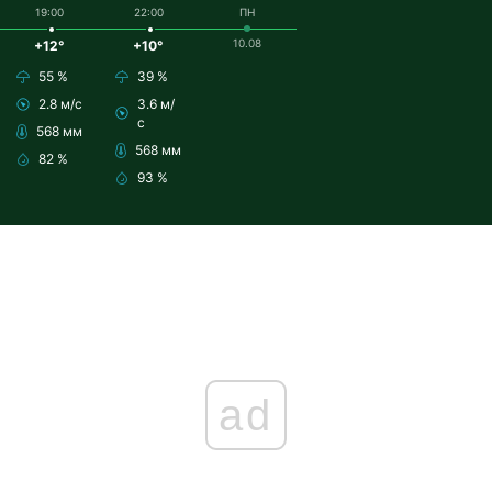
19:00
22:00
ПН
10.08
+12°
+10°
55 %
39 %
2.8 м/с
3.6 м/
с
568 мм
568 мм
82 %
93 %
ad