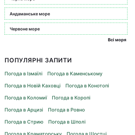
Андаманське море
Червоне море
Всі моря
ПОПУЛЯРНІ ЗАПИТИ
Погода в Ізмаїлі
Погода в Каменському
Погода в Новій Каховці
Погода в Конотопі
Погода в Коломиї
Погода в Коропі
Погода в Арцизі
Погода в Ровно
Погода в Стрию
Погода в Шполі
Погода в Краматорську
Погода в Шостці