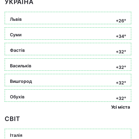
УКРАЇНА
Львів
+26°
Суми
+34°
Фастів
+32°
Васильків
+32°
Вишгород
+32°
Обухів
+32°
Усі міста
СВІТ
Італія