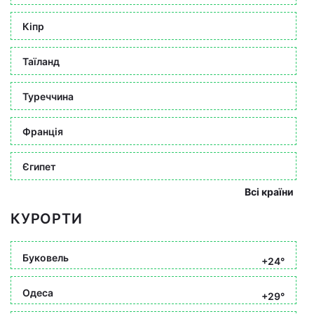
Кіпр
Таїланд
Туреччина
Франція
Єгипет
Всі країни
КУРОРТИ
Буковель
+24°
Одеса
+29°