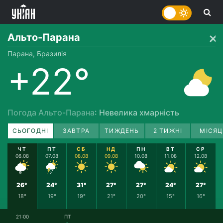
Альто-Парана
Парана, Бразилія
+22°
Погода Альто-Парана
: Невелика хмарність
СЬОГОДНІ
ЗАВТРА
ТИЖДЕНЬ
2 ТИЖНІ
МІСЯЦ
ЧТ
ПТ
СБ
НД
ПН
ВТ
СР
06.08
07.08
08.08
09.08
10.08
11.08
12.08
26°
24°
31°
27°
27°
24°
27°
18°
19°
19°
21°
20°
15°
16°
21:00
ПТ