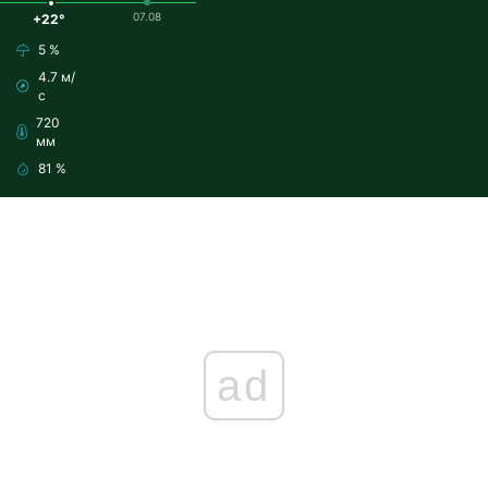
07.08
+22°
5 %
4.7 м/
с
720
мм
81 %
ad