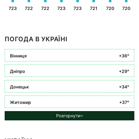
723
722
722
723
723
721
720
720
ПОГОДА В УКРАЇНІ
Вінниця
+36°
Дніпро
+29°
Донецьк
+34°
Житомир
+37°
Розгорнути