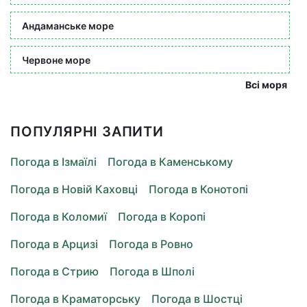
Андаманське море
Червоне море
Всі моря
ПОПУЛЯРНІ ЗАПИТИ
Погода в Ізмаїлі
Погода в Каменському
Погода в Новій Каховці
Погода в Конотопі
Погода в Коломиї
Погода в Коропі
Погода в Арцизі
Погода в Ровно
Погода в Стрию
Погода в Шполі
Погода в Краматорську
Погода в Шостці