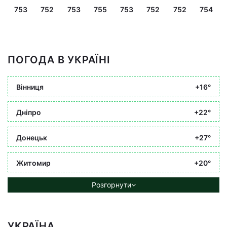
753
752
753
755
753
752
752
754
ПОГОДА В УКРАЇНІ
Вінниця
+16°
Дніпро
+22°
Донецьк
+27°
Житомир
+20°
Розгорнути
УКРАЇНА