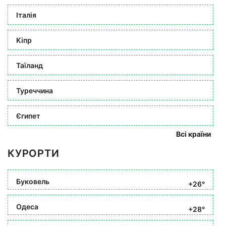
Італія
Кіпр
Таїланд
Туреччина
Єгипет
Всі країни
КУРОРТИ
Буковель
+26°
Одеса
+28°