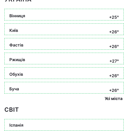
Вінниця
+25°
Київ
+26°
Фастів
+26°
Ржищів
+27°
Обухів
+26°
Буча
+26°
Усі міста
СВІТ
Іспанія