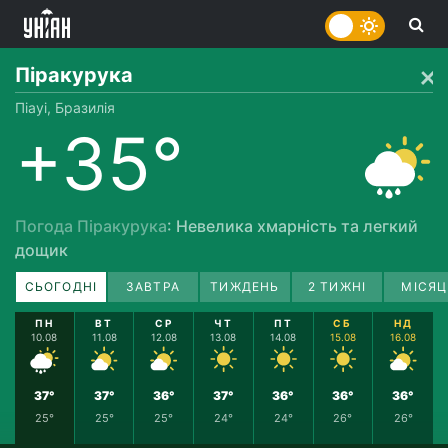
Піракурука
Піауі, Бразилія
+35°
Погода Піракурука
: Невелика хмарність та легкий
дощик
СЬОГОДНІ
ЗАВТРА
ТИЖДЕНЬ
2 ТИЖНІ
МІСЯЦ
ПН
ВТ
СР
ЧТ
ПТ
СБ
НД
10.08
11.08
12.08
13.08
14.08
15.08
16.08
37°
37°
36°
37°
36°
36°
36°
25°
25°
25°
24°
24°
26°
26°