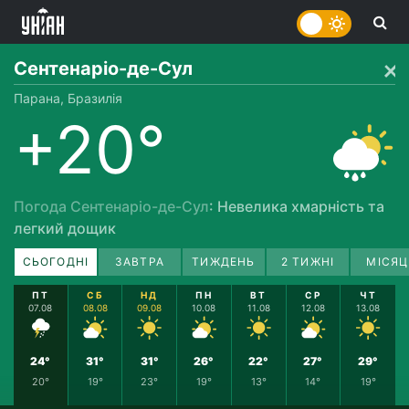
Сентенаріо-дe-Сул
Парана, Бразилія
+20°
Погода Сентенаріо-дe-Сул
: Невелика хмарність та
легкий дощик
СЬОГОДНІ
ЗАВТРА
ТИЖДЕНЬ
2 ТИЖНІ
МІСЯЦ
ПТ
СБ
НД
ПН
ВТ
СР
ЧТ
07.08
08.08
09.08
10.08
11.08
12.08
13.08
24°
31°
31°
26°
22°
27°
29°
20°
19°
23°
19°
13°
14°
19°