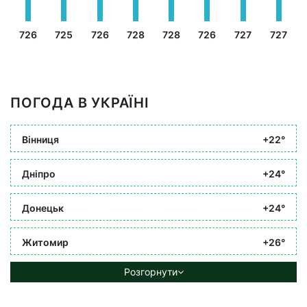
726
725
726
728
728
726
727
727
ПОГОДА В УКРАЇНІ
Вінниця
+22°
Дніпро
+24°
Донецьк
+24°
Житомир
+26°
Розгорнути