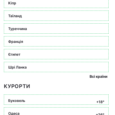
Кіпр
Таїланд
Туреччина
Франція
Єгипет
Шрі Ланка
Всі країни
КУРОРТИ
Буковель
+18°
Одеса
+26°