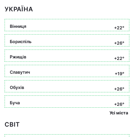
УКРАЇНА
Вінниця
+22°
Бориспіль
+26°
Ржищів
+22°
Славутич
+19°
Обухів
+26°
Буча
+26°
Усі міста
СВІТ