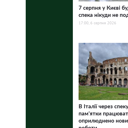
7 серпня у Києві бу
спека нікуди не по
17:00, 6 серпня 2026
В Італії через спек
пам'ятки працюва
оприлюднено нови
роботи