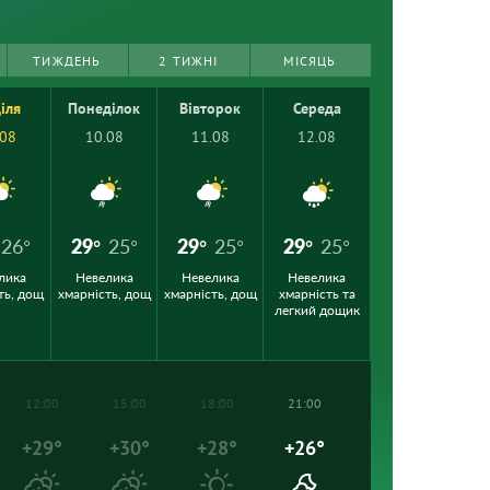
ТИЖДЕНЬ
2 ТИЖНІ
МІСЯЦЬ
іля
Понеділок
Вівторок
Середа
.08
10.08
11.08
12.08
26°
29°
25°
29°
25°
29°
25°
лика
Невелика
Невелика
Невелика
ть, дощ
хмарність, дощ
хмарність, дощ
хмарність та
легкий дощик
12:00
15:00
18:00
21:00
+29°
+30°
+28°
+26°