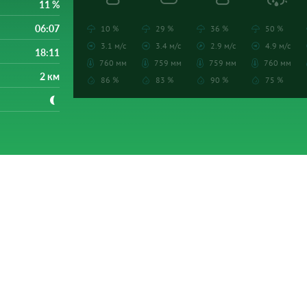
11 %
06:07
10 %
29 %
36 %
50 %
3.1 м/с
3.4 м/с
2.9 м/с
4.9 м/с
18:11
760 мм
759 мм
759 мм
760 мм
2 км
86 %
83 %
90 %
75 %