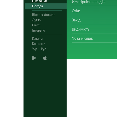
Цікавинки
Ймовірність опадів:
Погода
Схід:
Відео з Youtube
Думки
Захід
Статті
Видимість:
Інтерв`ю
Фаза місяця:
Каталог
Контакти
Укр
Рус