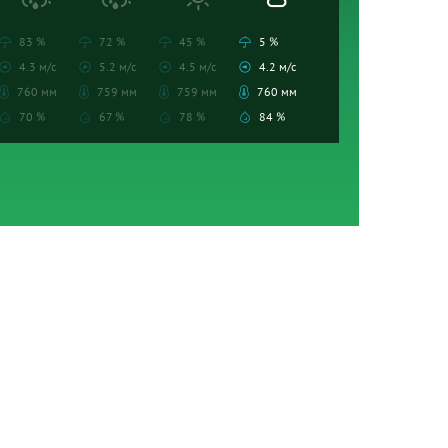
83 %
72 %
45 %
5 %
4.3 м/с
5.2 м/с
4.5 м/с
4.2 м/с
760 мм
759 мм
759 мм
760 мм
70 %
67 %
78 %
84 %