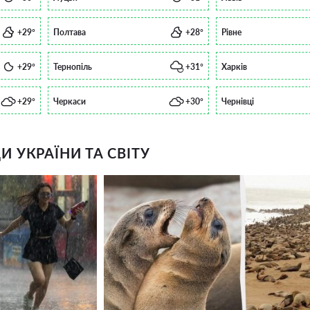
+29°
Полтава
+28°
Рівне
+29°
Тернопіль
+31°
Харків
+29°
Черкаси
+30°
Чернівці
 УКРАЇНИ ТА СВІТУ