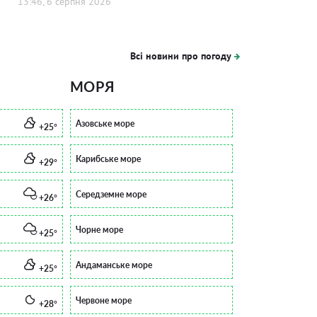
13:46, 6 серпня 2026
Всі новини про погоду
МОРЯ
Азовське море
+25°
Карибське море
+29°
Середземне море
+26°
Чорне море
+25°
Андаманське море
+25°
Червоне море
+28°