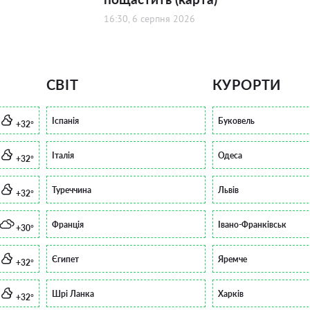
16:30, 6 серпня 2026
СВІТ
КУРОРТИ
Іспанія
Буковель
+32°
Італія
Одеса
+32°
Туреччина
Львів
+32°
Франція
Івано-Франківськ
+30°
Єгипет
Яремче
+32°
Шрі Ланка
Харків
+32°