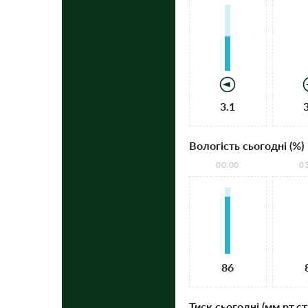
3.1
Вологість сьогодні (%)
00:00
0
86
Тиск сьогодні (мм рт.ст.