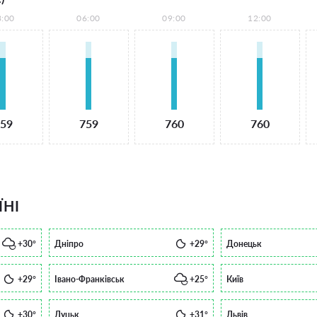
3:00
06:00
09:00
12:00
59
759
760
760
ЇНІ
+30°
Дніпро
+29°
Донецьк
+29°
Івано-Франківськ
+25°
Київ
+30°
Луцьк
+31°
Львів