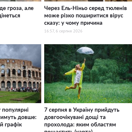
де гроза, але
Через Ель-Ніньо серед тюленів
дінеться
може різко поширитися вірус
сказу: у чому причина
16:57, 6 серпня 2026
у популярні
7 серпня в Україну прийдуть
тимуть довше:
довгоочікувані дощі та
й графік
прохолода: яким областям
пощастить (карта)