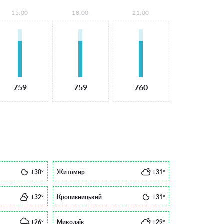
15:00
18:00
21:00
759
759
760
+30°
Житомир
+31°
+32°
Кропивницький
+31°
+26°
Миколаїв
+29°