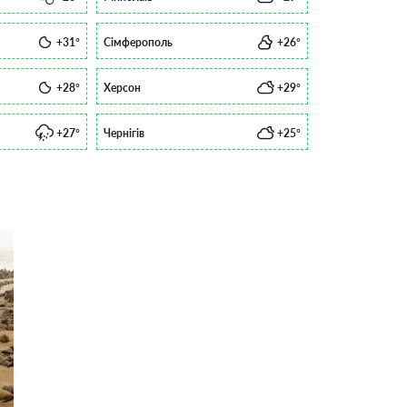
+31°
Сімферополь
+26°
+28°
Херсон
+29°
+27°
Чернігів
+25°