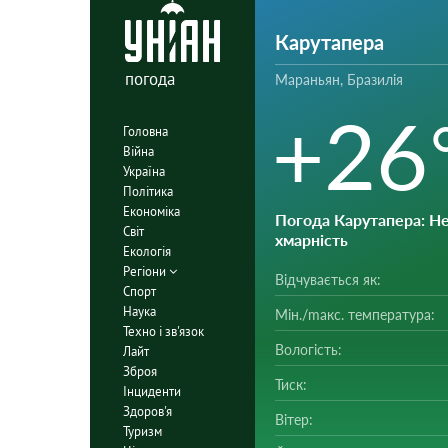
Карутапера
погода
Мараньян, Бразилія
+26
Головна
Війна
Україна
Політика
Економіка
Погода Карутапера
: Н
Світ
хмарність
Екологія
Регіони
Відчувається як:
Спорт
Наука
Мін./mакс. температура:
Техно і зв'язок
Вологість:
Лайт
Зброя
Тиск:
Інциденти
Здоров'я
Вітер:
Туризм