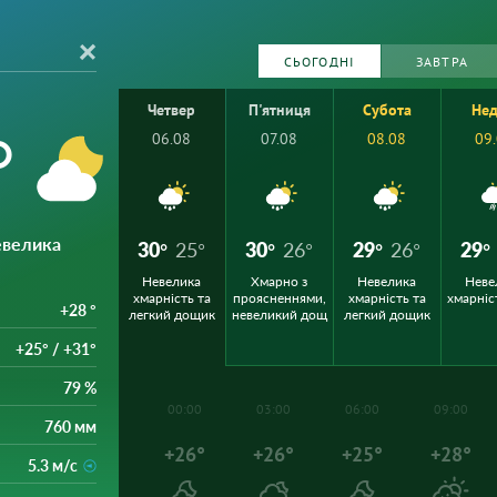
СЬОГОДНІ
ЗАВТРА
Четвер
П'ятниця
Субота
Нед
°
06.08
07.08
08.08
09
евелика
30°
25°
30°
26°
29°
26°
29°
Невелика
Хмарно з
Невелика
Неве
хмарність та
проясненнями,
хмарність та
хмарніс
+28 °
легкий дощик
невеликий дощ
легкий дощик
+25° / +31°
79 %
00:00
03:00
06:00
09:00
760 мм
+26°
+26°
+25°
+28°
5.3 м/с