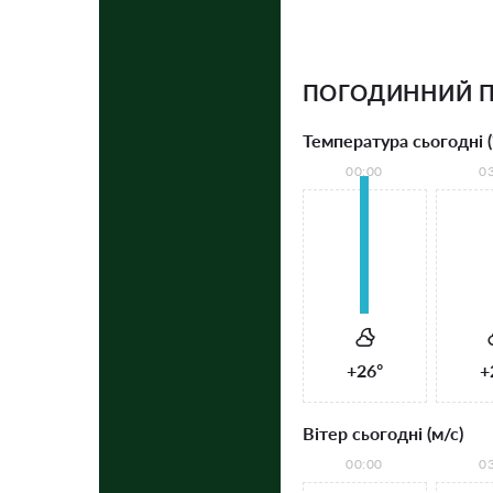
ПОГОДИННИЙ П
Температура сьогодні (
00:00
0
+26°
+
Вітер сьогодні (м/с)
00:00
0