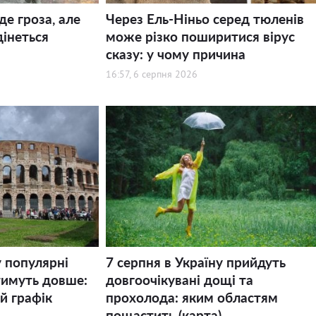
де гроза, але
Через Ель-Ніньо серед тюленів
дінеться
може різко поширитися вірус
сказу: у чому причина
16:57, 6 серпня 2026
у популярні
7 серпня в Україну прийдуть
тимуть довше:
довгоочікувані дощі та
й графік
прохолода: яким областям
пощастить (карта)