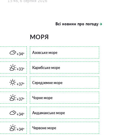
13:46, 6 серпня 2026
Всі новини про погоду
МОРЯ
Азовське море
+34°
Карибське море
+33°
Середземне море
+37°
Чорне море
+37°
Андаманське море
+34°
Червоне море
+34°