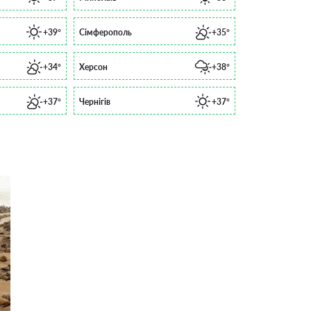
+39°
Сімферополь
+35°
+34°
Херсон
+38°
+37°
Чернігів
+37°