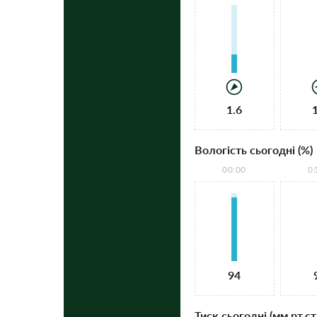
1.6
Вологість сьогодні (%)
00:00
0
94
Тиск сьогодні (мм рт.ст.