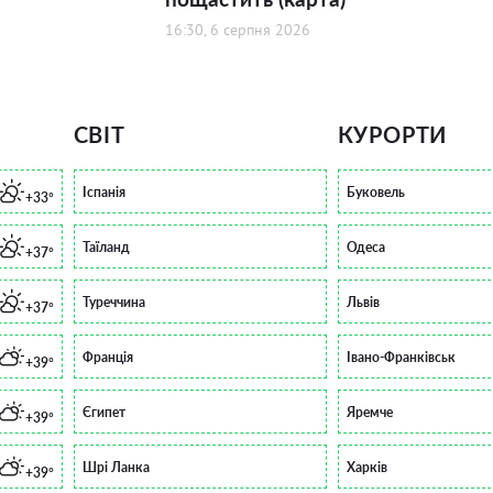
16:30, 6 серпня 2026
СВІТ
КУРОРТИ
Іспанія
Буковель
+33°
Таїланд
Одеса
+37°
Туреччина
Львів
+37°
Франція
Івано-Франківськ
+39°
Єгипет
Яремче
+39°
Шрі Ланка
Харків
+39°