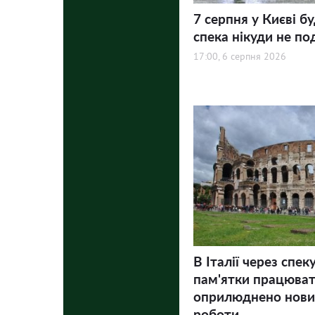
7 серпня у Києві бу
спека нікуди не по
17:00, 6 серпня 2026
В Італії через спек
пам'ятки працюва
оприлюднено нови
роботи