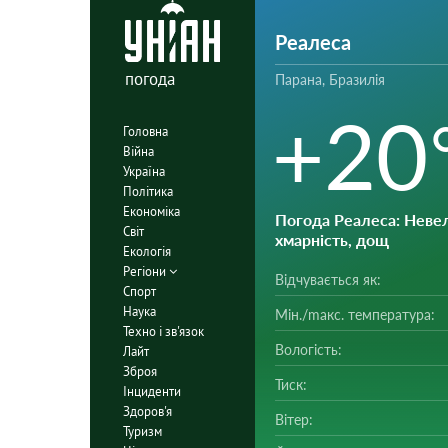
Реалеса
погода
Парана, Бразилія
+20
Головна
Війна
Україна
Політика
Економіка
Погода Реалеса
: Неве
Світ
хмарність, дощ
Екологія
Регіони
Відчувається як:
Спорт
Наука
Мін./mакс. температура:
Техно і зв'язок
Вологість:
Лайт
Зброя
Тиск:
Інциденти
Здоров'я
Вітер:
Туризм