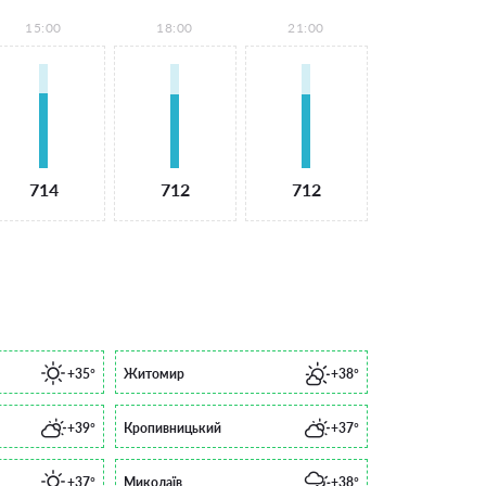
15:00
18:00
21:00
714
712
712
+35°
Житомир
+38°
+39°
Кропивницький
+37°
+37°
Миколаїв
+38°