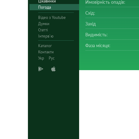
Цікавинки
Ймовірність опадів:
Погода
Схід:
Відео з Youtube
Думки
Захід
Статті
Видимість:
Інтерв`ю
Фаза місяця:
Каталог
Контакти
Укр
Рус