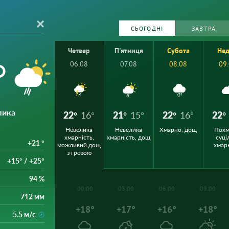
СЬОГОДНІ
ЗАВТРА
Четвер
П'ятниця
Субота
Нед
°
06.08
07.08
08.08
09
лика
22°
16°
21°
15°
22°
16°
22°
Невелика
Невелика
Хмарно, дощ
Похм
хмарність,
хмарність, дощ
суці
+21 °
можливий дощ
хмар
з грозою
+15° / +25°
94 %
00:00
03:00
06:00
09:00
712 мм
+18°
+17°
+16°
+18°
5.5 м/с