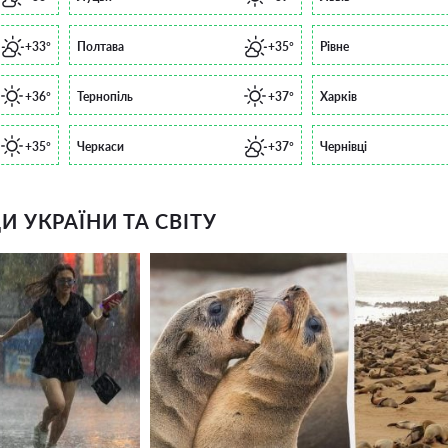
+33°
Полтава
+35°
Рівне
+36°
Тернопіль
+37°
Харків
+35°
Черкаси
+37°
Чернівці
 УКРАЇНИ ТА СВІТУ