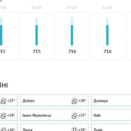
3:00
06:00
09:00
12:00
15
715
716
716
ЇНІ
+37°
Дніпро
+34°
Донецьк
+34°
Івано-Франківськ
+37°
Київ
+36°
Луцьк
+39°
Львів