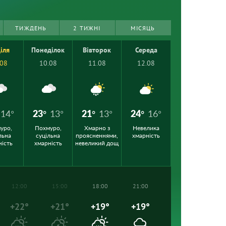
ТИЖДЕНЬ
2 ТИЖНІ
МІСЯЦЬ
іля
Понеділок
Вівторок
Середа
.08
10.08
11.08
12.08
14°
23°
13°
21°
13°
24°
16°
уро,
Похмуро,
Хмарно з
Невелика
льна
суцільна
проясненнями,
хмарність
ність
хмарність
невеликий дощ
12:00
15:00
18:00
21:00
+22°
+21°
+19°
+19°