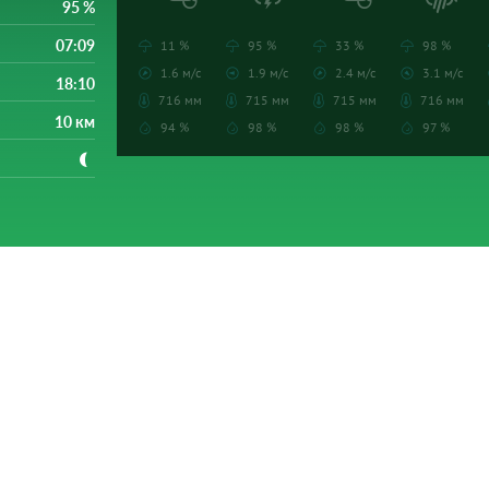
95 %
07:09
11 %
95 %
33 %
98 %
1.6 м/с
1.9 м/с
2.4 м/с
3.1 м/с
18:10
716 мм
715 мм
715 мм
716 мм
10 км
94 %
98 %
98 %
97 %