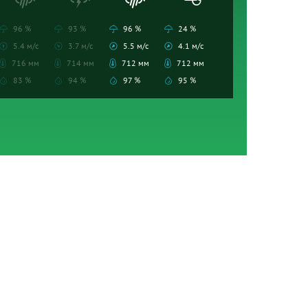
96 %
93 %
96 %
24 %
5.4 м/с
3.7 м/с
5.5 м/с
4.1 м/с
716 мм
714 мм
712 мм
712 мм
83 %
94 %
97 %
95 %