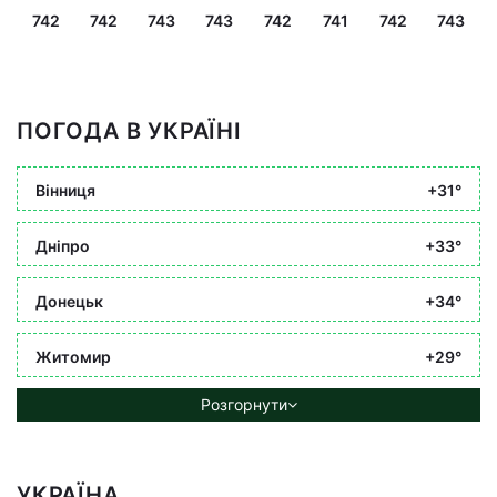
742
742
743
743
742
741
742
743
ПОГОДА В УКРАЇНІ
Вінниця
+31°
Дніпро
+33°
Донецьк
+34°
Житомир
+29°
Розгорнути
УКРАЇНА