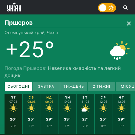
Пршеров
Оломоуцький край, Чехія
+25°
Погода Пршеров
: Невелика хмарність та легкий
дощик
СЬОГОДНІ
ЗАВТРА
ТИЖДЕНЬ
2 ТИЖНІ
МІСЯЦ
ПТ
СБ
НД
ПН
ВТ
СР
ЧТ
07.08
08.08
09.08
10.08
11.08
12.08
13.08
26°
25°
29°
33°
27°
25°
29°
20°
17°
13°
17°
20°
18°
15°