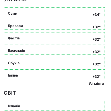
Суми
+34°
Бровари
+32°
Фастів
+32°
Васильків
+32°
Обухів
+32°
Ірпінь
+32°
Усі міста
СВІТ
Іспанія