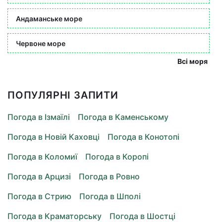
Андаманське море
Червоне море
Всі моря
ПОПУЛЯРНІ ЗАПИТИ
Погода в Ізмаїлі
Погода в Каменському
Погода в Новій Каховці
Погода в Конотопі
Погода в Коломиї
Погода в Коропі
Погода в Арцизі
Погода в Ровно
Погода в Стрию
Погода в Шполі
Погода в Краматорську
Погода в Шостці