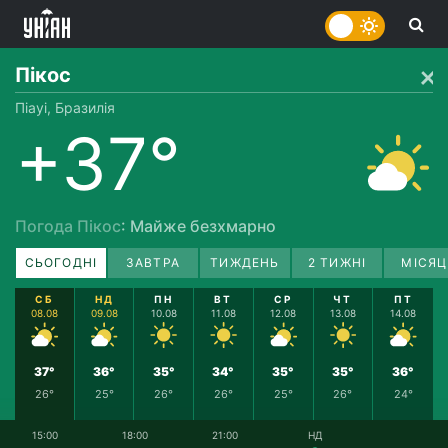
Пікос
Піауі, Бразилія
+37°
Погода Пікос
: Майже безхмарно
СЬОГОДНІ
ЗАВТРА
ТИЖДЕНЬ
2 ТИЖНІ
МІСЯЦ
СБ
НД
ПН
ВТ
СР
ЧТ
ПТ
08.08
09.08
10.08
11.08
12.08
13.08
14.08
37°
36°
35°
34°
35°
35°
36°
26°
25°
26°
26°
25°
26°
24°
15:00
18:00
21:00
НД