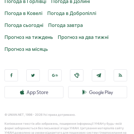
Погода в Горлівці
Погода в Долині
Погода в Ковелі
Погода в Добропіллі
Погода сьогодні
Погода завтра
Прогноз на тиждень
Прогноз на два тижні
Прогноз на місяць
© UNIAN.NET, 1998 - 2026 Усі права дотримано.
Копіювання текстів або зображень, поширення інформації УНІАН у будь-якій
формі забороняється без письмової згоди УНІАН. Цитування матеріалів сайту
УНІАН дозволено за умови відкритого для пошукових систем гіперпосилання на