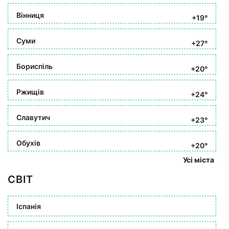
Вінниця
+19°
Суми
+27°
Бориспіль
+20°
Ржищів
+24°
Славутич
+23°
Обухів
+20°
Усі міста
СВІТ
Іспанія