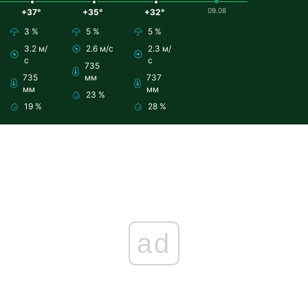
09.08
+37°
+35°
+32°
3 %
5 %
5 %
3.2 м/
2.6 м/с
2.3 м/
с
с
735
735
мм
737
мм
мм
23 %
19 %
28 %
ad