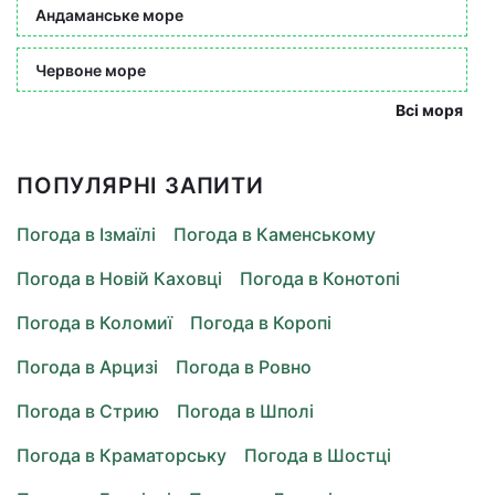
Андаманське море
Червоне море
Всі моря
ПОПУЛЯРНІ ЗАПИТИ
Погода в Ізмаїлі
Погода в Каменському
Погода в Новій Каховці
Погода в Конотопі
Погода в Коломиї
Погода в Коропі
Погода в Арцизі
Погода в Ровно
Погода в Стрию
Погода в Шполі
Погода в Краматорську
Погода в Шостці