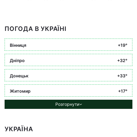
ПОГОДА В УКРАЇНІ
Вінниця
+19°
Дніпро
+32°
Донецьк
+33°
Житомир
+17°
Розгорнути
УКРАЇНА