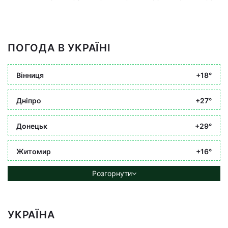
ПОГОДА В УКРАЇНІ
Вінниця
+18°
Дніпро
+27°
Донецьк
+29°
Житомир
+16°
Розгорнути
УКРАЇНА