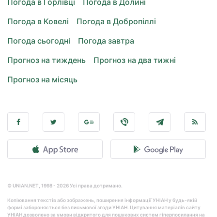
Погода в Горлівці
Погода в Долині
Погода в Ковелі
Погода в Добропіллі
Погода сьогодні
Погода завтра
Прогноз на тиждень
Прогноз на два тижні
Прогноз на місяць
© UNIAN.NET, 1998 - 2026 Усі права дотримано.
Копіювання текстів або зображень, поширення інформації УНІАН у будь-якій
формі забороняється без письмової згоди УНІАН. Цитування матеріалів сайту
УНІАН дозволено за умови відкритого для пошукових систем гіперпосилання на