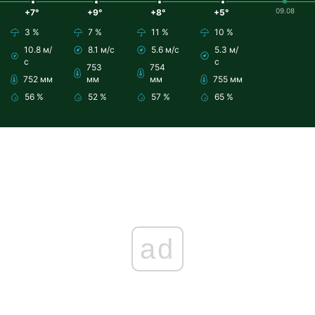
09.08
+7°
+9°
+8°
+5°
3 %
7 %
11 %
10 %
10.8 м/
8.1 м/с
5.6 м/с
5.3 м/
с
с
753
754
752 мм
мм
мм
755 мм
56 %
52 %
57 %
65 %
ad