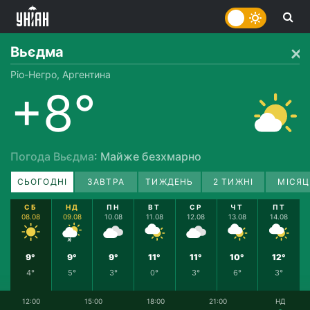
Вьєдма
Ріо-Негро, Аргентина
+8°
Погода Вьєдма
: Майже безхмарно
СЬОГОДНІ
ЗАВТРА
ТИЖДЕНЬ
2 ТИЖНІ
МІСЯЦ
СБ
НД
ПН
ВТ
СР
ЧТ
ПТ
08.08
09.08
10.08
11.08
12.08
13.08
14.08
9°
9°
9°
11°
11°
10°
12°
4°
5°
3°
0°
3°
6°
3°
12:00
15:00
18:00
21:00
НД