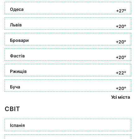
Одеса
+27°
Львів
+20°
Бровари
+20°
Фастів
+20°
Ржищів
+22°
Буча
+20°
Усі міста
СВІТ
Іспанія