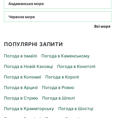
Андаманське море
Червоне море
Всі моря
ПОПУЛЯРНІ ЗАПИТИ
Погода в Ізмаїлі
Погода в Каменському
Погода в Новій Каховці
Погода в Конотопі
Погода в Коломиї
Погода в Коропі
Погода в Арцизі
Погода в Ровно
Погода в Стрию
Погода в Шполі
Погода в Краматорську
Погода в Шостці