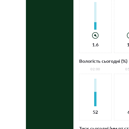
1.6
Вологість сьогодні (%)
02:00
0
52
Тиск сьогодні (мм рт.ст.