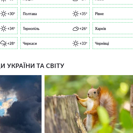
+30°
Полтава
+35°
Рівне
+34°
Тернопіль
+26°
Харків
+28°
Черкаси
+33°
Чернівці
 УКРАЇНИ ТА СВІТУ