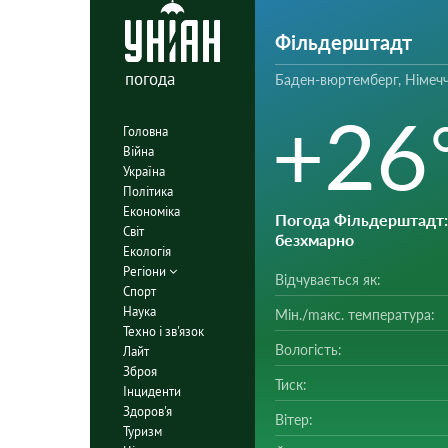
Фільдерштадт
погода
Баден-вюртемберг, Німеч
+26
Головна
Війна
Україна
Політика
Економіка
Погода Фільдерштадт
Світ
безхмарно
Екологія
Регіони
Відчувається як:
Спорт
Наука
Мін./mакс. температура:
Техно і зв'язок
Вологість:
Лайт
Зброя
Тиск:
Інциденти
Здоров'я
Вітер:
Туризм