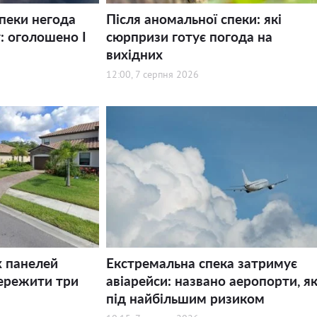
спеки негода
Після аномальної спеки: які
: оголошено І
сюрпризи готує погода на
вихідних
12:00, 7 серпня 2026
х панелей
Екстремальна спека затримує
ережити три
авіарейси: названо аеропорти, як
під найбільшим ризиком