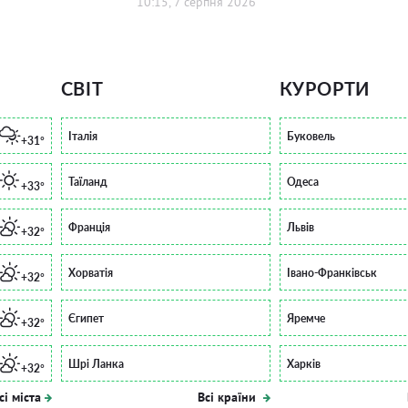
10:15, 7 серпня 2026
СВІТ
КУРОРТИ
Італія
Буковель
+31°
Таїланд
Одеса
+33°
Франція
Львів
+32°
Хорватія
Івано-Франківськ
+32°
Єгипет
Яремче
+32°
Шрі Ланка
Харків
+32°
сі міста
Всі країни