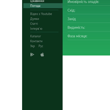
Цікавинки
Ймовірність опадів:
Погода
Схід:
Відео з Youtube
Думки
Захід
Статті
Видимість:
Інтерв`ю
Фаза місяця:
Каталог
Контакти
Укр
Рус