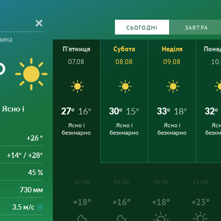
СЬОГОДНІ
ЗАВТРА
чина
П'ятниця
Субота
Неділя
Поне
°
07.08
08.08
09.08
10
: Ясно і
27°
16°
30°
15°
33°
18°
32°
Ясно і
Ясно і
Ясно і
Ясн
безхмарно
безхмарно
безхмарно
безх
+26 °
+14° / +28°
45 %
02:00
05:00
08:00
11:00
730 мм
+18°
+16°
+18°
+23°
3.5 м/с