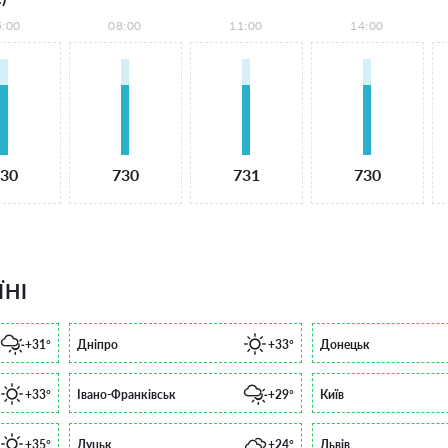
5:00
08:00
11:00
14:00
30
730
731
730
ЇНІ
+31°
Дніпро
+33°
Донецьк
+33°
Івано-Франківськ
+29°
Київ
+35°
Луцьк
+24°
Львів