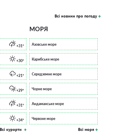
Всі новини про погоду
МОРЯ
Азовське море
+31°
Карибське море
+30°
Середземне море
+21°
Чорне море
+29°
Андаманське море
+31°
Червоне море
+34°
Всі курорти
Всі моря