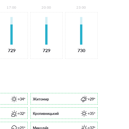
17:00
20:00
23:00
729
729
730
+34°
Житомир
+29°
+32°
Кропивницький
+35°
+21°
Миколаїв
+37°