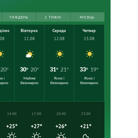
ТИЖДЕНЬ
2 ТИЖНІ
МІСЯЦЬ
ділок
Вівторок
Середа
Четвер
.08
11.08
12.08
13.08
20°
30°
20°
31°
21°
33°
19°
о і
Майже
Ясно і
Ясно і
марно
безхмарно
безхмарно
безхмарно
14:00
17:00
20:00
23:00
+25°
+27°
+26°
+21°