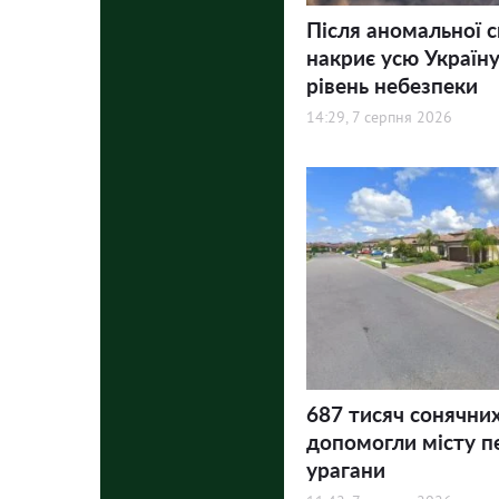
Після аномальної 
накриє усю Україну
рівень небезпеки
14:29, 7 серпня 2026
687 тисяч сонячни
допомогли місту п
урагани