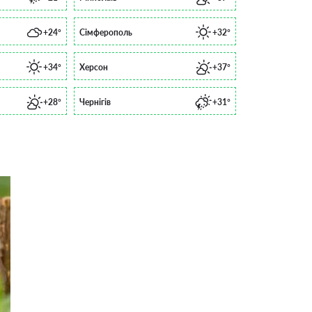
+24°
Сімферополь
+32°
+34°
Херсон
+37°
+28°
Чернігів
+31°