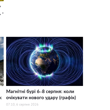
у
 -
Магнітні бурі 6–8 серпня: коли
ж
очікувати нового удару (графік)
07:10, 6 серпня 2026