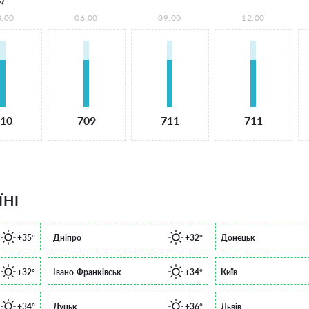
3:00
06:00
09:00
12:00
10
709
711
711
ЇНІ
+35°
Дніпро
+32°
Донецьк
+32°
Івано-Франківськ
+34°
Київ
+34°
Луцьк
+36°
Львів