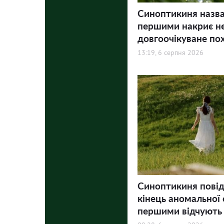
Синоптикиня назвал
першими накриє не
довгоочікуване по
13:19, 6 серпня 2026
Синоптикиня пові
кінець аномальної 
першими відчують