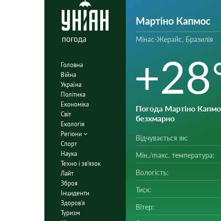
Мартіно Капмос
погода
Мінас-Жерайс, Бразилія
+28
Головна
Війна
Україна
Політика
Економіка
Погода Мартіно Капмо
Світ
безхмарно
Екологія
Регіони
Відчувається як:
Спорт
Наука
Мін./mакс. температура:
Техно і зв'язок
Вологість:
Лайт
Зброя
Тиск:
Інциденти
Здоров'я
Вітер:
Туризм