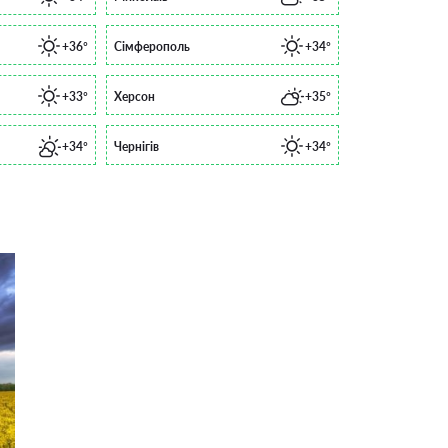
+36°
Сімферополь
+34°
+33°
Херсон
+35°
+34°
Чернігів
+34°