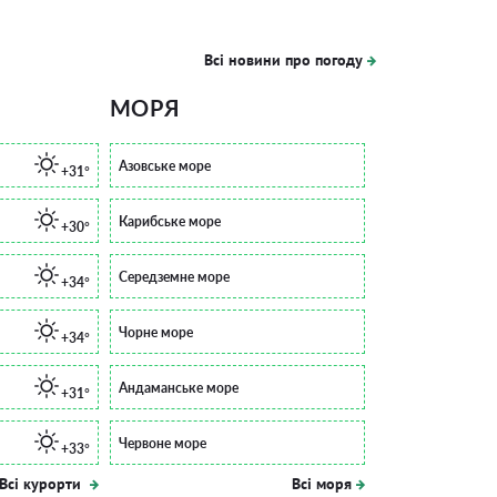
Всі новини про погоду
МОРЯ
Азовське море
+31°
Карибське море
+30°
Середземне море
+34°
Чорне море
+34°
Андаманське море
+31°
Червоне море
+33°
Всі курорти
Всі моря