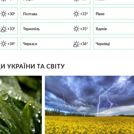
+30°
Полтава
+33°
Рівне
+33°
Тернопіль
+35°
Харків
+34°
Черкаси
+36°
Чернівці
 УКРАЇНИ ТА СВІТУ