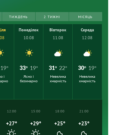
ТИЖДЕНЬ
2 ТИЖНІ
МІСЯЦЬ
іля
Понеділок
Вівторок
Середа
.08
10.08
11.08
12.08
19°
33°
19°
31°
22°
30°
19°
о і
Ясно і
Невелика
Невелика
марно
безхмарно
хмарність
хмарність
12:00
15:00
18:00
21:00
+27°
+29°
+25°
+23°