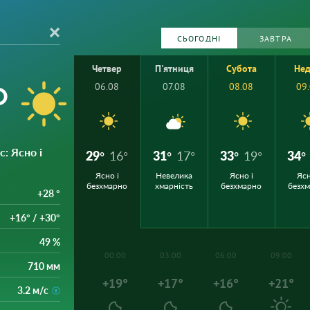
СЬОГОДНІ
ЗАВТРА
Четвер
П'ятниця
Субота
Нед
°
06.08
07.08
08.08
09
с
: Ясно і
29°
16°
31°
17°
33°
19°
34°
Ясно і
Невелика
Ясно і
Ясн
безхмарно
хмарність
безхмарно
безх
+28 °
+16° / +30°
49 %
00:00
03:00
06:00
09:00
710 мм
+19°
+17°
+16°
+21°
3.2 м/с