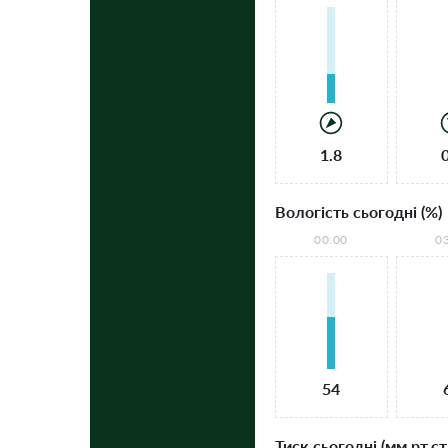
1.8
Вологість сьогодні (%)
00:00
0
54
Тиск сьогодні (мм рт.ст.