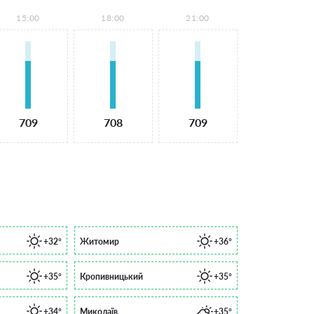
15:00
18:00
21:00
709
708
709
+32°
Житомир
+36°
+35°
Кропивницький
+35°
+34°
Миколаїв
+35°