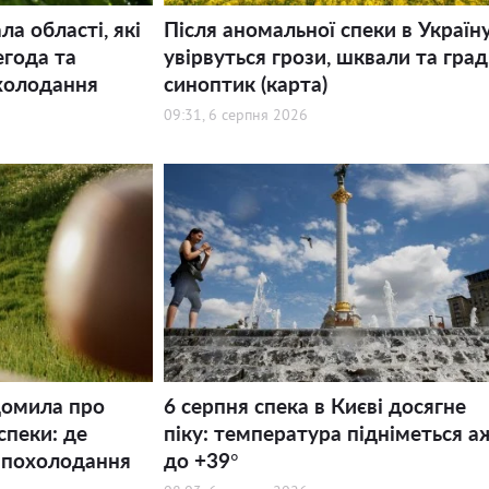
а області, які
Після аномальної спеки в Україн
года та
увірвуться грози, шквали та град,
холодання
синоптик (карта)
09:31, 6 серпня 2026
домила про
6 серпня спека в Києві досягне
спеки: де
піку: температура підніметься а
 похолодання
до +39°