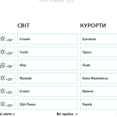
08:03, 6 серпня 2026
СВІТ
КУРОРТИ
Іспанія
Буковель
+34°
Італія
Одеса
+33°
Кіпр
Львів
+36°
Франція
Івано-Франківськ
+35°
Єгипет
Яремче
+35°
Шрі Ланка
Харків
+35°
сі міста
Всі країни