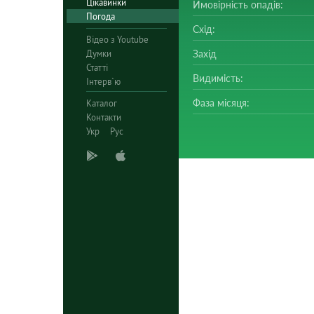
Цікавинки
Ймовірність опадів:
Погода
Схід:
Відео з Youtube
Думки
Захід
Статті
Видимість:
Інтерв`ю
Фаза місяця:
Каталог
Контакти
Укр
Рус