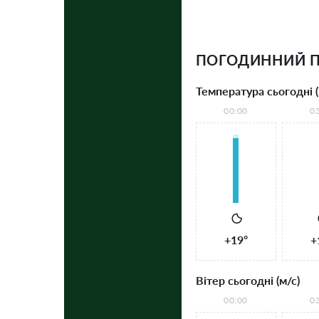
ПОГОДИННИЙ П
Температура сьогодні (
00:00
0
+19°
+
Вітер сьогодні (м/с)
00:00
0